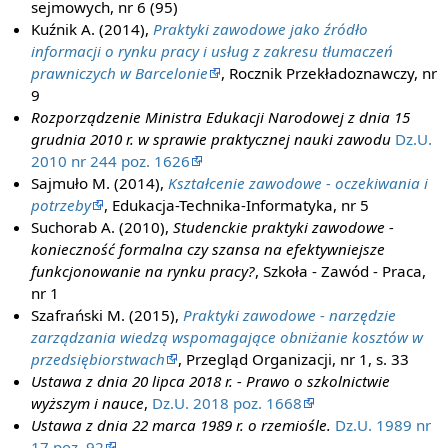
sejmowych, nr 6 (95)
Kuźnik A. (2014),
Praktyki zawodowe jako źródło
informacji o rynku pracy i usług z zakresu tłumaczeń
prawniczych w Barcelonie
, Rocznik Przekładoznawczy, nr
9
Rozporządzenie Ministra Edukacji Narodowej z dnia 15
grudnia 2010 r. w sprawie praktycznej nauki zawodu
Dz.U.
2010 nr 244 poz. 1626
Sajmuło M. (2014),
Kształcenie zawodowe - oczekiwania i
potrzeby
, Edukacja-Technika-Informatyka, nr 5
Suchorab A. (2010),
Studenckie praktyki zawodowe -
konieczność formalna czy szansa na efektywniejsze
funkcjonowanie na rynku pracy?
, Szkoła - Zawód - Praca,
nr 1
Szafrański M. (2015),
Praktyki zawodowe - narzędzie
zarządzania wiedzą wspomagające obniżanie kosztów w
przedsiębiorstwach
, Przegląd Organizacji, nr 1, s. 33
Ustawa z dnia 20 lipca 2018 r. - Prawo o szkolnictwie
wyższym i nauce
,
Dz.U. 2018 poz. 1668
Ustawa z dnia 22 marca 1989 r. o rzemiośle.
Dz.U. 1989 nr
17 poz. 92