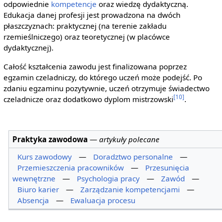
odpowiednie
kompetencje
oraz wiedzę dydaktyczną.
Edukacja danej profesji jest prowadzona na dwóch
płaszczyznach: praktycznej (na terenie zakładu
rzemieślniczego) oraz teoretycznej (w placówce
dydaktycznej).
Całość kształcenia zawodu jest finalizowana poprzez
egzamin czeladniczy, do którego uczeń może podejść. Po
zdaniu egzaminu pozytywnie, uczeń otrzymuje świadectwo
[10]
czeladnicze oraz dodatkowo dyplom mistrzowski
.
Praktyka zawodowa
—
artykuły polecane
Kurs zawodowy
—
Doradztwo personalne
—
Przemieszczenia pracowników
—
Przesunięcia
wewnętrzne
—
Psychologia pracy
—
Zawód
—
Biuro karier
—
Zarządzanie kompetencjami
—
Absencja
—
Ewaluacja procesu