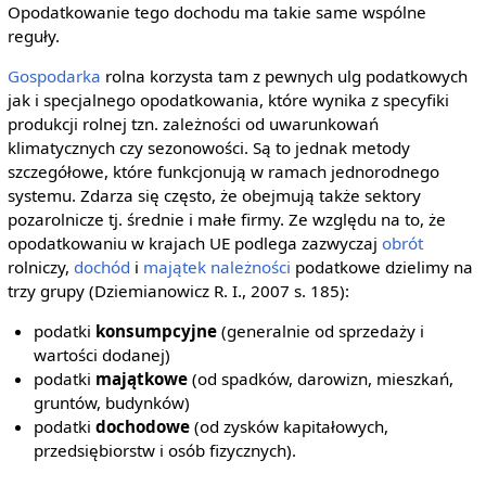
Opodatkowanie tego dochodu ma takie same wspólne
reguły.
Gospodarka
rolna korzysta tam z pewnych ulg podatkowych
jak i specjalnego opodatkowania, które wynika z specyfiki
produkcji rolnej tzn. zależności od uwarunkowań
klimatycznych czy sezonowości. Są to jednak metody
szczegółowe, które funkcjonują w ramach jednorodnego
systemu. Zdarza się często, że obejmują także sektory
pozarolnicze tj. średnie i małe firmy. Ze względu na to, że
opodatkowaniu w krajach UE podlega zazwyczaj
obrót
rolniczy,
dochód
i
majątek
należności
podatkowe dzielimy na
trzy grupy (Dziemianowicz R. I., 2007 s. 185):
podatki
konsumpcyjne
(generalnie od sprzedaży i
wartości dodanej)
podatki
majątkowe
(od spadków, darowizn, mieszkań,
gruntów, budynków)
podatki
dochodowe
(od zysków kapitałowych,
przedsiębiorstw i osób fizycznych).