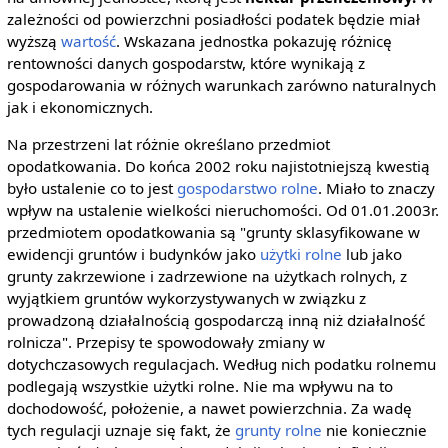
zależności od powierzchni posiadłości podatek będzie miał
wyższą
wartość
. Wskazana jednostka pokazuję różnicę
rentowności danych gospodarstw, które wynikają z
gospodarowania w różnych warunkach zarówno naturalnych
jak i ekonomicznych.
Na przestrzeni lat różnie określano przedmiot
opodatkowania. Do końca 2002 roku najistotniejszą kwestią
było ustalenie co to jest
gospodarstwo rolne
. Miało to znaczy
wpływ na ustalenie wielkości nieruchomości. Od 01.01.2003r.
przedmiotem opodatkowania są "grunty sklasyfikowane w
ewidencji gruntów i budynków jako
użytki rolne
lub jako
grunty zakrzewione i zadrzewione na użytkach rolnych, z
wyjątkiem gruntów wykorzystywanych w związku z
prowadzoną działalnością gospodarczą inną niż działalność
rolnicza". Przepisy te spowodowały zmiany w
dotychczasowych regulacjach. Według nich podatku rolnemu
podlegają wszystkie użytki rolne. Nie ma wpływu na to
dochodowość, położenie, a nawet powierzchnia. Za wadę
tych regulacji uznaje się fakt, że
grunty rolne
nie koniecznie