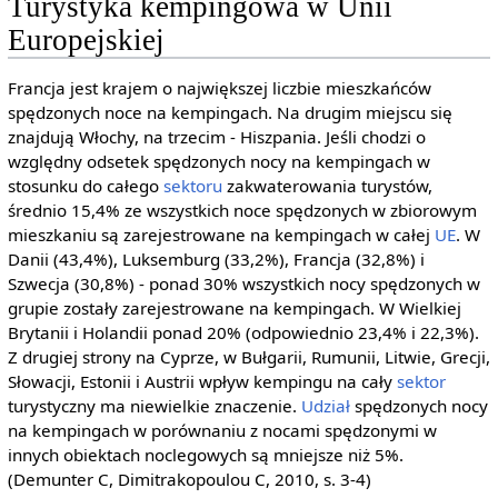
Turystyka kempingowa w Unii
Europejskiej
Francja jest krajem o największej liczbie mieszkańców
spędzonych noce na kempingach. Na drugim miejscu się
znajdują Włochy, na trzecim - Hiszpania. Jeśli chodzi o
względny odsetek spędzonych nocy na kempingach w
stosunku do całego
sektoru
zakwaterowania turystów,
średnio 15,4% ze wszystkich noce spędzonych w zbiorowym
mieszkaniu są zarejestrowane na kempingach w całej
UE
. W
Danii (43,4%), Luksemburg (33,2%), Francja (32,8%) i
Szwecja (30,8%) - ponad 30% wszystkich nocy spędzonych w
grupie zostały zarejestrowane na kempingach. W Wielkiej
Brytanii i Holandii ponad 20% (odpowiednio 23,4% i 22,3%).
Z drugiej strony na Cyprze, w Bułgarii, Rumunii, Litwie, Grecji,
Słowacji, Estonii i Austrii wpływ kempingu na cały
sektor
turystyczny ma niewielkie znaczenie.
Udział
spędzonych nocy
na kempingach w porównaniu z nocami spędzonymi w
innych obiektach noclegowych są mniejsze niż 5%.
(Demunter C, Dimitrakopoulou C, 2010, s. 3-4)