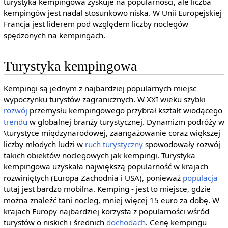
turystyka kempingowa zyskuje na popularności, ale liczba
kempingów jest nadal stosunkowo niska. W Unii Europejskiej
Francja jest liderem pod względem liczby noclegów
spędzonych na kempingach.
Turystyka kempingowa
Kempingi są jednym z najbardziej popularnych miejsc
wypoczynku turystów zagranicznych. W XXI wieku szybki
rozwój
przemysłu kempingowego przybrał kształt wiodącego
trendu
w globalnej branży turystycznej. Dynamizm podróży w
\turystyce międzynarodowej, zaangażowanie coraz większej
liczby młodych ludzi w
ruch turystyczny
spowodowały rozwój
takich obiektów noclegowych jak kempingi. Turystyka
kempingowa uzyskała największą popularność w krajach
rozwiniętych (Europa Zachodnia i USA), ponieważ
populacja
tutaj jest bardzo mobilna. Kemping - jest to miejsce, gdzie
można znaleźć tani nocleg, mniej więcej 15 euro za dobę. W
krajach Europy najbardziej korzysta z popularności wśród
turystów o niskich i średnich
dochodach
. Cenę kempingu