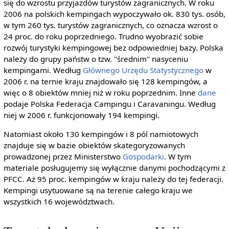
się do wzrostu przyjazdów turystów zagranicznych. W roku
2006 na polskich kempingach wypoczywało ok. 830 tys. osób,
w tym 260 tys. turystów zagranicznych, co oznacza wzrost o
24 proc. do roku poprzedniego. Trudno wyobrazić sobie
rozwój turystyki kempingowej bez odpowiedniej bazy. Polska
należy do grupy państw o tzw. "średnim" nasyceniu
kempingami. Według
Głównego Urzędu Statystycznego
w
2006 r. na ternie kraju znajdowało się 128 kempingów, a
więc o 8 obiektów mniej niż w roku poprzednim. Inne
dane
podaje Polska Federacja Campingu i Caravaningu. Według
niej w 2006 r. funkcjonowały 194 kempingi.
Natomiast około 130 kempingów i 8 pól namiotowych
znajduje się w bazie obiektów skategoryzowanych
prowadzonej przez Ministerstwo
Gospodarki
. W tym
materiale posługujemy się wyłącznie danymi pochodzącymi z
PFCC. Aż 95 proc. kempingów w kraju należy do tej federacji.
Kempingi usytuowane są na terenie całego kraju we
wszystkich 16 województwach.