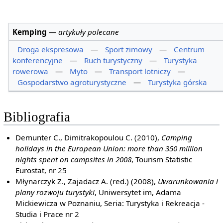
Kemping
—
artykuły polecane
Droga ekspresowa
—
Sport zimowy
—
Centrum
konferencyjne
—
Ruch turystyczny
—
Turystyka
rowerowa
—
Myto
—
Transport lotniczy
—
Gospodarstwo agroturystyczne
—
Turystyka górska
Bibliografia
Demunter C., Dimitrakopoulou C. (2010),
Camping
holidays in the European Union: more than 350 million
nights spent on campsites in 2008
, Tourism Statistic
Eurostat, nr 25
Młynarczyk Z., Zajadacz A. (red.) (2008),
Uwarunkowania i
plany rozwoju turystyki
, Uniwersytet im, Adama
Mickiewicza w Poznaniu, Seria: Turystyka i Rekreacja -
Studia i Prace nr 2