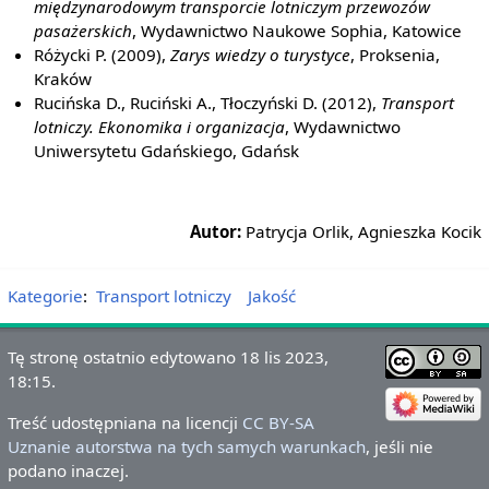
międzynarodowym transporcie lotniczym przewozów
pasażerskich
, Wydawnictwo Naukowe Sophia, Katowice
Różycki P. (2009),
Zarys wiedzy o turystyce
, Proksenia,
Kraków
Rucińska D., Ruciński A., Tłoczyński D. (2012),
Transport
lotniczy. Ekonomika i organizacja
, Wydawnictwo
Uniwersytetu Gdańskiego, Gdańsk
Autor:
Patrycja Orlik, Agnieszka Kocik
Kategorie
:
Transport lotniczy
Jakość
Tę stronę ostatnio edytowano 18 lis 2023,
18:15.
Treść udostępniana na licencji
CC BY-SA
Uznanie autorstwa na tych samych warunkach
, jeśli nie
podano inaczej.