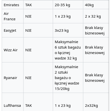
Emirates
TAK
20-35 kg
40kg
Air
NIE
1 x 23 kg
2 x 32 kg
France
Brak klasy
EasyJet
NIE
3x23 kg
biznesowej
Maksymalnie
6 sztuk bagażu
Brak klasy
Wizz Air
NIE
o łącznej
biznesowej
wadze 32 kg
Maksymalnie
2 sztuki
Brak klasy
Ryanair
NIE
bagażu o
biznesowej
łącznej wadze
15/20kg
Lufthansa
TAK
1 x 23 kg
2x32kg