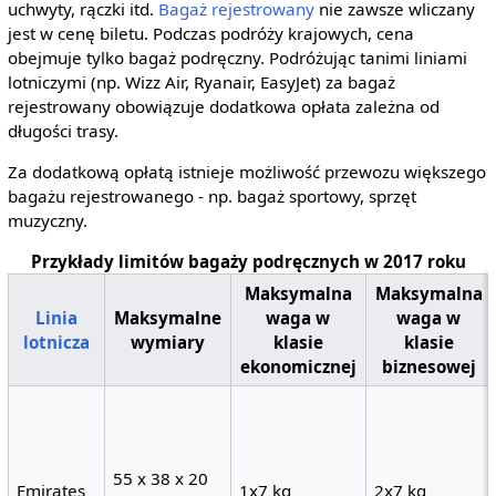
uchwyty, rączki itd.
Bagaż rejestrowany
nie zawsze wliczany
jest w cenę biletu. Podczas podróży krajowych, cena
obejmuje tylko bagaż podręczny. Podróżując tanimi liniami
lotniczymi (np. Wizz Air, Ryanair, EasyJet) za bagaż
rejestrowany obowiązuje dodatkowa opłata zależna od
długości trasy.
Za dodatkową opłatą istnieje możliwość przewozu większego
bagażu rejestrowanego - np. bagaż sportowy, sprzęt
muzyczny.
Przykłady limitów bagaży podręcznych w 2017 roku
Maksymalna
Maksymalna
Linia
Maksymalne
waga w
waga w
lotnicza
wymiary
klasie
klasie
ekonomicznej
biznesowej
55 x 38 x 20
Emirates
1x7 kg
2x7 kg