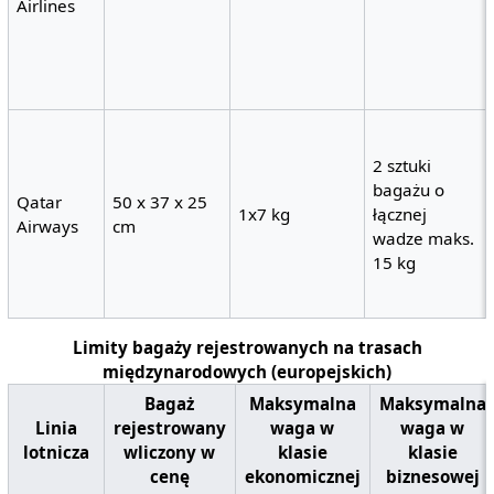
Airlines
2 sztuki
bagażu o
Qatar
50 x 37 x 25
1x7 kg
łącznej
Airways
cm
wadze maks.
15 kg
Limity bagaży rejestrowanych na trasach
międzynarodowych (europejskich)
Bagaż
Maksymalna
Maksymalna
Linia
rejestrowany
waga w
waga w
lotnicza
wliczony w
klasie
klasie
cenę
ekonomicznej
biznesowej