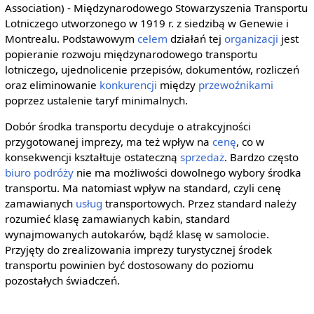
Association) - Międzynarodowego Stowarzyszenia Transportu
Lotniczego utworzonego w 1919 r. z siedzibą w Genewie i
Montrealu. Podstawowym
celem
działań tej
organizacji
jest
popieranie rozwoju międzynarodowego transportu
lotniczego, ujednolicenie przepisów, dokumentów, rozliczeń
oraz eliminowanie
konkurencji
między
przewoźnikami
poprzez ustalenie taryf minimalnych.
Dobór środka transportu decyduje o atrakcyjności
przygotowanej imprezy, ma też wpływ na
cenę
, co w
konsekwencji kształtuje ostateczną
sprzedaż
. Bardzo często
biuro podróży
nie ma możliwości dowolnego wybory środka
transportu. Ma natomiast wpływ na standard, czyli cenę
zamawianych
usług
transportowych. Przez standard należy
rozumieć klasę zamawianych kabin, standard
wynajmowanych autokarów, bądź klasę w samolocie.
Przyjęty do zrealizowania imprezy turystycznej środek
transportu powinien być dostosowany do poziomu
pozostałych świadczeń.