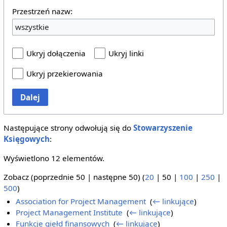
Przestrzeń nazw:
wszystkie
Ukryj dołączenia
Ukryj linki
Ukryj przekierowania
Dalej
Następujące strony odwołują się do
Stowarzyszenie
Księgowych
:
Wyświetlono 12 elementów.
Zobacz (
poprzednie 50
|
następne 50
) (
20
|
50
|
100
|
250
|
500
)
Association for Project Management
‎
(
← linkujące
)
Project Management Institute
‎
(
← linkujące
)
Funkcje giełd finansowych
‎
(
← linkujące
)