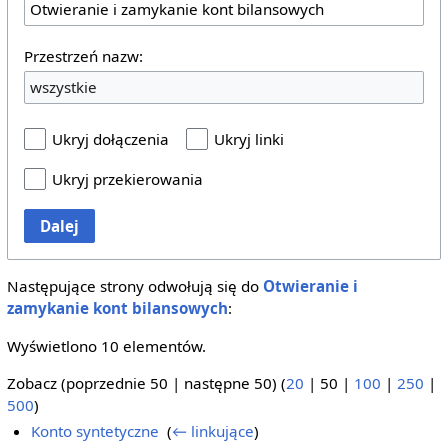
Przestrzeń nazw:
wszystkie
Ukryj dołączenia
Ukryj linki
Ukryj przekierowania
Dalej
Następujące strony odwołują się do
Otwieranie i
zamykanie kont bilansowych
:
Wyświetlono 10 elementów.
Zobacz (
poprzednie 50
|
następne 50
) (
20
|
50
|
100
|
250
|
500
)
Konto syntetyczne
‎
(
← linkujące
)