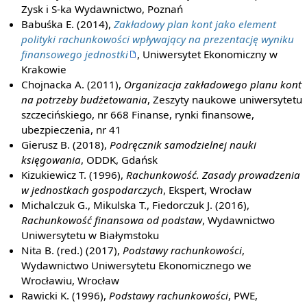
Zysk i S-ka Wydawnictwo, Poznań
Babuśka E. (2014),
Zakładowy plan kont jako element
polityki rachunkowości wpływający na prezentację wyniku
finansowego jednostki
, Uniwersytet Ekonomiczny w
Krakowie
Chojnacka A. (2011),
Organizacja zakładowego planu kont
na potrzeby budżetowania
, Zeszyty naukowe uniwersytetu
szczecińskiego, nr 668 Finanse, rynki finansowe,
ubezpieczenia, nr 41
Gierusz B. (2018),
Podręcznik samodzielnej nauki
księgowania
, ODDK, Gdańsk
Kizukiewicz T. (1996),
Rachunkowość. Zasady prowadzenia
w jednostkach gospodarczych
, Ekspert, Wrocław
Michalczuk G., Mikulska T., Fiedorczuk J. (2016),
Rachunkowość finansowa od podstaw
, Wydawnictwo
Uniwersytetu w Białymstoku
Nita B. (red.) (2017),
Podstawy rachunkowości
,
Wydawnictwo Uniwersytetu Ekonomicznego we
Wrocławiu, Wrocław
Rawicki K. (1996),
Podstawy rachunkowości
, PWE,