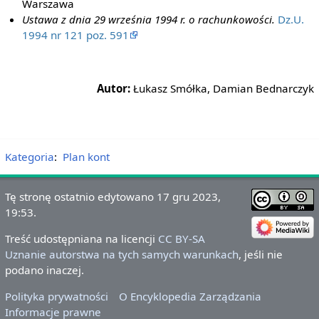
Warszawa
Ustawa z dnia 29 września 1994 r. o rachunkowości.
Dz.U.
1994 nr 121 poz. 591
Autor:
Łukasz Smółka, Damian Bednarczyk
Kategoria
:
Plan kont
Tę stronę ostatnio edytowano 17 gru 2023,
19:53.
Treść udostępniana na licencji
CC BY-SA
Uznanie autorstwa na tych samych warunkach
, jeśli nie
podano inaczej.
Polityka prywatności
O Encyklopedia Zarządzania
Informacje prawne