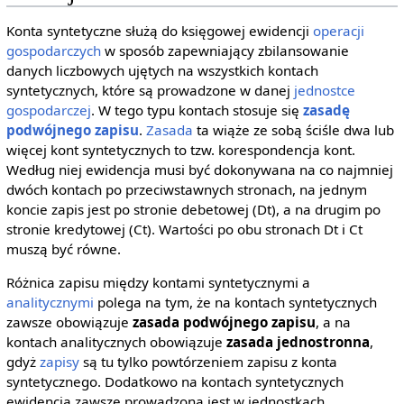
Konta syntetyczne służą do księgowej ewidencji
operacji
gospodarczych
w sposób zapewniający zbilansowanie
danych liczbowych ujętych na wszystkich kontach
syntetycznych, które są prowadzone w danej
jednostce
gospodarczej
. W tego typu kontach stosuje się
zasadę
podwójnego zapisu
.
Zasada
ta wiąże ze sobą ściśle dwa lub
więcej kont syntetycznych to tzw. korespondencja kont.
Według niej ewidencja musi być dokonywana na co najmniej
dwóch kontach po przeciwstawnych stronach, na jednym
koncie zapis jest po stronie debetowej (Dt), a na drugim po
stronie kredytowej (Ct). Wartości po obu stronach Dt i Ct
muszą być równe.
Różnica zapisu między kontami syntetycznymi a
analitycznymi
polega na tym, że na kontach syntetycznych
zawsze obowiązuje
zasada podwójnego zapisu
, a na
kontach analitycznych obowiązuje
zasada jednostronna
,
gdyż
zapisy
są tu tylko powtórzeniem zapisu z konta
syntetycznego. Dodatkowo na kontach syntetycznych
ewidencja zawsze prowadzona jest w jednostkach