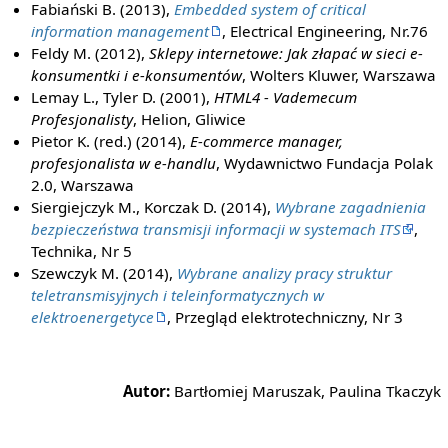
Fabiański B. (2013),
Embedded system of critical
information management
, Electrical Engineering, Nr.76
Feldy M. (2012),
Sklepy internetowe: Jak złapać w sieci e-
konsumentki i e-konsumentów
, Wolters Kluwer, Warszawa
Lemay L., Tyler D. (2001),
HTML4 - Vademecum
Profesjonalisty
, Helion, Gliwice
Pietor K. (red.) (2014),
E-commerce manager,
profesjonalista w e-handlu
, Wydawnictwo Fundacja Polak
2.0, Warszawa
Siergiejczyk M., Korczak D. (2014),
Wybrane zagadnienia
bezpieczeństwa transmisji informacji w systemach ITS
,
Technika, Nr 5
Szewczyk M. (2014),
Wybrane analizy pracy struktur
teletransmisyjnych i teleinformatycznych w
elektroenergetyce
, Przegląd elektrotechniczny, Nr 3
Autor:
Bartłomiej Maruszak, Paulina Tkaczyk