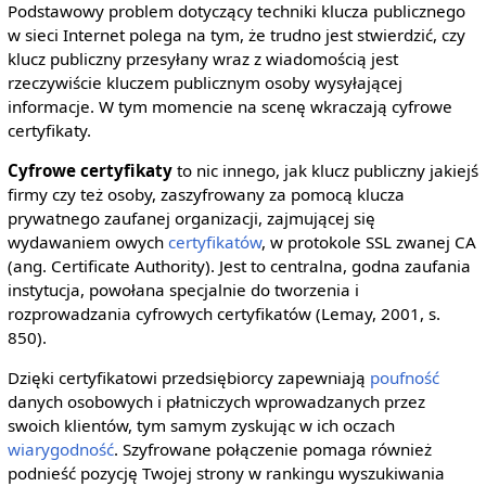
Podstawowy problem dotyczący techniki klucza publicznego
w sieci Internet polega na tym, że trudno jest stwierdzić, czy
klucz publiczny przesyłany wraz z wiadomością jest
rzeczywiście kluczem publicznym osoby wysyłającej
informacje. W tym momencie na scenę wkraczają cyfrowe
certyfikaty.
Cyfrowe certyfikaty
to nic innego, jak klucz publiczny jakiejś
firmy czy też osoby, zaszyfrowany za pomocą klucza
prywatnego zaufanej organizacji, zajmującej się
wydawaniem owych
certyfikatów
, w protokole SSL zwanej CA
(ang. Certificate Authority). Jest to centralna, godna zaufania
instytucja, powołana specjalnie do tworzenia i
rozprowadzania cyfrowych certyfikatów (Lemay, 2001, s.
850).
Dzięki certyfikatowi przedsiębiorcy zapewniają
poufność
danych osobowych i płatniczych wprowadzanych przez
swoich klientów, tym samym zyskując w ich oczach
wiarygodność
. Szyfrowane połączenie pomaga również
podnieść pozycję Twojej strony w rankingu wyszukiwania