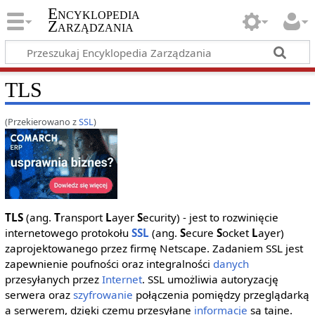
Encyklopedia
Zarządzania
TLS
(Przekierowano z
SSL
)
TLS
(ang.
T
ransport
L
ayer
S
ecurity) - jest to rozwinięcie
internetowego protokołu
SSL
(ang.
S
ecure
S
ocket
L
ayer)
zaprojektowanego przez firmę Netscape. Zadaniem SSL jest
zapewnienie poufności oraz integralności
danych
przesyłanych przez
Internet
. SSL umożliwia autoryzację
serwera oraz
szyfrowanie
połączenia pomiędzy przeglądarką
a serwerem, dzięki czemu przesyłane
informacje
są tajne.