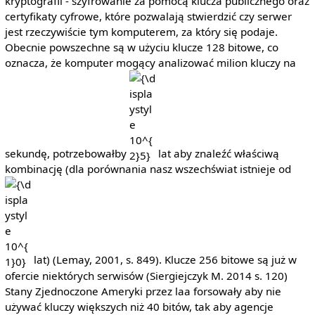
kryptografii - szyfrowanie za pomocą klucza publicznego oraz
certyfikaty cyfrowe, które pozwalają stwierdzić czy serwer
jest rzeczywiście tym komputerem, za który się podaje.
Obecnie powszechne są w użyciu klucze 128 bitowe, co
oznacza, że komputer mogący analizować milion kluczy na
{\displaystyle
10^{2}5}
sekundę, potrzebowałby
lat aby znaleźć właściwą
kombinację (dla porównania nasz wszechświat istnieje od
{\dis
10^{
lat) (Lemay, 2001, s. 849). Klucze 256 bitowe są już w
ofercie niektórych serwisów (Siergiejczyk M. 2014 s. 120)
Stany Zjednoczone Ameryki przez laa forsowały aby nie
używać kluczy większych niż 40 bitów, tak aby agencje