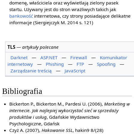
domenę, właściciela oraz wyświetlają zielony pasek
startu. Używany jest do stron wrażliwych takich jak
bankowość
internetowa, czy strony posiadające delikatne
informacje (Siergiejczyk M. 2014 s. 121)
TLS
—
artykuły polecane
Darknet
—
ASP.NET
—
Firewall
—
Komunikator
internetowy
—
Phishing
—
FTP
—
Spoofing
—
Zarządzanie treścią
—
JavaScript
Bibliografia
Bickerton P., Bickerton M., Pardesi U. (2006),
Marketing w
internecie. Jak najlepiej wykorzystać sieć w sprzedaży
produktów i usług
, Gdańskie Wydawnictwo
Psychologiczne, Gdańsk
Czyż A. (2007),
Hakowanie SSL
, hakin9 8/(28)