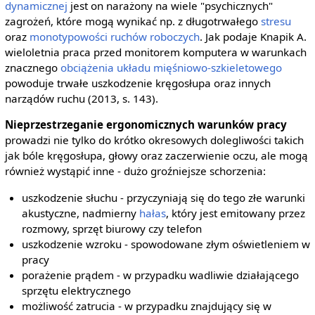
dynamicznej
jest on narażony na wiele "psychicznych"
zagrożeń, które mogą wynikać np. z długotrwałego
stresu
oraz
monotypowości ruchów roboczych
. Jak podaje Knapik A.
wieloletnia praca przed monitorem komputera w warunkach
znacznego
obciążenia układu mięśniowo-szkieletowego
powoduje trwałe uszkodzenie kręgosłupa oraz innych
narządów ruchu (2013, s. 143).
Nieprzestrzeganie ergonomicznych warunków pracy
prowadzi nie tylko do krótko okresowych dolegliwości takich
jak bóle kręgosłupa, głowy oraz zaczerwienie oczu, ale mogą
również wystąpić inne - dużo groźniejsze schorzenia:
uszkodzenie słuchu - przyczyniają się do tego złe warunki
akustyczne, nadmierny
hałas
, który jest emitowany przez
rozmowy, sprzęt biurowy czy telefon
uszkodzenie wzroku - spowodowane złym oświetleniem w
pracy
porażenie prądem - w przypadku wadliwie działającego
sprzętu elektrycznego
możliwość zatrucia - w przypadku znajdujący się w