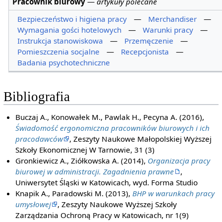
Pracownik biurowy
—
artykuły polecane
Bezpieczeństwo i higiena pracy
—
Merchandiser
—
Wymagania gości hotelowych
—
Warunki pracy
—
Instrukcja stanowiskowa
—
Przemęczenie
—
Pomieszczenia socjalne
—
Recepcjonista
—
Badania psychotechniczne
Bibliografia
Buczaj A., Konowałek M., Pawlak H., Pecyna A. (2016),
Świadomość ergonomiczna pracowników biurowych i ich
pracodawców
, Zeszyty Naukowe Małopolskiej Wyższej
Szkoły Ekonomicznej W Tarnowie, 31 (3)
Gronkiewicz A., Ziółkowska A. (2014),
Organizacja pracy
biurowej w administracji. Zagadnienia prawne
,
Uniwersytet Śląski w Katowicach, wyd. Forma Studio
Knapik A., Paradowski M. (2013),
BHP w warunkach pracy
umysłowej
, Zeszyty Naukowe Wyższej Szkoły
Zarządzania Ochroną Pracy w Katowicach, nr 1(9)