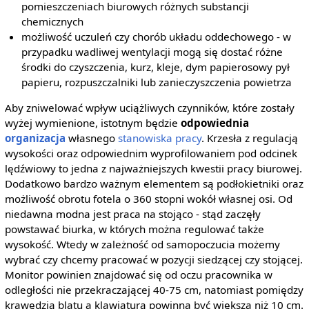
pomieszczeniach biurowych różnych substancji
chemicznych
możliwość uczuleń czy chorób układu oddechowego - w
przypadku wadliwej wentylacji mogą się dostać różne
środki do czyszczenia, kurz, kleje, dym papierosowy pył
papieru, rozpuszczalniki lub zanieczyszczenia powietrza
Aby zniwelować wpływ uciążliwych czynników, które zostały
wyżej wymienione, istotnym będzie
odpowiednia
organizacja
własnego
stanowiska pracy
. Krzesła z regulacją
wysokości oraz odpowiednim wyprofilowaniem pod odcinek
lędźwiowy to jedna z najważniejszych kwestii pracy biurowej.
Dodatkowo bardzo ważnym elementem są podłokietniki oraz
możliwość obrotu fotela o 360 stopni wokół własnej osi. Od
niedawna modna jest praca na stojąco - stąd zaczęły
powstawać biurka, w których można regulować także
wysokość. Wtedy w zależność od samopoczucia możemy
wybrać czy chcemy pracować w pozycji siedzącej czy stojącej.
Monitor powinien znajdować się od oczu pracownika w
odległości nie przekraczającej 40-75 cm, natomiast pomiędzy
krawędzią blatu a klawiaturą powinna być większa niż 10 cm.