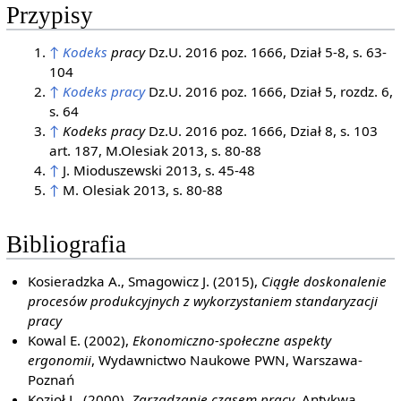
Przypisy
↑
Kodeks
pracy
Dz.U. 2016 poz. 1666, Dział 5-8, s. 63-
104
↑
Kodeks pracy
Dz.U. 2016 poz. 1666, Dział 5, rozdz. 6,
s. 64
↑
Kodeks pracy
Dz.U. 2016 poz. 1666, Dział 8, s. 103
art. 187, M.Olesiak 2013, s. 80-88
↑
J. Mioduszewski 2013, s. 45-48
↑
M. Olesiak 2013, s. 80-88
Bibliografia
Kosieradzka A., Smagowicz J. (2015),
Ciągłe doskonalenie
procesów produkcyjnych z wykorzystaniem standaryzacji
pracy
Kowal E. (2002),
Ekonomiczno-społeczne aspekty
ergonomii
, Wydawnictwo Naukowe PWN, Warszawa-
Poznań
Kozioł L. (2000),
Zarządzanie czasem pracy
, Antykwa,