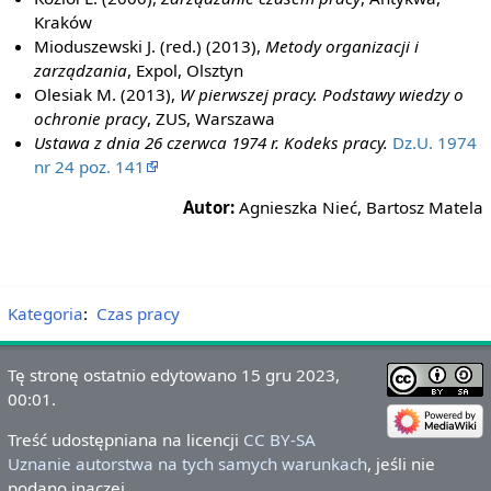
Kraków
Mioduszewski J. (red.) (2013),
Metody organizacji i
zarządzania
, Expol, Olsztyn
Olesiak M. (2013),
W pierwszej pracy. Podstawy wiedzy o
ochronie pracy
, ZUS, Warszawa
Ustawa z dnia 26 czerwca 1974 r. Kodeks pracy.
Dz.U. 1974
nr 24 poz. 141
Autor:
Agnieszka Nieć, Bartosz Matela
Kategoria
:
Czas pracy
Tę stronę ostatnio edytowano 15 gru 2023,
00:01.
Treść udostępniana na licencji
CC BY-SA
Uznanie autorstwa na tych samych warunkach
, jeśli nie
podano inaczej.