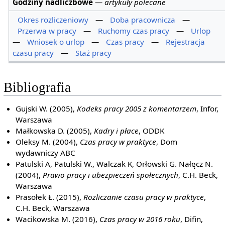
Godziny nadliczbowe
—
artykuły polecane
Okres rozliczeniowy
—
Doba pracownicza
—
Przerwa w pracy
—
Ruchomy czas pracy
—
Urlop
—
Wniosek o urlop
—
Czas pracy
—
Rejestracja
czasu pracy
—
Staż pracy
Bibliografia
Gujski W. (2005),
Kodeks pracy 2005 z komentarzem
, Infor,
Warszawa
Małkowska D. (2005),
Kadry i płace
, ODDK
Oleksy M. (2004),
Czas pracy w praktyce
, Dom
wydawniczy ABC
Patulski A, Patulski W., Walczak K, Orłowski G. Nałęcz N.
(2004),
Prawo pracy i ubezpieczeń społecznych
, C.H. Beck,
Warszawa
Prasołek Ł. (2015),
Rozliczanie czasu pracy w praktyce
,
C.H. Beck, Warszawa
Wacikowska M. (2016),
Czas pracy w 2016 roku
, Difin,