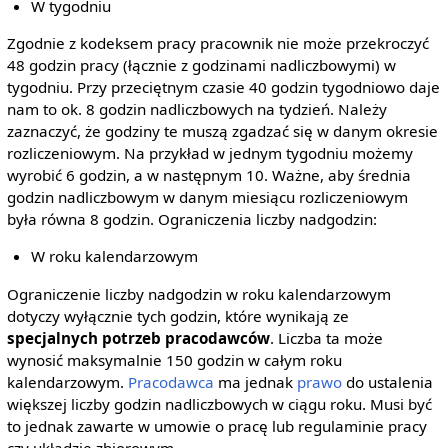
W tygodniu
Zgodnie z kodeksem pracy pracownik nie może przekroczyć
48 godzin pracy (łącznie z godzinami nadliczbowymi) w
tygodniu. Przy przeciętnym czasie 40 godzin tygodniowo daje
nam to ok. 8 godzin nadliczbowych na tydzień. Należy
zaznaczyć, że godziny te muszą zgadzać się w danym okresie
rozliczeniowym. Na przykład w jednym tygodniu możemy
wyrobić 6 godzin, a w następnym 10. Ważne, aby średnia
godzin nadliczbowym w danym miesiącu rozliczeniowym
była równa 8 godzin. Ograniczenia liczby nadgodzin:
W roku kalendarzowym
Ograniczenie liczby nadgodzin w roku kalendarzowym
dotyczy wyłącznie tych godzin, które wynikają ze
specjalnych potrzeb pracodawców
. Liczba ta może
wynosić maksymalnie 150 godzin w całym roku
kalendarzowym.
Pracodawca
ma jednak
prawo
do ustalenia
większej liczby godzin nadliczbowych w ciągu roku. Musi być
to jednak zawarte w umowie o pracę lub regulaminie pracy
czy układzie zbiorowym.