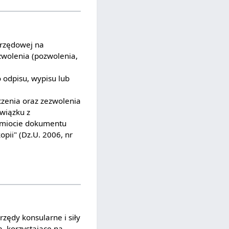
urzędowej na
zwolenia (pozwolenia,
 odpisu, wypisu lub
zenia oraz zezwolenia
związku z
odmiocie dokumentu
pii" (Dz.U. 2006, nr
zędy konsularne i siły
a, korzystające na