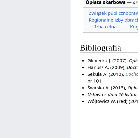
Opłata skarbowa
—
ar
Związek publicznopra
Regionalne izby obra
—
Izba celna
—
Kra
Bibliografia
Gliniecka J. (2007),
Opła
Hanusz A. (2009),
Doch
Sekuła A. (2010),
Docho
nr 101
Świrska A. (2013),
Opła
Ustawa z dnia 16 listop
Wójtowicz W. (red) (20