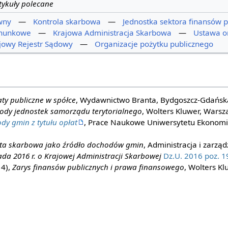
tykuły polecane
wny
—
Kontrola skarbowa
—
Jednostka sektora finansów p
chunkowe
—
Krajowa Administracja Skarbowa
—
Ustawa o
jowy Rejestr Sądowy
—
Organizacje pożytku publicznego
ty publiczne w spółce
, Wydawnictwo Branta, Bydgoszcz-Gdańsk
ody jednostek samorządu terytorialnego
, Wolters Kluwer, Wars
dy gmin z tytułu opłat
, Prace Naukowe Uniwersytetu Ekonomi
ta skarbowa jako źródło dochodów gmin
, Administracja i zarząd
ada 2016 r. o Krajowej Administracji Skarbowej
Dz.U. 2016 poz. 
14),
Zarys finansów publicznych i prawa finansowego
, Wolters K