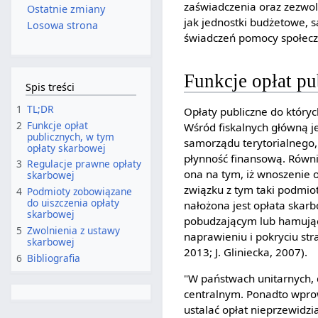
zaświadczenia oraz zezwole
Ostatnie zmiany
jak jednostki budżetowe, s
Losowa strona
świadczeń pomocy społeczn
Funkcje opłat pu
Spis treści
1
TL;DR
Opłaty publiczne do któryc
2
Funkcje opłat
Wśród fiskalnych główną j
publicznych, w tym
samorządu terytorialnego
opłaty skarbowej
płynność finansową. Równie
3
Regulacje prawne opłaty
ona na tym, iż wnoszenie 
skarbowej
związku z tym taki podmio
4
Podmioty zobowiązane
do uiszczenia opłaty
nałożona jest opłata skarb
skarbowej
pobudzającym lub hamując
5
Zwolnienia z ustawy
naprawieniu i pokryciu str
skarbowej
2013; J. Gliniecka, 2007).
6
Bibliografia
"W państwach unitarnych, d
centralnym. Ponadto wpro
ustalać opłat nieprzewidz