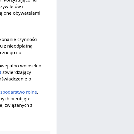
zywilejów i
 są one obywatelami
okonanie czynności
u z nieodpłatną
cznego i o
owej albo wniosek o
t
stwierdzający
zaświadczenie o
spodarstwo rolne
,
nych nieobjęte
ej związanych z