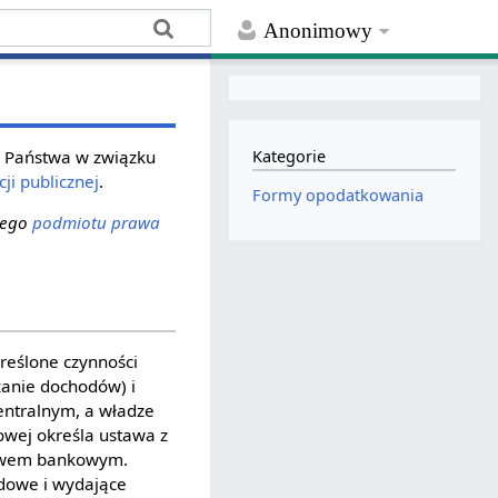
Anonimowy
u Państwa w związku
Kategorie
ji publicznej
.
Formy opodatkowania
nnego
podmiotu prawa
reślone czynności
zanie dochodów) i
centralnym, a władze
wej określa ustawa z
lewem bankowym.
ędowe i wydające