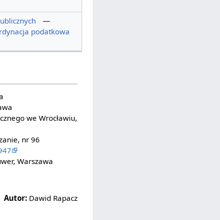
ublicznych
—
rdynacja podatkowa
a
zawa
cznego we Wrocławiu,
zanie, nr 96
1947
luwer, Warszawa
Autor:
Dawid Rapacz