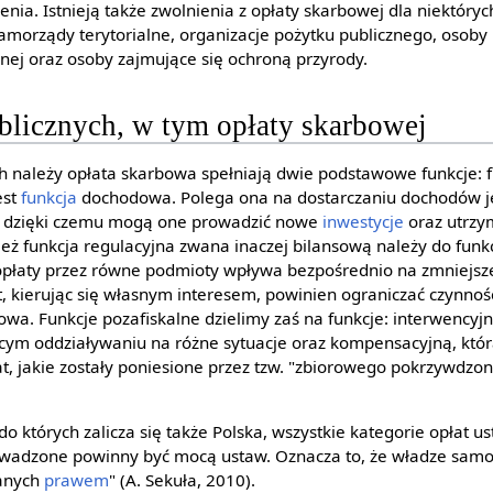
nia. Istnieją także zwolnienia z opłaty skarbowej dla niektóry
amorządy terytorialne, organizacje pożytku publicznego, osoby 
ej oraz osoby zajmujące się ochroną przyrody.
blicznych, w tym opłaty skarbowej
h należy opłata skarbowa spełniają dwie podstawowe funkcje: fi
est
funkcja
dochodowa. Polega ona na dostarczaniu dochodów 
, dzięki czemu mogą one prowadzić nowe
inwestycje
oraz utrzy
ż funkcja regulacyjna zwana inaczej bilansową należy do funkcj
opłaty przez równe podmioty wpływa bezpośrednio na zmniejsz
t, kierując się własnym interesem, powinien ograniczać czynnoś
owa. Funkcje pozafiskalne dzielimy zaś na funkcje: interwencyj
ym oddziaływaniu na różne sytuacje oraz kompensacyjną, kt
at, jakie zostały poniesione przez tzw. "zbiorowego pokrzywdzon
o których zalicza się także Polska, wszystkie kategorie opłat u
wadzone powinny być mocą ustaw. Oznacza to, że władze sam
ianych
prawem
" (A. Sekuła, 2010).