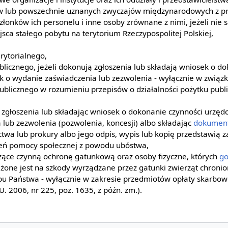
 lub powszechnie uznanych zwyczajów międzynarodowych z pr
złonków ich personelu i inne osoby zrównane z nimi, jeżeli nie
jsca stałego pobytu na terytorium Rzeczypospolitej Polskiej,
rytorialnego,
blicznego, jeżeli dokonują zgłoszenia lub składają wniosek o d
 o wydanie zaświadczenia lub zezwolenia - wyłącznie w związk
publicznego w rozumieniu przepisów o działalności pożytku publi
 zgłoszenia lub składając wniosek o dokonanie czynności urzęd
lub zezwolenia (pozwolenia, koncesji) albo składając
dokumen
twa lub prokury albo jego odpis, wypis lub kopię przedstawią 
zeń pomocy społecznej z powodu ubóstwa,
zące czynną ochronę gatunkową oraz osoby fizyczne, których
go
ażone jest na szkody wyrządzane przez gatunki zwierząt chronio
 Państwa - wyłącznie w zakresie przedmiotów opłaty skarbow
. 2006, nr 225, poz. 1635, z późn. zm.).