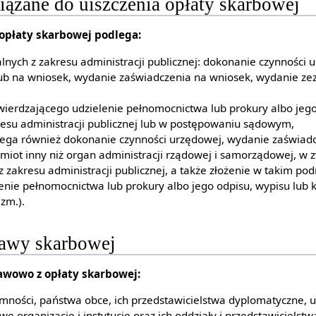
ązane do uiszczenia opłaty skarbowej
opłaty skarbowej podlega:
nych z zakresu administracji publicznej: dokonanie czynności 
lub na wniosek, wydanie zaświadczenia na wniosek, wydanie ze
ierdzającego udzielenie pełnomocnictwa lub prokury albo jego
kresu administracji publicznej lub w postępowaniu sądowym,
lega również dokonanie czynności urzędowej, wydanie zaświadc
miot inny niż organ administracji rządowej i samorządowej, w 
zakresu administracji publicznej, a także złożenie w takim p
enie pełnomocnictwa lub prokury albo jego odpisu, wypisu lub ko
 zm.).
tawy skarbowej
awowo z opłaty skarbowej:
ości, państwa obce, ich przedstawicielstwa dyplomatyczne, ur
 organizacje i instytucje oraz ich oddziały i przedstawicielstw