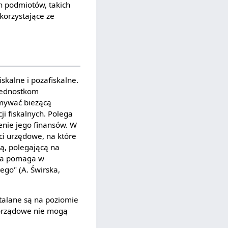
ch podmiotów, takich
korzystające ze
skalne i pozafiskalne.
jednostkom
mywać bieżącą
i fiskalnych. Polega
enie jego finansów. W
ci urzędowe, na które
ną, polegającą na
óra pomaga w
ego" (A. Świrska,
stalane są na poziomie
orządowe nie mogą