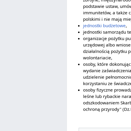
podstawie ustaw, umów
immunitetów, a także c
polskimi i nie mają mie
jednostki budżetowe
,
jednostki samorządu te
organizacje pożytku pu
urzędowej albo wniosek
działalnością pożytku 
wolontariacie,
osoby, które dokonując
wydanie zaświadczenia 
udzielenie pełnomocnic
korzystaniu ze świadc
osoby fizyczne prowad
leśne lub rybackie nar
odszkodowaniem Skarbu
ochroną przyrody" (Dz.U