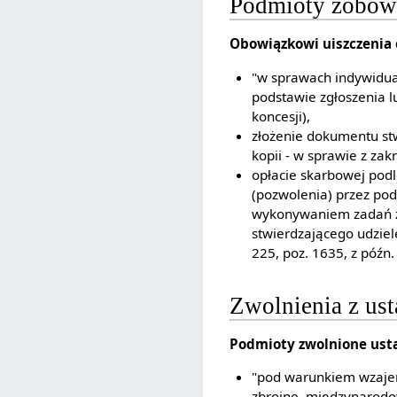
Podmioty zobowi
Obowiązkowi uiszczenia 
"w sprawach indywidual
podstawie zgłoszenia 
koncesji),
złożenie dokumentu stw
kopii - w sprawie z za
opłacie skarbowej pod
(pozwolenia) przez pod
wykonywaniem zadań z 
stwierdzającego udziel
225, poz. 1635, z późn.
Zwolnienia z us
Podmioty zwolnione ust
"pod warunkiem wzajemn
zbrojne, międzynarodowe