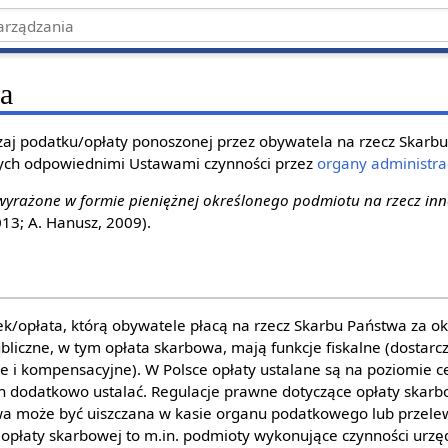
a
dzaj podatku/opłaty ponoszonej przez obywatela na rzecz Skarb
ych odpowiednimi Ustawami czynności przez
organy administrac
 wyrażone w formie pieniężnej określonego podmiotu na rzecz i
013; A. Hanusz, 2009).
k/opłata, którą obywatele płacą na rzecz Skarbu Państwa za ok
bliczne, w tym opłata skarbowa, mają funkcje fiskalne (dostarc
ne i kompensacyjne). W Polsce opłaty ustalane są na poziomie 
 dodatkowo ustalać. Regulacje prawne dotyczące opłaty skarbo
wa może być uiszczana w kasie organu podatkowego lub prze
opłaty skarbowej to m.in. podmioty wykonujące czynności urz