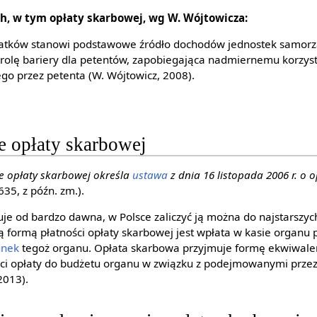
ch, w tym opłaty skarbowej, wg W. Wójtowicza:
atków stanowi podstawowe źródło dochodów jednostek samorzą
a rolę bariery dla petentów, zapobiegająca nadmiernemu korzyst
go przez petenta (W. Wójtowicz, 2008).
e opłaty skarbowej
e opłaty skarbowej określa
ustawa
z dnia 16 listopada 2006 r. o 
635, z późn. zm.).
je od bardzo dawna, w Polsce zaliczyć ją można do najstarszyc
 formą płatności opłaty skarbowej jest wpłata w kasie organu
unek
tegoż organu. Opłata skarbowa przyjmuje formę ekwiwale
ści opłaty do budżetu organu w związku z podejmowanymi przez
2013).