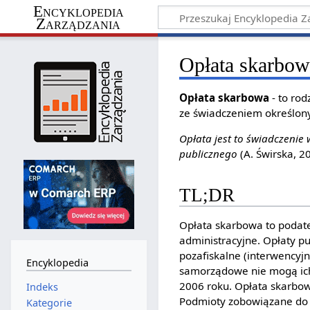
Encyklopedia
Zarządzania
Opłata skarbow
Opłata skarbowa
- to ro
ze świadczeniem określon
Opłata jest to świadczenie
publicznego
(A. Świrska, 2
TL;DR
Opłata skarbowa to podate
administracyjne. Opłaty pu
pozafiskalne (interwencyj
Encyklopedia
samorządowe nie mogą ich
2006 roku. Opłata skarbo
Indeks
Podmioty zobowiązane do 
Kategorie