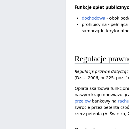
Funkcje opłat publiczny
dochodowa
- obok pod
prohibicyjna - pełniąc
samorządu terytorialne
Regulacje prawn
Regulacje prawne dotycząc
(Dz.U. 2006, nr 225, poz. 1
Opłata skarbowa funkcjonu
naszym kraju obowiązującą
przelew
bankowy na
rach
zwrocie przez petenta czę
rzecz petenta (A. Świrska, 