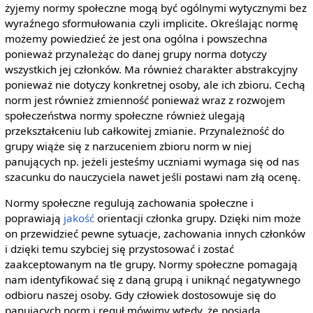
żyjemy normy społeczne mogą być ogólnymi wytycznymi bez
wyraźnego sformułowania czyli implicite. Określając normę
możemy powiedzieć że jest ona ogólna i powszechna
ponieważ przynależąc do danej grupy norma dotyczy
wszystkich jej członków. Ma również charakter abstrakcyjny
ponieważ nie dotyczy konkretnej osoby, ale ich zbioru. Cechą
norm jest również zmienność ponieważ wraz z rozwojem
społeczeństwa normy społeczne również ulegają
przekształceniu lub całkowitej zmianie. Przynależność do
grupy wiąże się z narzuceniem zbioru norm w niej
panujących np. jeżeli jesteśmy uczniami wymaga się od nas
szacunku do nauczyciela nawet jeśli postawi nam złą ocenę.
Normy społeczne regulują zachowania społeczne i
poprawiają
jakość
orientacji członka grupy. Dzięki nim może
on przewidzieć pewne sytuacje, zachowania innych członków
i dzięki temu szybciej się przystosować i zostać
zaakceptowanym na tle grupy. Normy społeczne pomagają
nam identyfikować się z daną grupą i uniknąć negatywnego
odbioru naszej osoby. Gdy człowiek dostosowuje się do
panujących norm i reguł mówimy wtedy, że posiada