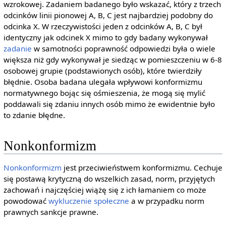
wzrokowej. Zadaniem badanego było wskazać, który z trzech
odcinków linii pionowej A, B, C jest najbardziej podobny do
odcinka X. W rzeczywistości jeden z odcinków A, B, C był
identyczny jak odcinek X mimo to gdy badany wykonywał
zadanie
w samotności poprawność odpowiedzi była o wiele
większa niż gdy wykonywał je siedząc w pomieszczeniu w 6-8
osobowej grupie (podstawionych osób), które twierdziły
błędnie. Osoba badana ulegała wpływowi konformizmu
normatywnego bojąc się ośmieszenia, że mogą się mylić
poddawali się zdaniu innych osób mimo że ewidentnie było
to zdanie błędne.
Nonkonformizm
Nonkonformizm
jest przeciwieństwem konformizmu. Cechuje
się postawą krytyczną do wszelkich zasad, norm, przyjętych
zachowań i najczęściej wiążę się z ich łamaniem co może
powodować
wykluczenie społeczne
a w przypadku norm
prawnych sankcje prawne.