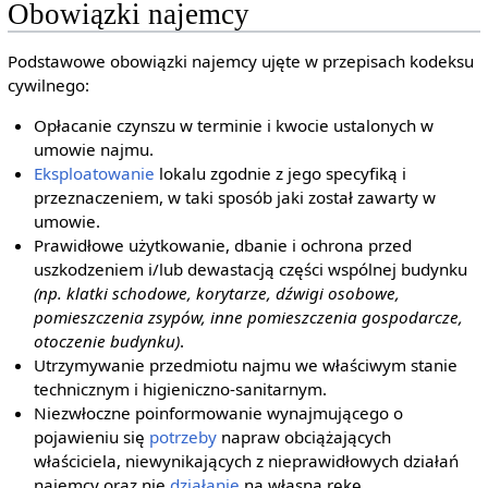
Obowiązki najemcy
Podstawowe obowiązki najemcy ujęte w przepisach kodeksu
cywilnego:
Opłacanie czynszu w terminie i kwocie ustalonych w
umowie najmu.
Eksploatowanie
lokalu zgodnie z jego specyfiką i
przeznaczeniem, w taki sposób jaki został zawarty w
umowie.
Prawidłowe użytkowanie, dbanie i ochrona przed
uszkodzeniem i/lub dewastacją części wspólnej budynku
(np. klatki schodowe, korytarze, dźwigi osobowe,
pomieszczenia zsypów, inne pomieszczenia gospodarcze,
otoczenie budynku)
.
Utrzymywanie przedmiotu najmu we właściwym stanie
technicznym i higieniczno-sanitarnym.
Niezwłoczne poinformowanie wynajmującego o
pojawieniu się
potrzeby
napraw obciążających
właściciela, niewynikających z nieprawidłowych działań
najemcy oraz nie
działanie
na własną rękę.