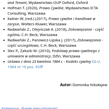
and Tenant
, Wydawnictwo OUP Oxford, Oxford
Hofman T. (2020),
Prawo Cywilne
, Wydawnictwo ICTA
Consulting, Warszawa
Katner W. (red.) (2017),
Prawo cywilne i handlowe w
zarysie
, Wolters Kluwer, Warszawa
Radwański Z., Olejniczak A. (2018),
Zobowiązania - część
ogólna
, C.H. Beck, Warszawa
Radwański Z., Panowicz-Lipska J. (2017),
Zobowiązania -
część szczegółowa
, C.H. Beck, Warszawa
Stec P., Załucki M. (2010),
Podstawy prawa cywilnego z
umowami w administracji
, Difin, Warszawa
Ustawa z dnia 23 kwietnia 1964 r. - Kodeks cywilny
Dz.U.
1964 nr 16 poz. 93
Autor:
Dominika Nikołajew
Kategoria
:
Rynek nieruchomości