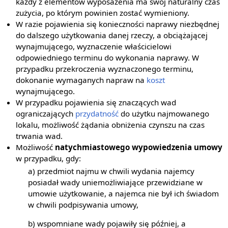
każdy z elementów wyposażenia ma swój naturalny czas
zużycia, po którym powinien zostać wymieniony.
W razie pojawienia się konieczności naprawy niezbędnej
do dalszego użytkowania danej rzeczy, a obciążającej
wynajmującego, wyznaczenie właścicielowi
odpowiedniego terminu do wykonania naprawy. W
przypadku przekroczenia wyznaczonego terminu,
dokonanie wymaganych napraw na
koszt
wynajmującego.
W przypadku pojawienia się znaczących wad
ograniczających
przydatność
do użytku najmowanego
lokalu, możliwość żądania obniżenia czynszu na czas
trwania wad.
Możliwość
natychmiastowego wypowiedzenia umowy
w przypadku, gdy:
a) przedmiot najmu w chwili wydania najemcy
posiadał wady uniemożliwiające przewidziane w
umowie użytkowanie, a najemca nie był ich świadom
w chwili podpisywania umowy,
b) wspomniane wady pojawiły się później, a