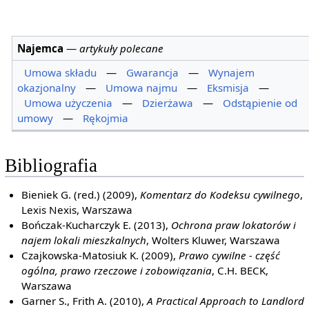
Najemca
—
artykuły polecane
Umowa składu
—
Gwarancja
—
Wynajem
okazjonalny
—
Umowa najmu
—
Eksmisja
—
Umowa użyczenia
—
Dzierżawa
—
Odstąpienie od
umowy
—
Rękojmia
Bibliografia
Bieniek G. (red.) (2009),
Komentarz do Kodeksu cywilnego
,
Lexis Nexis, Warszawa
Bończak-Kucharczyk E. (2013),
Ochrona praw lokatorów i
najem lokali mieszkalnych
, Wolters Kluwer, Warszawa
Czajkowska-Matosiuk K. (2009),
Prawo cywilne - część
ogólna, prawo rzeczowe i zobowiązania
, C.H. BECK,
Warszawa
Garner S., Frith A. (2010),
A Practical Approach to Landlord