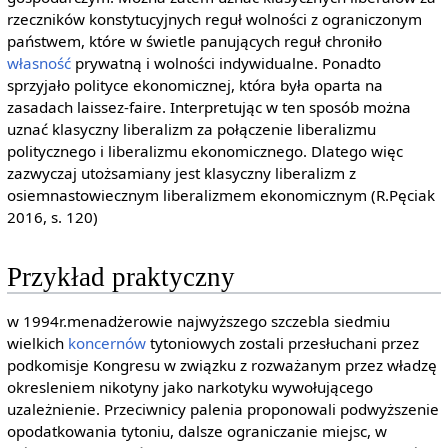
rzeczników konstytucyjnych reguł wolności z ograniczonym
państwem, które w świetle panujących reguł chroniło
własność
prywatną i wolności indywidualne. Ponadto
sprzyjało polityce ekonomicznej, która była oparta na
zasadach laissez-faire. Interpretując w ten sposób można
uznać klasyczny liberalizm za połączenie liberalizmu
politycznego i liberalizmu ekonomicznego. Dlatego więc
zazwyczaj utożsamiany jest klasyczny liberalizm z
osiemnastowiecznym liberalizmem ekonomicznym (R.Pęciak
2016, s. 120)
Przykład praktyczny
w 1994r.menadżerowie najwyższego szczebla siedmiu
wielkich
koncernów
tytoniowych zostali przesłuchani przez
podkomisje Kongresu w związku z rozważanym przez władzę
okresleniem nikotyny jako narkotyku wywołującego
uzależnienie. Przeciwnicy palenia proponowali podwyższenie
opodatkowania tytoniu, dalsze ograniczanie miejsc, w