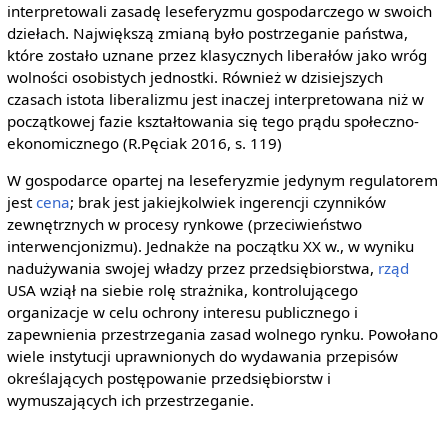
interpretowali zasadę leseferyzmu gospodarczego w swoich
dziełach. Największą zmianą było postrzeganie państwa,
które zostało uznane przez klasycznych liberałów jako wróg
wolności osobistych jednostki. Również w dzisiejszych
czasach istota liberalizmu jest inaczej interpretowana niż w
początkowej fazie kształtowania się tego prądu społeczno-
ekonomicznego (R.Pęciak 2016, s. 119)
W gospodarce opartej na leseferyzmie jedynym regulatorem
jest
cena
; brak jest jakiejkolwiek ingerencji czynników
zewnętrznych w procesy rynkowe (przeciwieństwo
interwencjonizmu). Jednakże na początku XX w., w wyniku
nadużywania swojej władzy przez przedsiębiorstwa,
rząd
USA wziął na siebie rolę strażnika, kontrolującego
organizacje w celu ochrony interesu publicznego i
zapewnienia przestrzegania zasad wolnego rynku. Powołano
wiele instytucji uprawnionych do wydawania przepisów
określających postępowanie przedsiębiorstw i
wymuszających ich przestrzeganie.