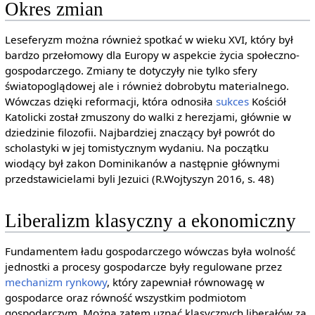
Okres zmian
Leseferyzm można również spotkać w wieku XVI, który był
bardzo przełomowy dla Europy w aspekcie życia społeczno-
gospodarczego. Zmiany te dotyczyły nie tylko sfery
światopoglądowej ale i również dobrobytu materialnego.
Wówczas dzięki reformacji, która odnosiła
sukces
Kościół
Katolicki został zmuszony do walki z herezjami, głównie w
dziedzinie filozofii. Najbardziej znaczący był powrót do
scholastyki w jej tomistycznym wydaniu. Na początku
wiodący był zakon Dominikanów a następnie głównymi
przedstawicielami byli Jezuici (R.Wojtyszyn 2016, s. 48)
Liberalizm klasyczny a ekonomiczny
Fundamentem ładu gospodarczego wówczas była wolność
jednostki a procesy gospodarcze były regulowane przez
mechanizm rynkowy
, który zapewniał równowagę w
gospodarce oraz równość wszystkim podmiotom
gospodarczym. Można zatem uznać klasycznych liberałów za