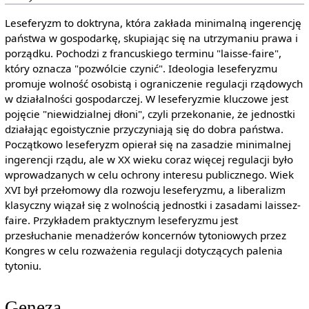
Leseferyzm to doktryna, która zakłada minimalną ingerencję
państwa w gospodarkę, skupiając się na utrzymaniu prawa i
porządku. Pochodzi z francuskiego terminu "laisse-faire",
który oznacza "pozwólcie czynić". Ideologia leseferyzmu
promuje wolność osobistą i ograniczenie regulacji rządowych
w działalności gospodarczej. W leseferyzmie kluczowe jest
pojęcie "niewidzialnej dłoni", czyli przekonanie, że jednostki
działając egoistycznie przyczyniają się do dobra państwa.
Początkowo leseferyzm opierał się na zasadzie minimalnej
ingerencji rządu, ale w XX wieku coraz więcej regulacji było
wprowadzanych w celu ochrony interesu publicznego. Wiek
XVI był przełomowy dla rozwoju leseferyzmu, a liberalizm
klasyczny wiązał się z wolnością jednostki i zasadami laissez-
faire. Przykładem praktycznym leseferyzmu jest
przesłuchanie menadżerów koncernów tytoniowych przez
Kongres w celu rozważenia regulacji dotyczących palenia
tytoniu.
Geneza