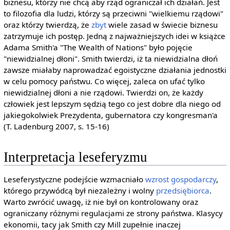
biznesu, którzy nie chcą aby rząd ograniczał ich działań. Jest
to filozofia dla ludzi, którzy są przeciwni "wielkiemu rządowi"
oraz którzy twierdzą, że
zbyt
wiele zasad w świecie biznesu
zatrzymuje ich postęp. Jedną z najważniejszych idei w książce
Adama Smith'a "The Wealth of Nations" było pojęcie
"niewidzialnej dłoni". Smith twierdzi, iż ta niewidzialna dłoń
zawsze miałaby naprowadzać egoistyczne działania jednostki
w celu pomocy państwu. Co więcej, zaleca on ufać tylko
niewidzialnej dłoni a nie rządowi. Twierdzi on, że każdy
człowiek jest lepszym sędzią tego co jest dobre dla niego od
jakiegokolwiek Prezydenta, gubernatora czy kongresman'a
(T. Ladenburg 2007, s. 15-16)
Interpretacja leseferyzmu
Leseferystyczne podejście wzmacniało
wzrost gospodarczy
,
którego przywódcą był niezależny i wolny
przedsiębiorca
.
Warto zwrócić uwagę, iż nie był on kontrolowany oraz
ograniczany różnymi regulacjami ze strony państwa. Klasycy
ekonomii, tacy jak Smith czy Mill zupełnie inaczej