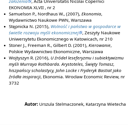
założenia
, Acta Universitatis Nicolai Copernici
EKONOMIA XLVII , nr 2
Samuelson P., Nordhaus W., (2007),
Ekonomia
,
Wydawnictwo Naukowe PWN, Warszawa
Stępnicka N. (2015),
Wolność i państwo w gospodarce w
świetle rozwoju myśli ekonomicznej
, Zeszyty Naukowe
Uniwersytetu Ekonomicznego w Katowicach, nr 210
Stoner J., Freeman R., Gilbert D. (2001),
Kierowanie
,
Polskie Wydawnictwo Ekonomiczne, Warszawa
Wojtyszyn R. (2016),
U źródeł leseferyzmu i subiektywizmu
myśli Murraya Rothbarda. Arystoteles, Święty Tomasz,
hiszpańscy scholastycy, John Locke i Fryderyk Bastiat jako
źródła inspiracji
, Ekonomia. Wrocław Economic Review, nr
3732
Autor:
Urszula Stelmaczonek, Katarzyna Wietecha