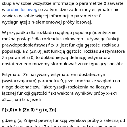
skupia w sobie wszystkie informacje o parametrze 0 zawarte
w
próbie losowej
, co za tym idzie żaden inny estymator nie
zawiera w sobie więcej informacji o parametrze 0
wyciągniętej z n-elementowej próby losowej.
W przypadku dla rozkładu ciągłego populacji (identycznie
można postąpić dla rozkładu skokowego - używając funkcji
prawdopodobieństwa) f (x,0) jest funkcją gęstości rozkładu
populacji, a
h
(Zn,0) jest funkcją gęstości rozkładu estymatora
Zn parametru 0, to dokładniejszą definicję estymatora
dostatecznego możemy sformułować w następujący sposób:
Estymator Zn nazywany estymatorem dostatecznym
(wystarczającym) parametru 0, jeżeli można ze względu na
niego dokonać tzw. Faktoryzacji (rozłożenia na iloczyn)
łącznej funkcji gęstości f (x) wektora wyników próby x=(x1,
x2,...., xn) tzn. Jeżeli
f (x,0) = h (Zn,0) * g (x, Zn)
gdzie g (x, Zn)jest pewną funkcją wyników próby x zależną od
wartości estymatora Zn, lecz niezależną od szacowanego