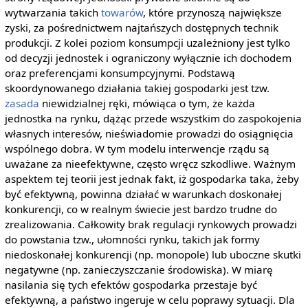
wytwarzania takich
towarów
, które przynoszą największe
zyski, za pośrednictwem najtańszych dostępnych technik
produkcji. Z kolei poziom konsumpcji uzależniony jest tylko
od decyzji jednostek i ograniczony wyłącznie ich dochodem
oraz preferencjami konsumpcyjnymi. Podstawą
skoordynowanego działania takiej gospodarki jest tzw.
zasada
niewidzialnej ręki, mówiąca o tym, że każda
jednostka na rynku, dążąc przede wszystkim do zaspokojenia
własnych interesów, nieświadomie prowadzi do osiągnięcia
wspólnego dobra. W tym modelu interwencje rządu są
uważane za nieefektywne, często wręcz szkodliwe. Ważnym
aspektem tej teorii jest jednak fakt, iż gospodarka taka, żeby
być efektywną, powinna działać w warunkach doskonałej
konkurencji, co w realnym świecie jest bardzo trudne do
zrealizowania. Całkowity brak regulacji rynkowych prowadzi
do powstania tzw., ułomności rynku, takich jak formy
niedoskonałej konkurencji (np. monopole) lub uboczne skutki
negatywne (np. zanieczyszczanie środowiska). W miarę
nasilania się tych efektów gospodarka przestaje być
efektywną, a państwo ingeruje w celu poprawy sytuacji. Dla