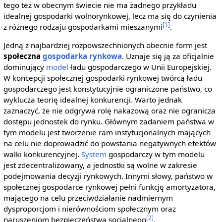
tego też w obecnym świecie nie ma żadnego przykładu
idealnej gospodarki wolnorynkowej, lecz ma się do czynienia
[1]
z różnego rodzaju gospodarkami mieszanymi
.
Jedną z najbardziej rozpowszechnionych obecnie form jest
społeczna
gospodarka rynkowa
. Uznaje się ją za oficjalnie
dominujący
model
ładu gospodarczego w Unii Europejskiej.
W koncepcji społecznej gospodarki rynkowej twórcą ładu
gospodarczego jest konstytucyjnie ograniczone państwo, co
wyklucza teorię idealnej konkurencji. Warto jednak
zaznaczyć, że nie odgrywa rolę nakazową oraz nie ogranicza
dostępu jednostek do rynku. Głównym zadaniem państwa w
tym modelu jest tworzenie ram instytucjonalnych mających
na celu nie doprowadzić do powstania negatywnych efektów
walki konkurencyjnej.
System
gospodarczy w tym modelu
jest zdecentralizowany, a jednostki są wolne w zakresie
podejmowania decyzji rynkowych. Innymi słowy, państwo w
społecznej gospodarce rynkowej pełni funkcję amortyzatora,
mającego na celu przeciwdziałanie nadmiernym
dysproporcjom i nierównościom społecznym oraz
[2]
naruszeniom bezpieczeństwa socjalnego
.