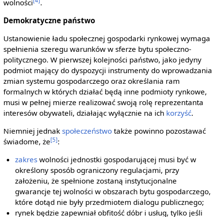
[4]
wolności
.
Demokratyczne państwo
Ustanowienie ładu społecznej gospodarki rynkowej wymaga
spełnienia szeregu warunków w sferze bytu społeczno-
politycznego. W pierwszej kolejności państwo, jako jedyny
podmiot mający do dyspozycji instrumenty do wprowadzania
zmian systemu gospodarczego oraz określania ram
formalnych w których działać będą inne podmioty rynkowe,
musi w pełnej mierze realizować swoją rolę reprezentanta
interesów obywateli, działając wyłącznie na ich
korzyść
.
Niemniej jednak
społeczeństwo
także powinno pozostawać
[5]
świadome, że
:
zakres
wolności jednostki gospodarującej musi być w
określony sposób ograniczony regulacjami, przy
założeniu, że spełnione zostaną instytucjonalne
gwarancje tej wolności w obszarach bytu gospodarczego,
które dotąd nie były przedmiotem dialogu publicznego;
rynek będzie zapewniał obfitość dóbr i usług, tylko jeśli