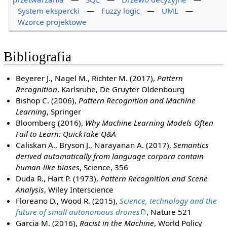
System ekspercki
—
Fuzzy logic
—
UML
—
Wzorce projektowe
Bibliografia
Beyerer J., Nagel M., Richter M. (2017),
Pattern
Recognition
, Karlsruhe, De Gruyter Oldenbourg
Bishop C. (2006),
Pattern Recognition and Machine
Learning
, Springer
Bloomberg (2016),
Why Machine Learning Models Often
Fail to Learn: QuickTake Q&A
Caliskan A., Bryson J., Narayanan A. (2017),
Semantics
derived automatically from language corpora contain
human-like biases
, Science, 356
Duda R., Hart P. (1973),
Pattern Recognition and Scene
Analysis
, Wiley Interscience
Floreano D., Wood R. (2015),
Science, technology and the
future of small autonomous drones
, Nature 521
Garcia M. (2016),
Racist in the Machine
, World Policy