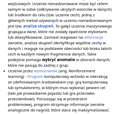
wejściowych. Uczenie nienadzorowane może być celem
samym w sobie (odkrywanie ukrytych wzorców w danych)
lub środkiem do celu (tzw. uczenie cech). Jedną z
głównych metod używanych w uczeniu nienadzorowanym
jest tzw.
analiza skupień
. To gałęź uczenia maszynowego
grupująca dane, które nie zostały opatrzone etykietami
lub sklasyfikowane. Zamiast reagować na
informacje
zwrotne, analiza skupień identyfikuje wspólne cechy w
danych i reaguje na podstawie obecności lub braku takich
cech w każdym nowym fragmencie danych. Takie
podejście pomaga
wykryć anomalie
w zbiorach danych,
które nie pasują do żadnej z grup.
Uczenie przez
wzmocnienie
(ang. Reinforcement
learning) -
Program
komputerowy wchodzi w interakcję
ze zdefiniowanym środowiskiem (np. grą komputerową
lub symulatorem), w którym musi wykonać pewien cel
(taki jak prowadzenie pojazdu lub gra przeciwko
przeciwnikowi). Poruszając się w przestrzeni
problemowej, program otrzymuje informacje zwrotne
analogiczne do nagród, które stara się maksymalizować.