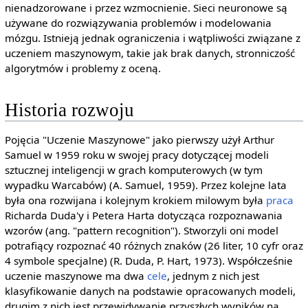
nienadzorowane i przez wzmocnienie. Sieci neuronowe są
używane do rozwiązywania problemów i modelowania
mózgu. Istnieją jednak ograniczenia i wątpliwości związane z
uczeniem maszynowym, takie jak brak danych, stronniczość
algorytmów i problemy z oceną.
Historia rozwoju
Pojęcia "Uczenie Maszynowe" jako pierwszy użył Arthur
Samuel w 1959 roku w swojej pracy dotyczącej modeli
sztucznej inteligencji w grach komputerowych (w tym
wypadku Warcabów) (A. Samuel, 1959). Przez kolejne lata
była ona rozwijana i kolejnym krokiem milowym była
praca
Richarda Duda'y i Petera Harta dotycząca rozpoznawania
wzorów (ang. "pattern recognition"). Stworzyli oni model
potrafiący rozpoznać 40 różnych znaków (26 liter, 10 cyfr oraz
4 symbole specjalne) (R. Duda, P. Hart, 1973). Współcześnie
uczenie maszynowe ma dwa
cele
, jednym z nich jest
klasyfikowanie danych na podstawie opracowanych modeli,
drugim z nich jest przewidywanie przyszłych wyników na