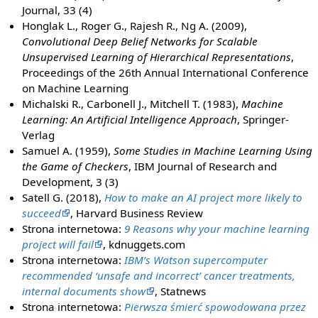
Journal, 33 (4)
Honglak L., Roger G., Rajesh R., Ng A. (2009),
Convolutional Deep Belief Networks for Scalable
Unsupervised Learning of Hierarchical Representations
,
Proceedings of the 26th Annual International Conference
on Machine Learning
Michalski R., Carbonell J., Mitchell T. (1983),
Machine
Learning: An Artificial Intelligence Approach
, Springer-
Verlag
Samuel A. (1959),
Some Studies in Machine Learning Using
the Game of Checkers
, IBM Journal of Research and
Development, 3 (3)
Satell G. (2018),
How to make an AI project more likely to
succeed
, Harvard Business Review
Strona internetowa:
9 Reasons why your machine learning
project will fail
, kdnuggets.com
Strona internetowa:
IBM’s Watson supercomputer
recommended ‘unsafe and incorrect’ cancer treatments,
internal documents show
, Statnews
Strona internetowa:
Pierwsza śmierć spowodowana przez