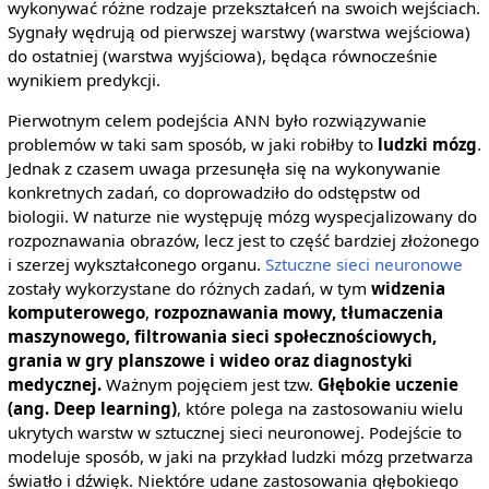
wykonywać różne rodzaje przekształceń na swoich wejściach.
Sygnały wędrują od pierwszej warstwy (warstwa wejściowa)
do ostatniej (warstwa wyjściowa), będąca równocześnie
wynikiem predykcji.
Pierwotnym celem podejścia ANN było rozwiązywanie
problemów w taki sam sposób, w jaki robiłby to
ludzki mózg
.
Jednak z czasem uwaga przesunęła się na wykonywanie
konkretnych zadań, co doprowadziło do odstępstw od
biologii. W naturze nie występuję mózg wyspecjalizowany do
rozpoznawania obrazów, lecz jest to część bardziej złożonego
i szerzej wykształconego organu.
Sztuczne sieci neuronowe
zostały wykorzystane do różnych zadań, w tym
widzenia
komputerowego
,
rozpoznawania mowy, tłumaczenia
maszynowego, filtrowania sieci społecznościowych,
grania w gry planszowe i wideo oraz diagnostyki
medycznej.
Ważnym pojęciem jest tzw.
Głębokie uczenie
(ang. Deep learning)
, które polega na zastosowaniu wielu
ukrytych warstw w sztucznej sieci neuronowej. Podejście to
modeluje sposób, w jaki na przykład ludzki mózg przetwarza
światło i dźwięk. Niektóre udane zastosowania głębokiego