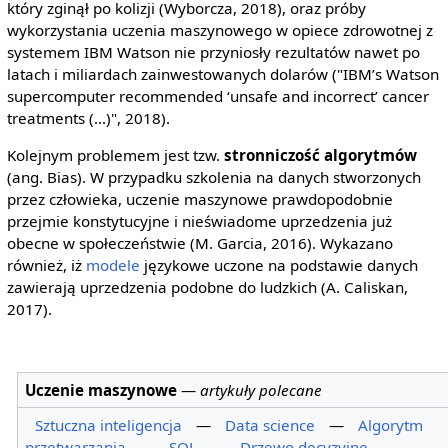
który zginął po kolizji (Wyborcza, 2018), oraz próby
wykorzystania uczenia maszynowego w opiece zdrowotnej z
systemem IBM Watson nie przyniosły rezultatów nawet po
latach i miliardach zainwestowanych dolarów ("IBM’s Watson
supercomputer recommended ‘unsafe and incorrect’ cancer
treatments (...)", 2018).
Kolejnym problemem jest tzw.
stronniczość algorytmów
(ang. Bias). W przypadku szkolenia na danych stworzonych
przez człowieka, uczenie maszynowe prawdopodobnie
przejmie konstytucyjne i nieświadome uprzedzenia już
obecne w społeczeństwie (M. Garcia, 2016). Wykazano
również, iż
modele
językowe uczone na podstawie danych
zawierają uprzedzenia podobne do ludzkich (A. Caliskan,
2017).
Uczenie maszynowe
—
artykuły polecane
Sztuczna inteligencja
—
Data science
—
Algorytm
przetwarzania
—
SQL
—
Drzewo decyzyjne
—