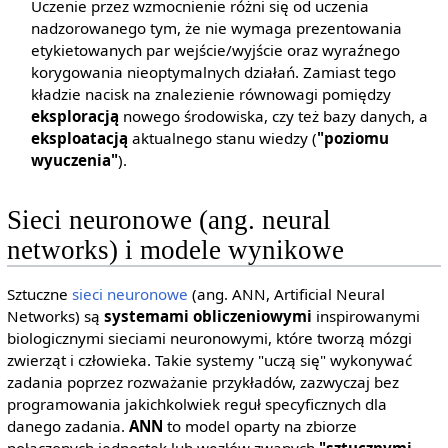
Uczenie przez wzmocnienie różni się od uczenia
nadzorowanego tym, że nie wymaga prezentowania
etykietowanych par wejście/wyjście oraz wyraźnego
korygowania nieoptymalnych działań. Zamiast tego
kładzie nacisk na znalezienie równowagi pomiędzy
eksploracją
nowego środowiska, czy też bazy danych, a
eksploatacją
aktualnego stanu wiedzy (
"poziomu
wyuczenia"
).
Sieci neuronowe (ang. neural
networks) i modele wynikowe
Sztuczne
sieci neuronowe
(ang. ANN, Artificial Neural
Networks) są
systemami obliczeniowymi
inspirowanymi
biologicznymi sieciami neuronowymi, które tworzą mózgi
zwierząt i człowieka. Takie systemy "uczą się" wykonywać
zadania poprzez rozważanie przykładów, zazwyczaj bez
programowania jakichkolwiek reguł specyficznych dla
danego zadania.
ANN
to model oparty na zbiorze
połączonych jednostek lub węzłów zwanych
"sztucznymi