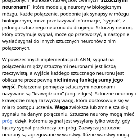
neuronami"
, które modelują neurony w biologicznym
mózgu. Każde połączenie, podobnie jak synapsy w mózgu
biologicznym, może przekazywać informacje, "sygnał", z
jednego sztucznego neuronu do drugiego. Sztuczny neuron,
który otrzymuje sygnał, może go przetworzyć, a następnie
wysłać sygnał do innych sztucznych neuronów z nim
połączonych.
W powszechnych implementacjach ANN, sygnał na
połączeniu między sztucznymi neuronami jest liczbą
rzeczywistą, a wyjście każdego sztucznego neuronu jest
obliczane przez pewną
nieliniową funkcję sumy jego
wejść
. Połączenia pomiędzy sztucznymi neuronami
nazywane są "krawędziami" (ang. edges). Sztuczne neurony i
krawędzie mają zazwyczaj wagę, która dostosowuje się w
miarę postępu uczenia.
Waga
zwiększa lub zmniejsza siłę
sygnału na danym połączeniu. Sztuczne neurony mogą mieć
próg
, dzięki któremu sygnał jest wysyłany tylko wtedy, gdy
łączny sygnał przekroczy ten próg. Zazwyczaj sztuczne
neurony są agregowane w warstwy. Różne warstwy mogą