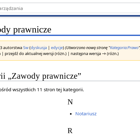
dy prawnicze
023 autorstwa
Sw
(
dyskusja
|
edycje
)
(Utworzono nową stronę "
Kategoria:Prawo
"
 | przejdź do aktualnej wersji (różn.) | następna wersja → (różn.)
rii „Zawody prawnicze”
śród wszystkich 11 stron tej kategorii.
N
Notariusz
R