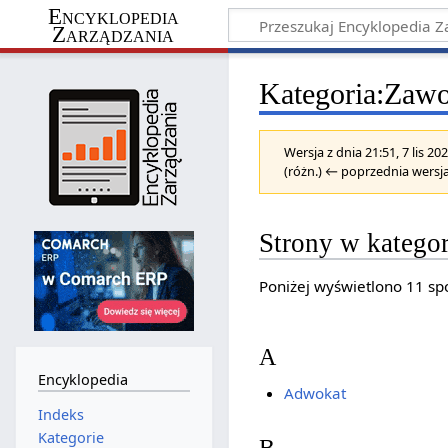
Encyklopedia
Zarządzania
Kategoria
:
Zawo
Wersja z dnia 21:51, 7 lis 2
(różn.) ← poprzednia wersja
Strony w katego
Poniżej wyświetlono 11 spo
A
Encyklopedia
Adwokat
Indeks
Kategorie
B