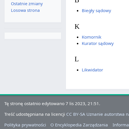
Ostatnie zmiany
Losowa strona
Biegły sądowy
K
Komornik
Kurator sądowy
L
Likwidator
Tę stronę ostatnio edytowano 7 lis 2023, 21:51.
Treść udostępniana na licencji
CC BY-SA Uznanie autorstwa 
Polityka prywatności
O Encyklopedia Zarządzania
Informa