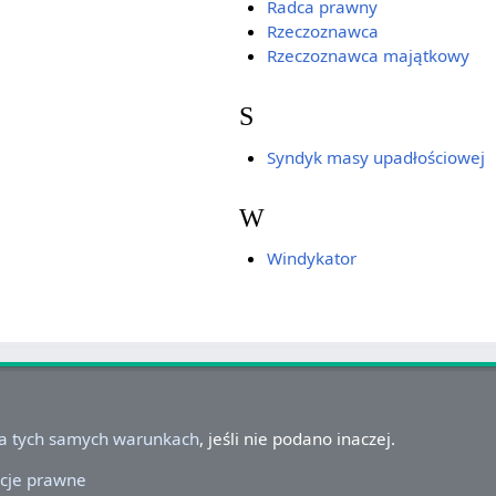
Radca prawny
Rzeczoznawca
Rzeczoznawca majątkowy
S
Syndyk masy upadłościowej
W
Windykator
na tych samych warunkach
, jeśli nie podano inaczej.
cje prawne