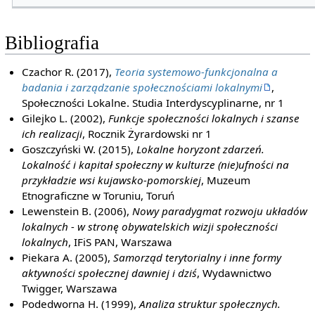
Bibliografia
Czachor R. (2017),
Teoria systemowo-funkcjonalna a
badania i zarządzanie społecznościami lokalnymi
,
Społeczności Lokalne. Studia Interdyscyplinarne, nr 1
Gilejko L. (2002),
Funkcje społeczności lokalnych i szanse
ich realizacji
, Rocznik Żyrardowski nr 1
Goszczyński W. (2015),
Lokalne horyzont zdarzeń.
Lokalność i kapitał społeczny w kulturze (nie)ufności na
przykładzie wsi kujawsko-pomorskiej
, Muzeum
Etnograficzne w Toruniu, Toruń
Lewenstein B. (2006),
Nowy paradygmat rozwoju układów
lokalnych - w stronę obywatelskich wizji społeczności
lokalnych
, IFiS PAN, Warszawa
Piekara A. (2005),
Samorząd terytorialny i inne formy
aktywności społecznej dawniej i dziś
, Wydawnictwo
Twigger, Warszawa
Podedworna H. (1999),
Analiza struktur społecznych.