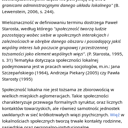
granicami administracyjnymi danego układu lokalnego"
(B.
Lewenstein, 2006, s. 244).
Wieloznaczność w definiowaniu terminu dostrzega Paweł
Starosta, według którego
"społeczność tworzą ludzie
pozostający wobec siebie w społecznych interakcjach i
zależnościach w obrębie danego obszaru i posiadający jakiś
wspólny interes lub poczucie grupowej i przestrzennej
tożsamości jako element wspólnych więzi"
. (P. Starosta, 1995,
s. 31) Tematyka dotycząca społeczności lokalnej
podejmowana jest w pracach wielu socjologów, m.in.: Jana
Szczepańskiego (1964), Andrzeja Piekary (2005) czy Pawła
Starosty (1995)
Społeczność lokalna nie jest tożsama ze zbiorowością w
wielkich miejskich aglomeracjach. Takie społeczności
charakteryzuje przewaga formalnych syruktur, oraz licznych
kontaktów towarzyskich, ale również samotnośc jednostek
uwikłanych w sieć krótkotrwałych więzi psychicznych.
Więź
w
lokalnościach społecznych tworzą trwałe kontakty rodzinne,
sąsiedzkie oraz personalno-instytucjonalne.