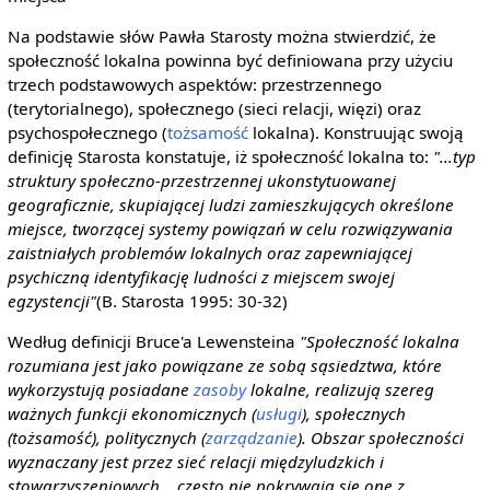
Na podstawie słów Pawła Starosty można stwierdzić, że
społeczność lokalna powinna być definiowana przy użyciu
trzech podstawowych aspektów: przestrzennego
(terytorialnego), społecznego (sieci relacji, więzi) oraz
psychospołecznego (
tożsamość
lokalna). Konstruując swoją
definicję Starosta konstatuje, iż społeczność lokalna to:
"...typ
struktury społeczno-przestrzennej ukonstytuowanej
geograficznie, skupiającej ludzi zamieszkujących określone
miejsce, tworzącej systemy powiązań w celu rozwiązywania
zaistniałych problemów lokalnych oraz zapewniającej
psychiczną identyfikację ludności z miejscem swojej
egzystencji"
(B. Starosta 1995: 30-32)
Według definicji Bruce'a Lewensteina
"Społeczność lokalna
rozumiana jest jako powiązane ze sobą sąsiedztwa, które
wykorzystują posiadane
zasoby
lokalne, realizują szereg
ważnych funkcji ekonomicznych (
usługi
), społecznych
(tożsamość), politycznych (
zarządzanie
). Obszar społeczności
wyznaczany jest przez sieć relacji międzyludzkich i
stowarzyszeniowych… często nie pokrywają się one z