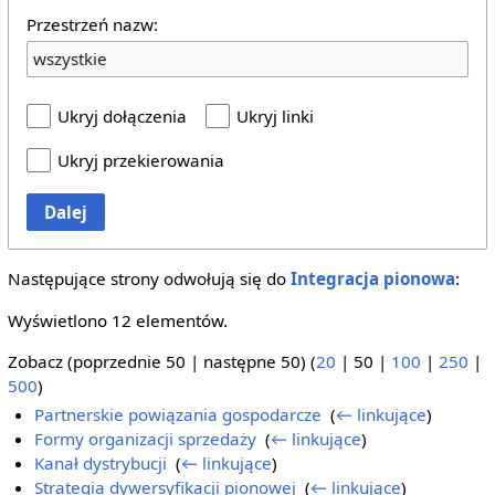
Przestrzeń nazw:
wszystkie
Ukryj dołączenia
Ukryj linki
Ukryj przekierowania
Dalej
Następujące strony odwołują się do
Integracja pionowa
:
Wyświetlono 12 elementów.
Zobacz (
poprzednie 50
|
następne 50
) (
20
|
50
|
100
|
250
|
500
)
Partnerskie powiązania gospodarcze
‎
(
← linkujące
)
Formy organizacji sprzedaży
‎
(
← linkujące
)
Kanał dystrybucji
‎
(
← linkujące
)
Strategia dywersyfikacji pionowej
‎
(
← linkujące
)