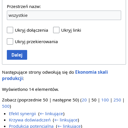
Przestrzeń nazw:
wszystkie
Ukryj dołączenia
Ukryj linki
Ukryj przekierowania
Dalej
Następujące strony odwołują się do
Ekonomia skali
produkcji
:
Wyświetlono 14 elementów.
Zobacz (
poprzednie 50
|
następne 50
) (
20
|
50
|
100
|
250
|
500
)
Efekt synergii
‎
(
← linkujące
)
Krzywa doświadczeń
‎
(
← linkujące
)
Produkcja potencjalna
‎
(
← linkujące
)