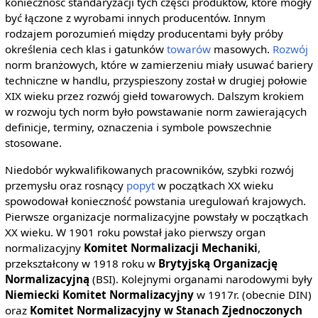
konieczność standaryzacji tych części produktów, które mogły
być łączone z wyrobami innych producentów. Innym
rodzajem porozumień między producentami były próby
określenia cech klas i gatunków
towarów
masowych.
Rozwój
norm branżowych, które w zamierzeniu miały usuwać bariery
techniczne w handlu, przyspieszony został w drugiej połowie
XIX wieku przez rozwój giełd towarowych. Dalszym krokiem
w rozwoju tych norm było powstawanie norm zawierających
definicje, terminy, oznaczenia i symbole powszechnie
stosowane.
Niedobór wykwalifikowanych pracowników, szybki rozwój
przemysłu oraz rosnący
popyt
w początkach XX wieku
spowodował konieczność powstania uregulowań krajowych.
Pierwsze organizacje normalizacyjne powstały w początkach
XX wieku. W 1901 roku powstał jako pierwszy organ
normalizacyjny
Komitet Normalizacji Mechaniki
,
przekształcony w 1918 roku w
Brytyjską Organizację
Normalizacyjną
(BSI). Kolejnymi organami narodowymi były
Niemiecki Komitet Normalizacyjny
w 1917r. (obecnie DIN)
oraz
Komitet Normalizacyjny w Stanach Zjednoczonych