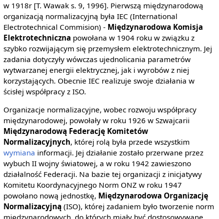
w 1918r [T. Wawak s. 9, 1996]. Pierwszą międzynarodową
organizacją normalizacyjną była IEC (International
Electrotechnical Commision) -
Międzynarodowa Komisja
Elektrotechniczna
powołana w 1904 roku w związku z
szybko rozwijającym się przemysłem elektrotechnicznym. Jej
zadania dotyczyły wówczas ujednolicania parametrów
wytwarzanej energii elektrycznej, jak i wyrobów z niej
korzystających. Obecnie IEC realizuje swoje działania w
ścisłej współpracy z ISO.
Organizacje normalizacyjne, wobec rozwoju współpracy
międzynarodowej, powołały w roku 1926 w Szwajcarii
Międzynarodową Federację Komitetów
Normalizacyjnych
, której rolą była przede wszystkim
wymiana
informacji. Jej działanie zostało przerwane przez
wybuch II wojny światowej, a w roku 1942 zawieszono
działalność Federacji. Na bazie tej organizacji z inicjatywy
Komitetu Koordynacyjnego Norm ONZ w roku 1947
powołano nową jednostkę,
Międzynarodowa Organizację
Normalizacyjną
(ISO), której zadaniem było tworzenie norm
międzynarodowych, do których miały być dostosowywane