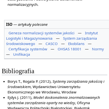
normalizacyjnych.
ISO
—
artykuły polecane
Geneza normalizacji systemów jakości
—
Instytut
Logistyki i Magazynowania
—
System zarządzania
środowiskowego
—
CASCO
—
Ekobilans
—
Certyfikacja systemów
—
OHSAS 18001
—
Normy
—
Unifikacja
Bibliografia
Borys T., Rogala P. (2012),
Systemy zarządzania jakością i
środowiskiem
, Wydawnictwo Uniwersytetu
Ekonomicznego we Wrocławiu, Wrocław
Ejdys J. (2011),
Model doskonalenia znormalizowanych
systemów zarządzania oparty na wiedzy
, Oficyna
Wydawnicza Politechniki Białostockiej, Białystok