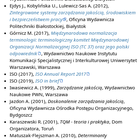
Ejdys J., Kobylińska U., Lulewicz-Sas A. (2012),
Zintegrowane systemy zarządzania jakością, środowiskiem
i bezpieczeństwem pracy
, Oficyna Wydawnicza
Politechniki Białostockiej, Białystok
Górnicz M. (2017),
Międzynarodowa normalizacja
terminologii: terminologiczny komitet Międzynarodowej
Organizacji Normalizacyjnej ISO (TC 37) oraz jego polski
odpowiednik
, Wydawnictwo Naukowe Instytutu
Komunikacji Specjalistycznej i Interkulturowej Uniwersytet
Warszawski, Warszawa
ISO (2017),
ISO Annual Report 2017
ISO (2019),
ISO in brief
Iwasiewicz A. (1999),
Zarządzanie jakością
, Wydawnictwo
Naukowe PWN, Warszawa
Jazdon A. (2001),
Doskonalenie zarządzania jakością
,
Oficyna Wydawnicza Ośrodka Postępu Organizacyjnego,
Bydgoszcz
Karaszewski R. (2001),
TQM - teoria i praktyka
, Dom
Organizatora, Toruń
Matuszak-Flejszman A. (2010),
Determinanty