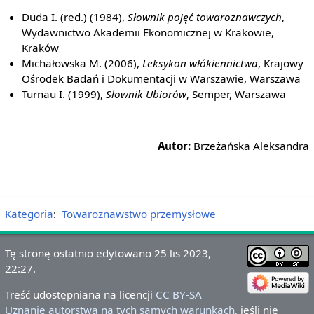
Duda I. (red.) (1984),
Słownik pojęć towaroznawczych
,
Wydawnictwo Akademii Ekonomicznej w Krakowie,
Kraków
Michałowska M. (2006),
Leksykon włókiennictwa
, Krajowy
Ośrodek Badań i Dokumentacji w Warszawie, Warszawa
Turnau I. (1999),
Słownik Ubiorów
, Semper, Warszawa
Autor:
Brzeżańska Aleksandra
Kategoria
:
Towaroznawstwo przemysłowe
Tę stronę ostatnio edytowano 25 lis 2023,
22:27.
Treść udostępniana na licencji
CC BY-SA
Uznanie autorstwa na tych samych warunkach
, jeśli nie