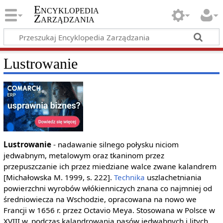
Encyklopedia
Zarządzania
Lustrowanie
Lustrowanie
- nadawanie silnego połysku niciom
jedwabnym, metalowym oraz tkaninom przez
przepuszczanie ich przez miedziane walce zwane kalandrem
[Michałowska M. 1999, s. 222].
Technika
uszlachetniania
powierzchni wyrobów włókienniczych znana co najmniej od
średniowiecza na Wschodzie, opracowana na nowo we
Francji w 1656 r. przez Octavio Meya. Stosowana w Polsce w
XVIII w. podczas kalandrowania pasów jedwabnych i litych