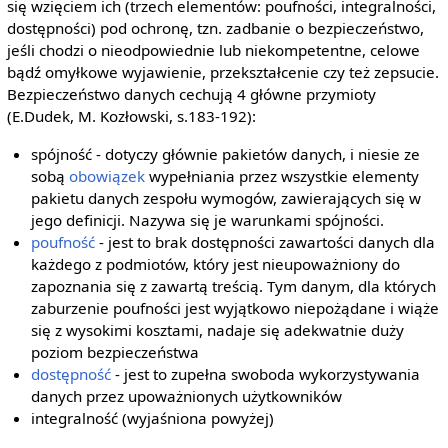
się wzięciem ich (trzech elementów: poufności, integralności,
dostępności) pod ochronę, tzn. zadbanie o bezpieczeństwo,
jeśli chodzi o nieodpowiednie lub niekompetentne, celowe
bądź omyłkowe wyjawienie, przekształcenie czy też zepsucie.
Bezpieczeństwo danych cechują 4 główne przymioty
(E.Dudek, M. Kozłowski, s.183-192):
spójność - dotyczy głównie pakietów danych, i niesie ze
sobą
obowiązek
wypełniania przez wszystkie elementy
pakietu danych zespołu wymogów, zawierających się w
jego definicji. Nazywa się je warunkami spójności.
poufność
- jest to brak dostępności zawartości danych dla
każdego z podmiotów, który jest nieupoważniony do
zapoznania się z zawartą treścią. Tym danym, dla których
zaburzenie poufności jest wyjątkowo niepożądane i wiąże
się z wysokimi kosztami, nadaje się adekwatnie duży
poziom bezpieczeństwa
dostępność
- jest to zupełna swoboda wykorzystywania
danych przez upoważnionych użytkowników
integralność (wyjaśniona powyżej)