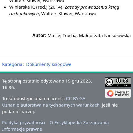
Wolters Kluwer, Warszawa
Winiarska K. (red.) (2014),
Zasady prowadzenia ksiąg
rachunkowych
, Wolters Kluwer, Warszawa
Autor:
Maciej Trocha, Małgorzata Niesułowska
Kategoria
:
Dokumenty księgowe
Tę stronę ostatnio edytowano 19 gru 2023,
16:36.
Treść udostępniana na licencji
CC BY-SA
Uznanie autorstwa na tych samych warunkach
, jeśli nie
podano inaczej.
Polityka prywatności
O Encyklopedia Zarządzania
Informacje prawne