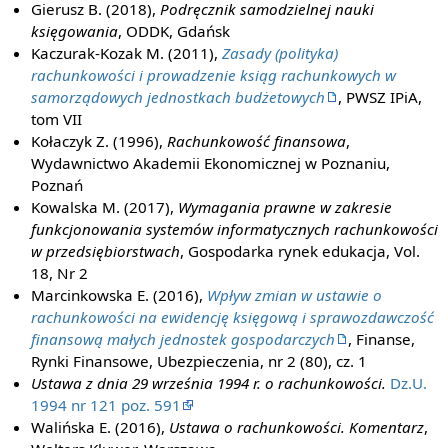
Gierusz B. (2018),
Podręcznik samodzielnej nauki
księgowania
, ODDK, Gdańsk
Kaczurak-Kozak M. (2011),
Zasady (polityka)
rachunkowości i prowadzenie ksiąg rachunkowych w
samorządowych jednostkach budżetowych
, PWSZ IPiA,
tom VII
Kołaczyk Z. (1996),
Rachunkowość finansowa
,
Wydawnictwo Akademii Ekonomicznej w Poznaniu,
Poznań
Kowalska M. (2017),
Wymagania prawne w zakresie
funkcjonowania systemów informatycznych rachunkowości
w przedsiębiorstwach
, Gospodarka rynek edukacja, Vol.
18, Nr 2
Marcinkowska E. (2016),
Wpływ zmian w ustawie o
rachunkowości na ewidencję księgową i sprawozdawczość
finansową małych jednostek gospodarczych
, Finanse,
Rynki Finansowe, Ubezpieczenia, nr 2 (80), cz. 1
Ustawa z dnia 29 września 1994 r. o rachunkowości.
Dz.U.
1994 nr 121 poz. 591
Walińska E. (2016),
Ustawa o rachunkowości. Komentarz
,