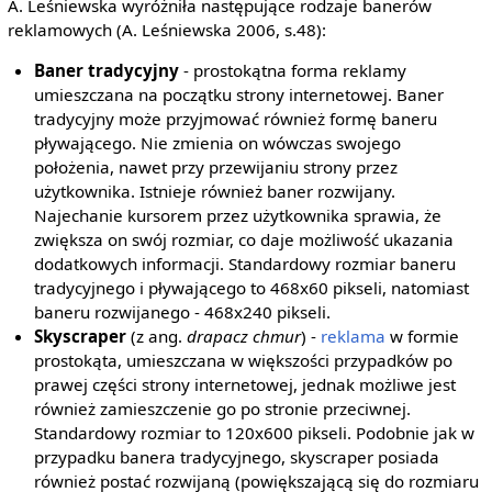
A. Leśniewska wyróżniła następujące rodzaje banerów
reklamowych (A. Leśniewska 2006, s.48):
Baner tradycyjny
- prostokątna forma reklamy
umieszczana na początku strony internetowej. Baner
tradycyjny może przyjmować również formę baneru
pływającego. Nie zmienia on wówczas swojego
położenia, nawet przy przewijaniu strony przez
użytkownika. Istnieje również baner rozwijany.
Najechanie kursorem przez użytkownika sprawia, że
zwiększa on swój rozmiar, co daje możliwość ukazania
dodatkowych informacji. Standardowy rozmiar baneru
tradycyjnego i pływającego to 468x60 pikseli, natomiast
baneru rozwijanego - 468x240 pikseli.
Skyscraper
(z ang.
drapacz chmur
) -
reklama
w formie
prostokąta, umieszczana w większości przypadków po
prawej części strony internetowej, jednak możliwe jest
również zamieszczenie go po stronie przeciwnej.
Standardowy rozmiar to 120x600 pikseli. Podobnie jak w
przypadku banera tradycyjnego, skyscraper posiada
również postać rozwijaną (powiększającą się do rozmiaru