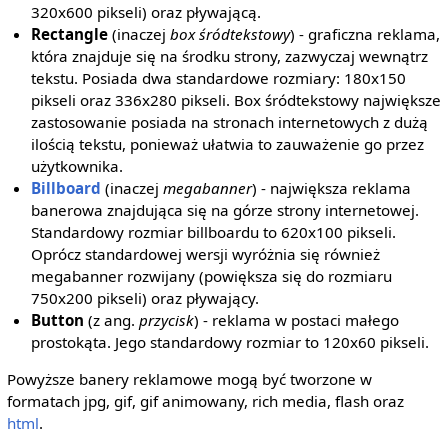
320x600 pikseli) oraz pływającą.
Rectangle
(inaczej
box śródtekstowy
) - graficzna reklama,
która znajduje się na środku strony, zazwyczaj wewnątrz
tekstu. Posiada dwa standardowe rozmiary: 180x150
pikseli oraz 336x280 pikseli. Box śródtekstowy największe
zastosowanie posiada na stronach internetowych z dużą
ilością tekstu, ponieważ ułatwia to zauważenie go przez
użytkownika.
Billboard
(inaczej
megabanner
) - największa reklama
banerowa znajdująca się na górze strony internetowej.
Standardowy rozmiar billboardu to 620x100 pikseli.
Oprócz standardowej wersji wyróżnia się również
megabanner rozwijany (powiększa się do rozmiaru
750x200 pikseli) oraz pływający.
Button
(z ang.
przycisk
) - reklama w postaci małego
prostokąta. Jego standardowy rozmiar to 120x60 pikseli.
Powyższe banery reklamowe mogą być tworzone w
formatach jpg, gif, gif animowany, rich media, flash oraz
html
.