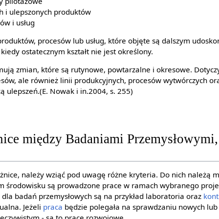
y pilotażowe
 i ulepszonych produktów
sów i usług
 produktów, procesów lub usług, które objęte są dalszym udosk
iedy ostatecznym kształt nie jest określony.
ują zmian, które są rutynowe, powtarzalne i okresowe. Dotycz
sów, ale również linii produkcyjnych, procesów wytwórczych ora
 ulepszeń.(E. Nowak i in.2004, s. 255)
ice między Badaniami Przemysłowymi,
nice, należy wziąć pod uwagę różne kryteria. Do nich należą 
kim środowisku są prowadzone prace w ramach wybranego proje
 dla badań przemysłowych są na przykład laboratoria oraz
kont
ualna. Jeżeli
praca
będzie polegała na sprawdzaniu nowych lub
eczywistym - są to prace rozwojowe.