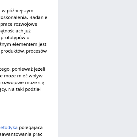
e w późniejszym
doskonalenia. Badanie
t prace rozwojowe
jętnościach już
 prototypów o
ażnym elementem jest
h produktów, procesów
cego, ponieważ jeżeli
pie może mieć wpływ
e rozwojowe może się
cy. Na taki podział
etodyka
polegająca
 zaawansowania prac