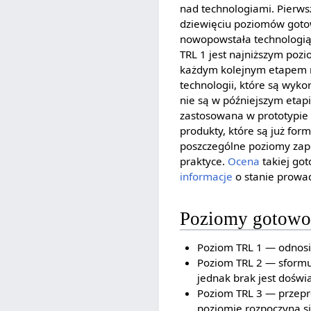
nad technologiami. Pierws
dziewięciu poziomów gotow
nowopowstała technologią.
TRL 1 jest najniższym poz
każdym kolejnym etapem r
technologii, które są wyko
nie są w późniejszym etapi
zastosowana w prototypie 
produkty, które są już fo
poszczególne poziomy zap
praktyce.
Ocena
takiej go
informacje
o stanie prowad
Poziomy gotowoś
Poziom TRL 1 — odnosi
Poziom TRL 2 — sformu
jednak brak jest doświ
Poziom TRL 3 — przepro
poziomie rozpoczyna s