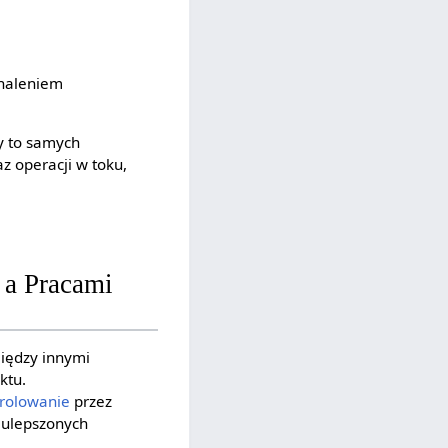
onaleniem
y to samych
z operacji w toku,
 a Pracami
między innymi
ktu.
rolowanie
przez
 ulepszonych