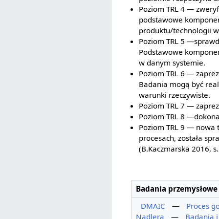
Poziom TRL 4 — zweryfi
podstawowe komponenty
produktu/technologii w
Poziom TRL 5 —sprawdzo
Podstawowe komponenty
w danym systemie.
Poziom TRL 6 — zapr
Badania mogą być real
warunki rzeczywiste.
Poziom TRL 7 — zaprez
Poziom TRL 8 —dokonan
Poziom TRL 9 — nowa te
procesach, została sp
(B.Kaczmarska 2016, s.
Badania przemysłowe
DMAIC
—
Proces g
Nadlera
—
Badania i