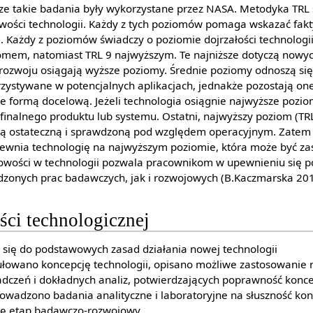
ze takie badania były wykorzystane przez NASA. Metodyka TRL s
ości technologii. Każdy z tych poziomów pomaga wskazać fakt
 Każdy z poziomów świadczy o poziomie dojrzałości technologi
iomem, natomiast TRL 9 najwyższym. Te najniższe dotyczą nowych
ozwoju osiągają wyższe poziomy. Średnie poziomy odnoszą się
rzystywane w potencjalnych aplikacjach, jednakże pozostają one
e formą docelową. Jeżeli technologia osiągnie najwyższe pozio
finalnego produktu lub systemu. Ostatni, najwyższy poziom (TRL
rmą ostateczną i sprawdzoną pod względem operacyjnym. Zatem 
ewnia technologię na najwyższym poziomie, która może być z
towości w technologii pozwala pracownikom w upewnieniu się 
zonych prac badawczych, jak i rozwojowych (B.Kaczmarska 201
ci technologicznej
 się do podstawowych zasad działania nowej technologii
łowano koncepcję technologii, opisano możliwe zastosowanie n
adczeń i dokładnych analiz, potwierdzających poprawność konce
wadzono badania analityczne i laboratoryjne na słuszność kon
ię etap badawczo-rozwojowy