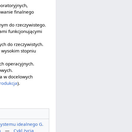
oratoryjnych,
wanie finalnego
nym do rzeczywistego.
ami funkcjonującymi
ch do rzeczywistych.
w wysokim stopniu
ch operacyjnych.
owych.
na w docelowych
rodukcja
).
systemu idealnego G.
a
—
Cykl życia