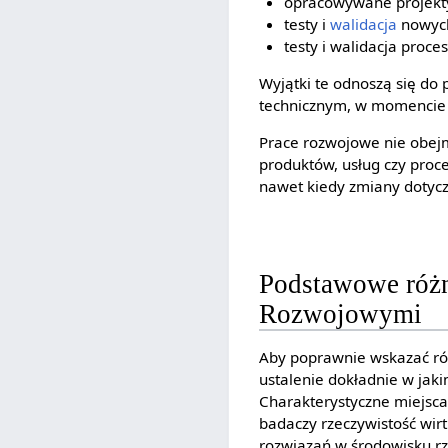
opracowywane projekt
testy i
walidacja
nowych
testy i walidacja proce
Wyjątki te odnoszą się do
technicznym, w momencie k
Prace rozwojowe nie obejm
produktów, usług czy proce
nawet kiedy zmiany dotyczą
Podstawowe różn
Rozwojowymi
Aby poprawnie wskazać róż
ustalenie dokładnie w ja
Charakterystyczne miejsca
badaczy rzeczywistość wirt
rozwiązań w środowisku rz