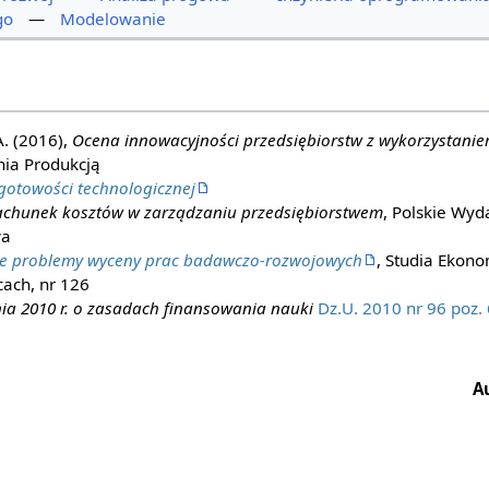
go
—
Modelowanie
A. (2016),
Ocena innowacyjności przedsiębiorstw z wykorzystanie
ia Produkcją
gotowości technologicznej
chunek kosztów w zarządzaniu przedsiębiorstwem
, Polskie Wy
wa
e problemy wyceny prac badawczo-rozwojowych
, Studia Ekon
ach, nr 126
nia 2010 r. o zasadach finansowania nauki
Dz.U. 2010 nr 96 poz.
A