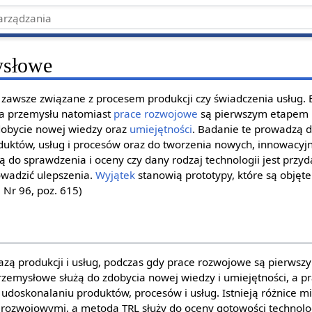
ysłowe
 zawsze związane z procesem produkcji czy świadczenia usług. 
a przemysłu natomiast
prace rozwojowe
są pierwszym etapem k
obycie nowej wiedzy oraz
umiejętności
. Badanie te prowadzą 
duktów, usług i procesów oraz do tworzenia nowych, innowacyj
 do sprawdzenia i oceny czy dany rodzaj technologii jest przyd
owadzić ulepszenia.
Wyjątek
stanowią prototypy, które są objęte
 Nr 96, poz. 615)
zą produkcji i usług, podczas gdy prace rozwojowe są pierws
przemysłowe służą do zdobycia nowej wiedzy i umiejętności, a 
i udoskonalaniu produktów, procesów i usług. Istnieją różnice 
rozwojowymi, a metoda TRL służy do oceny gotowości technolog