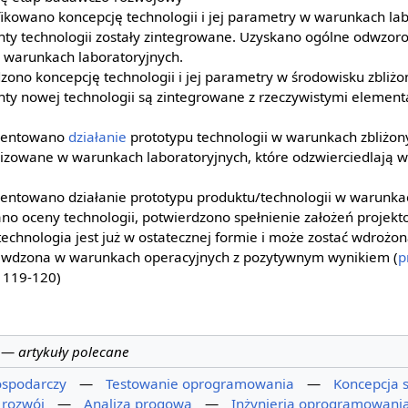
kowano koncepcję technologii i jej parametry w warunkach lab
 technologii zostały zintegrowane. Uzyskano ogólne odwzoro
 warunkach laboratoryjnych.
no koncepcję technologii i jej parametry w środowisku zbliżo
 nowej technologii są zintegrowane z rzeczywistymi element
ezentowano
działanie
prototypu technologii w warunkach zbliżony
izowane w warunkach laboratoryjnych, które odzwierciedlają 
entowano działanie prototypu produktu/technologii w warunka
o oceny technologii, potwierdzono spełnienie założeń projekt
chnologia jest już w ostatecznej formie i może zostać wdrożo
rawdzona w warunkach operacyjnych z pozytywnym wynikiem (
p
 119-120)
—
artykuły polecane
ospodarczy
—
Testowanie oprogramowania
—
Koncepcja 
 rozwój
—
Analiza progowa
—
Inżynieria oprogramowani