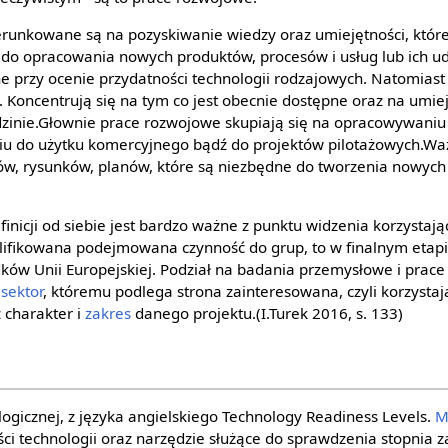
runkowane są na pozyskiwanie wiedzy oraz umiejętności, któr
do opracowania nowych produktów, procesów i usług lub ich u
tne przy ocenie przydatności technologii rodzajowych. Natomias
. Koncentrują się na tym co jest obecnie dostępne oraz na umie
dzinie.Głownie prace rozwojowe skupiają się na opracowywaniu
iu do użytku komercyjnego bądź do projektów pilotażowych.W
ów, rysunków, planów, które są niezbędne do tworzenia nowyc
inicji od siebie jest bardzo ważne z punktu widzenia korzystają
lifikowana podejmowana czynność do grup, to w finalnym eta
ków Unii Europejskiej. Podział na badania przemysłowe i prac
y
sektor
, któremu podlega strona zainteresowana, czyli korzystają
 charakter i
zakres
danego projektu.(I.Turek 2016, s. 133)
ogicznej, z języka angielskiego Technology Readiness Levels.
M
ości technologii oraz narzędzie służące do sprawdzenia stopnia