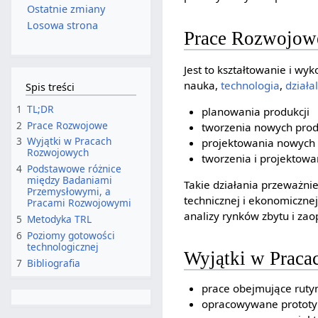
Ostatnie zmiany
Losowa strona
Prace Rozwojow
Jest to kształtowanie i wyk
nauka,
technologia
,
działa
Spis treści
1
TL;DR
planowania produkcji
2
Prace Rozwojowe
tworzenia nowych pro
3
Wyjątki w Pracach
projektowania nowych 
Rozwojowych
tworzenia i projektowa
4
Podstawowe różnice
między Badaniami
Takie działania przeważn
Przemysłowymi, a
technicznej i ekonomiczne
Pracami Rozwojowymi
analizy rynków zbytu i zaop
5
Metodyka TRL
6
Poziomy gotowości
technologicznej
Wyjątki w Prac
7
Bibliografia
prace obejmujące rutyn
opracowywane prototy