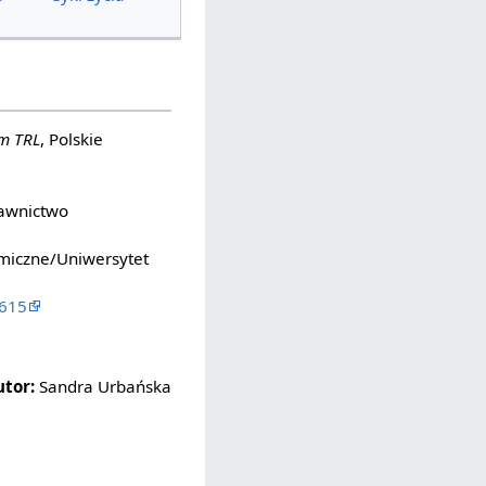
m TRL
, Polskie
dawnictwo
omiczne/Uniwersytet
 615
utor:
Sandra Urbańska