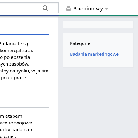
Anonimowy
Badania te są
Kategorie
omercjalizacji.
Badania marketingowe
do polepszenia
nych zasobów.
atny na rynku, w jakim
 przez prace
zym etapem
prace rozwojowe
między badaniami
icznej.