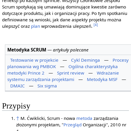
refleksji po każdym Sprincie. Wszyscy członkowie zespołu
Scrum spotykają się umawiają dominujące kwestie zarówno
dotyczące produktu, jak i organizacji pracy. Po tym spotkaniu
definiowane są wnioski, jak dane aspekty projektu można
[4]
ulepszyć oraz
plan
wprowadzenia ulepszeń.
Metodyka SCRUM
—
artykuły polecane
Testowanie w projekcie
—
Cykl Deminga
—
Procesy
planowania wg PMBOK
—
Ogólna charakterystyka
metodyki Prince 2
—
Sprint review
—
Wdrażanie
systemu zarządzania projektami
—
Metodyka MSF
—
DMAIC
—
Six sigma
Przypisy
↑
M. Ćwiklicki, Scrum - nowa
metoda
zarządzania
złożonymi projektam, "
Przegląd
Organizacji", 2010 nr
4