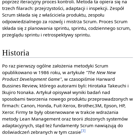
poprzez iteracyjny proces kontroli. Metoda ta opiera się na
trzech filarach: przejrzystości, adaptacji i inspekcji. Zespół
Scrum składa się z właściciela produktu, zespołu
odpowiedzialnego za rozwój i mistrza Scrum. Proces Scrum
składa się z planowania sprintu, sprintu, codziennego scrum,
przeglądu sprintu i retrospektywy sprintu.
Historia
Po raz pierwszy ogólne założenia metodyki Scrum
opublikowano w 1986 roku, w artykule
"The New New
Product Development Game"
, w czasopiśmie Harward
Bussines Review, którego autorami byli: Hirotaka Takeuchi i
Ikujiro Nonaka. Artykuł opisywał wyniki badań nad
sposobami tworzenia nowego produktu przeprowadzonych w
firmach: Canon, Honda, Fuit-Xerox, Brother,3M, Epson, HP,
Xeror. Firmy te były obserwowane w trakcie wdrażania
metody Lean Management oraz teorii złożonych systemów
adaptacyjnych, stąd też fundamenty Scrum nawiązują do
[3]
doświadczeń zebranych w tym czasie