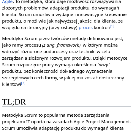
Agile
. To metodyka, która daje możliwość rozwiązywania
złożonych problemów, adaptacji produktu, do wymagań
klienta. Scrum umożliwia wydajne i innowacyjne kreowanie
produktu, o możliwie jak najwyższej jakości dla klienta, ze
[1]
względu na iteracyjny (przyrostowy)
proces
kontroli
Meotdyka Scrum przez twórców metody definiowana jest,
jako ramy procesu
(z ang. framework)
, w którym można
wdrożyć różnorone podprocesy oraz techniki w celu
zarządzania złożonym rozwojem produktu. Dzięki metodyce
Scrum rozpoczęcie pracy wymaga określenia "wizji"
produktu, bez konieczności dokładnego wyznaczenia
szczegółowych cech formy, w jakiej ma zostać dostarczony
[2]
klientowi
TL;DR
Metodyka Scrum to popularna metoda zarządzania
projektami IT oparta na zasadach Agile Project Management.
Scrum umożliwia adaptację produktu do wymagań klienta