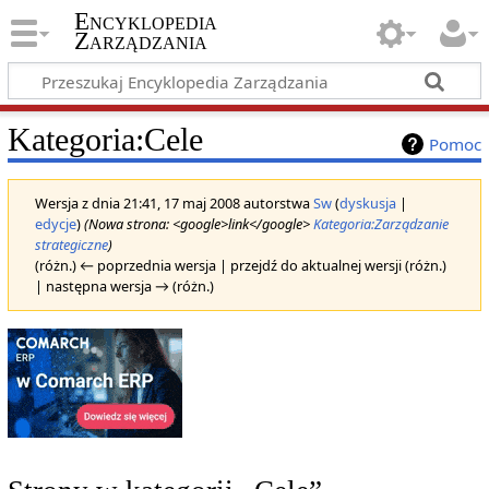
Encyklopedia
Zarządzania
Kategoria
:
Cele
Pomoc
Wersja z dnia 21:41, 17 maj 2008 autorstwa
Sw
(
dyskusja
|
edycje
)
(Nowa strona: <google>link</google>
Kategoria:Zarządzanie
strategiczne
)
(różn.) ← poprzednia wersja | przejdź do aktualnej wersji (różn.)
| następna wersja → (różn.)