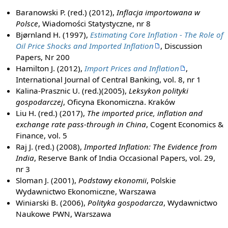
Baranowski P. (red.) (2012),
Inflacja importowana w
Polsce
, Wiadomości Statystyczne, nr 8
Bjørnland H. (1997),
Estimating Core Inflation - The Role of
Oil Price Shocks and Imported Inflation
, Discussion
Papers, Nr 200
Hamilton J. (2012),
Import Prices and Inflation
,
International Journal of Central Banking, vol. 8, nr 1
Kalina-Prasznic U. (red.)(2005),
Leksykon polityki
gospodarczej
, Oficyna Ekonomiczna. Kraków
Liu H. (red.) (2017),
The imported price, inflation and
exchange rate pass-through in China
, Cogent Economics &
Finance, vol. 5
Raj J. (red.) (2008),
Imported Inflation: The Evidence from
India
, Reserve Bank of India Occasional Papers, vol. 29,
nr 3
Sloman J. (2001),
Podstawy ekonomii
, Polskie
Wydawnictwo Ekonomiczne, Warszawa
Winiarski B. (2006),
Polityka gospodarcza
, Wydawnictwo
Naukowe PWN, Warszawa