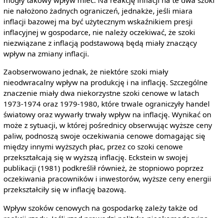
mogły takowy wpływ mieć. Na reakcję inflacji na te dwa szoki
nie nałożono żadnych ograniczeń, jednakże, jeśli miara
inflacji bazowej ma być użytecznym wskaźnikiem presji
inflacyjnej w gospodarce, nie należy oczekiwać, że szoki
niezwiązane z inflacją podstawową będą miały znaczący
wpływ na zmiany inflacji.
Zaobserwowano jednak, że niektóre szoki miały
nieodwracalny wpływ na produkcję i na inflację. Szczególne
znaczenie miały dwa niekorzystne szoki cenowe w latach
1973-1974 oraz 1979-1980, które trwale ograniczyły handel
światowy oraz wywarły trwały wpływ na inflację. Wynikać on
może z sytuacji, w której pośrednicy obserwując wyższe ceny
paliw, podnoszą swoje oczekiwania cenowe domagając się
między innymi wyższych płac, przez co szoki cenowe
przekształcają się w wyższą inflację. Eckstein w swojej
publikacji (1981) podkreślił również, że stopniowo poprzez
oczekiwania pracowników i inwestorów, wyższe ceny energii
przekształciły się w inflację bazową.
Wpływ szoków cenowych na gospodarkę zależy także od