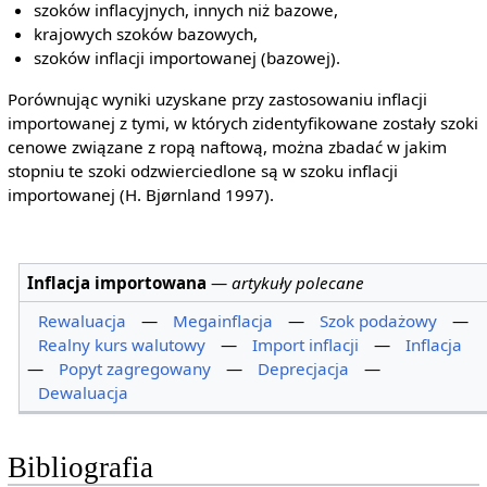
szoków inflacyjnych, innych niż bazowe,
krajowych szoków bazowych,
szoków inflacji importowanej (bazowej).
Porównując wyniki uzyskane przy zastosowaniu inflacji
importowanej z tymi, w których zidentyfikowane zostały szoki
cenowe związane z ropą naftową, można zbadać w jakim
stopniu te szoki odzwierciedlone są w szoku inflacji
importowanej (H. Bjørnland 1997).
Inflacja importowana
—
artykuły polecane
Rewaluacja
—
Megainflacja
—
Szok podażowy
—
Realny kurs walutowy
—
Import inflacji
—
Inflacja
—
Popyt zagregowany
—
Deprecjacja
—
Dewaluacja
Bibliografia