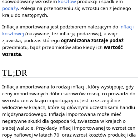
spowodowany wzrostem
kosztów
produkcji i spadkiem
podaży
. Polega na przenoszeniu się wzrostu cen z jednego
kraju do następnych.
Inflacja importowana jest podzbiorem należącym do
inflacji
kosztowej
(nazywanej też inflacją podażową), a więc
zjawiska, podczas którego
ograniczona zostaje podaż
przedmiotu, bądź przedmiotów albo kiedy ich
wartość
wzrasta
.
TL;DR
Inflacja importowana to rodzaj inflacji, który występuje, gdy
ceny importowanych dóbr i surowców rosną, co prowadzi do
wzrostu cen w kraju importującym. Jest to szczególnie
widoczne w krajach, które są głównymi uczestnikami handlu
międzynarodowego. Inflacja importowana może mieć
negatywne skutki dla gospodarki, zwłaszcza w krajach o
słabej walucie. Przykłady inflacji importowanej to wzrost cen
ropy naftowej w latach 70. oraz wzrost kosztów produkcji dla