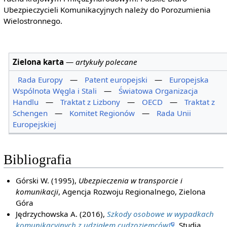
Ubezpieczycieli Komunikacyjnych należy do Porozumienia
Wielostronnego.
Zielona karta
—
artykuły polecane
Rada Europy
—
Patent europejski
—
Europejska
Wspólnota Węgla i Stali
—
Światowa Organizacja
Handlu
—
Traktat z Lizbony
—
OECD
—
Traktat z
Schengen
—
Komitet Regionów
—
Rada Unii
Europejskiej
Bibliografia
Górski W. (1995),
Ubezpieczenia w transporcie i
komunikacji
, Agencja Rozwoju Regionalnego, Zielona
Góra
Jędrzychowska A. (2016),
Szkody osobowe w wypadkach
komunikacyjnych z udziałem cudzoziemców
, Studia