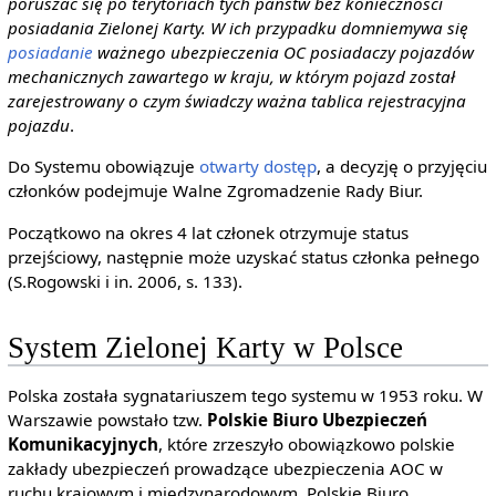
poruszać się po terytoriach tych państw bez konieczności
posiadania Zielonej Karty. W ich przypadku domniemywa się
posiadanie
ważnego ubezpieczenia OC posiadaczy pojazdów
mechanicznych zawartego w kraju, w którym pojazd został
zarejestrowany o czym świadczy ważna tablica rejestracyjna
pojazdu
.
Do Systemu obowiązuje
otwarty dostęp
, a decyzję o przyjęciu
członków podejmuje Walne Zgromadzenie Rady Biur.
Początkowo na okres 4 lat członek otrzymuje status
przejściowy, następnie może uzyskać status członka pełnego
(S.Rogowski i in. 2006, s. 133).
System Zielonej Karty w Polsce
Polska została sygnatariuszem tego systemu w 1953 roku. W
Warszawie powstało tzw.
Polskie Biuro Ubezpieczeń
Komunikacyjnych
, które zrzeszyło obowiązkowo polskie
zakłady ubezpieczeń prowadzące ubezpieczenia AOC w
ruchu krajowym i międzynarodowym. Polskie Biuro