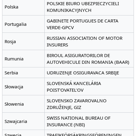
POLSKIE BIURO UBEZPIECZYCIELI
Polska
KOMUNIKACYJNYCH
GABINETE PORTUGUES DE CARTA
Portugalia
VERDE-GPCV
RUSSIAN ASSOCIATION OF MOTOR
Rosja
INSURERS
BIROUL ASIGURATORILOR DE
Rumunia
AUTOVEHICULE DIN ROMANIA (BAAR)
Serbia
UDRUZENJE OSIGURAVACA SRBIJE
SLOVENSKÁ KANCELÁRIA
Słowacja
POIST'OVATEL'OV
SLOVENSKO ZAVAROVALNO
Słowenia
ZDRUŽENJE, GIZ
SWISS NATIONAL BUREAU OF
Szwajcaria
INSURANCE (NBI)
Szwecja
TRAFIKFÖRSÄKRINGSFÖRENINGEN