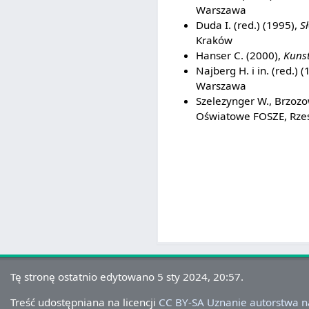
Warszawa
Duda I. (red.) (1995),
S
Kraków
Hanser C. (2000),
Kunst
Najberg H. i in. (red.) 
Warszawa
Szelezynger W., Brzozo
Oświatowe FOSZE, Rze
Tę stronę ostatnio edytowano 5 sty 2024, 20:57.
Treść udostępniana na licencji
CC BY-SA Uznanie autorstwa 