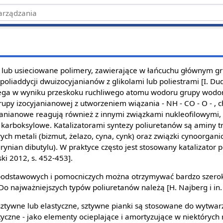
e lub usieciowane polimery, zawierające w łańcuchu głównym g
oliaddycji dwuizocyjanianów z glikolami lub poliestrami [I. Duda
biega w wyniku przeskoku ruchliwego atomu wodoru grupy wodor
rupy izocyjanianowej z utworzeniem wiązania - NH - CO - O - , 
janianowe reagują również z innymi związkami nukleofilowymi, 
sy karboksylowe. Katalizatorami syntezy poliuretanów są aminy 
tórych metali (bizmut, żelazo, cyna, cynk) oraz związki cynoorgani
urynian dibutylu). W praktyce często jest stosowany katalizato
ki 2012, s. 452-453].
odstawowych i pomocniczych można otrzymywać bardzo szerok
Do najważniejszych typów poliuretanów należą [H. Najberg i in. 
łsztywne lub elastyczne, sztywne pianki są stosowane do wytwa
tyczne - jako elementy ocieplające i amortyzujące w niektórych