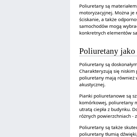
Poliuretany są materiałe
motoryzacyjnej. Można je 
ściskanie, a także odporno
samochodów mogą wybrać p
konkretnych elementów 
Poliuretany jako
Poliuretany są doskonałym
Charakteryzują się niskim
poliuretany mają również w
akustycznej.
Pianki poliuretanowe są sz
komórkowej, poliuretany m
utratą ciepła z budynku. 
różnych powierzchniach - 
Poliuretany są także skute
poliuretany tłumią dźwięk