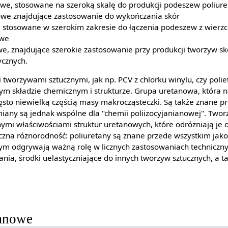
we, stosowane na szeroką skalę do produkcji podeszew poliure
owe znajdujące zastosowanie do wykończania skór
e stosowane w szerokim zakresie do łączenia podeszew z wier
owe
we, znajdujące szerokie zastosowanie przy produkcji tworzyw s
cznych.
 tworzywami sztucznymi, jak np. PCV z chlorku winylu, czy poliet
m składzie chemicznym i strukturze. Grupa uretanowa, która n
zęsto niewielką częścią masy makrocząsteczki. Są także znane 
iany są jednak wspólne dla "chemii poliizocyjanianowej". Two
nymi właściwościami struktur uretanowych, które odróżniają je
czna różnorodność: poliuretany są znane przede wszystkim jako 
m odgrywają ważną rolę w licznych zastosowaniach technicznych
ania, środki uelastyczniające do innych tworzyw sztucznych, a t
tanowe