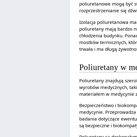
poliuretanowe mogą być st
rozprzestrzenianie się dźw
Izolacja poliuretanowa ma
poliuretany mają bardzo n
chłodzenia budynku. Ponad
mostków termicznych, któr
trwała i ma długą żywotno
Poliuretany w m
Poliuretany znajdują szer
wyrobów medycznych, takich
materiałem w medycynie z
Bezpieczeństwo i biokompa
medycynie. Przeprowadza s
badania dotyczące ewentua
są bezpieczne i biokompat
Poliuretany są doskonałym 