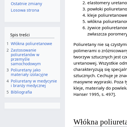
elastomery uretano
Ostatnie zmiany
powłoki poliuretan
Losowa strona
kleje poliuretanow
włókna poliuretan
żywice poliuretano
zwłaszcza poromery
Spis treści
1
Włókna poliuretanowe
Poliuretany nie są czystymi
2
Zastosowanie
polimerami o zróżnicowany
poliuretanów w
tworzyw sztucznych jest c
przemyśle
uretanowej. Wszystkie odm
samochodowym
charakteryzują się specjal
3
Poliuretany jako
materiały izolacyjne
sztucznych. Cechuje je zna
4
Poliuretany w medycynie
masywne wypraski. Poza ty
i branży medycznej
kleje, materiały do powlek
5
Bibliografia
Hanser 1995, s. 497].
Włókna poliure