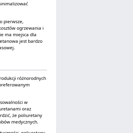
minimalizować
o pierwsze,
kosztów ogrzewania i
ie ma miejsca dla
retanowa jest bardzo
asowej.
rodukcji różnorodnych
ą preferowanym
.
osowalności w
iuretanami oraz
dzić, że poliuretany
yrobów medycznych.
tyczności, poliuretany