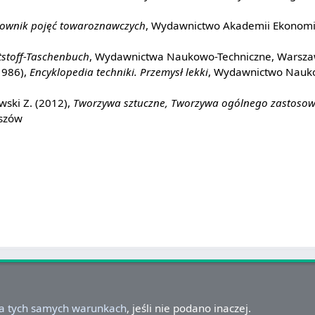
łownik pojęć towaroznawczych
, Wydawnictwo Akademii Ekonomi
stoff-Taschenbuch
, Wydawnictwa Naukowo-Techniczne, Warsz
(1986),
Encyklopedia techniki. Przemysł lekki
, Wydawnictwo Nauko
wski Z. (2012),
Tworzywa sztuczne, Tworzywa ogólnego zastoso
szów
na tych samych warunkach
, jeśli nie podano inaczej.