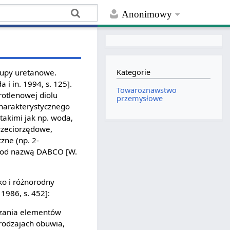
Anonimowy
rupy uretanowe.
Kategorie
 i in. 1994, s. 125].
Towaroznawstwo
otlenowej diolu
przemysłowe
charakterystycznego
takimi jak np. woda,
trzeciorzędowe,
czne (np. 2-
r pod nazwą DABCO [W.
o i różnorodny
1986, s. 452]:
rzania elementów
 rodzajach obuwia,