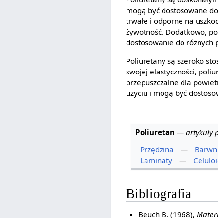
mogą być dostosowane do k
trwałe i odporne na uszko
żywotność. Dodatkowo, po
dostosowanie do różnych 
Poliuretany są szeroko st
swojej elastyczności, poli
przepuszczalne dla powietr
użyciu i mogą być dostoso
Poliuretan
—
artykuły 
Przędzina
—
Barwni
Laminaty
—
Celuloi
Bibliografia
Beuch B. (1968),
Mater