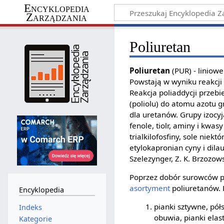
Encyklopedia
Zarządzania
Poliuretan
Poliuretan
(PUR) - liniow
Powstają w wyniku reakcji p
Reakcja poliaddycji prze
(poliolu) do atomu azotu g
dla uretanów. Grupy izocy
fenole, tiolr, aminy i kwa
trialkilofosfiny, sole niek
etylokapronian cyny i dila
Szelezynger, Z. K. Brzozows
Poprzez dobór surowców p
asortyment
poliuretanów. 
Encyklopedia
pianki sztywne, pó
Indeks
obuwia, pianki elas
Kategorie