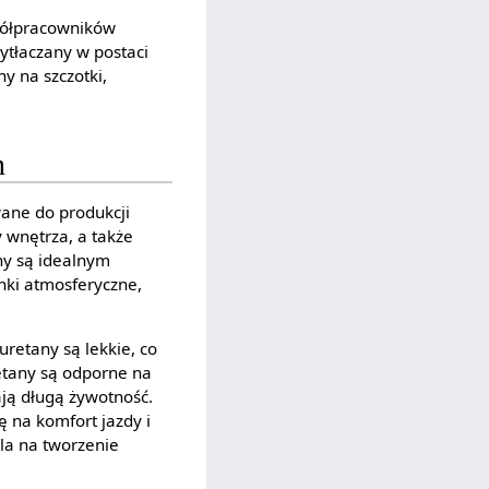
spółpracowników
ytłaczany w postaci
y na szczotki,
m
ane do produkcji
 wnętrza, a także
any są idealnym
ki atmosferyczne,
retany są lekkie, co
etany są odporne na
ją długą żywotność.
ę na komfort jazdy i
la na tworzenie