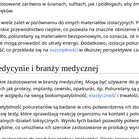
osowane zarówno w ścianach, sufitach, jak i podłogach, aby z
ięków.
 wiele zalet w porównaniu do innych materiałów izolacyjnych. P
iskie przewodnictwo cieplne, co pozwala na znaczne obniżenie 
to, poliuretany są materiałem bezspoinowym, co oznacza, że n
e mogą prowadzić do utraty energii. Dodatkowo, izolacja poliu
ść, co przekłada się na
oszczędności
w dłuższej perspektywie cz
edycynie i branży medycznej
okie zastosowanie w branży medycznej. Mogą być używane do p
 jak protezy, implanty, cewniki, opatrunki, itp. Poliuretany s
e względu na swoją biokompatybilność,
elastyczność
i trwałość
tybilność poliuretanów są badane w celu potwierdzenia ich st
ię testy, które sprawdzają reakcję organizmu na kontakt z pol
lnych działań toksycznych. Wyniki tych badań pozwoliły potwier
ybilne, co umożliwia ich szerokie zastosowanie w produkcji w
materiałem do produkcji protez i implantów. Dzięki swojej elas