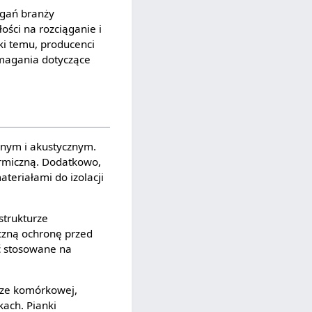
agań branży
ści na rozciąganie i
ki temu, producenci
magania dotyczące
znym i akustycznym.
ermiczną. Dodatkowo,
teriałami do izolacji
strukturze
czną ochronę przed
ć stosowane na
urze komórkowej,
kach. Pianki