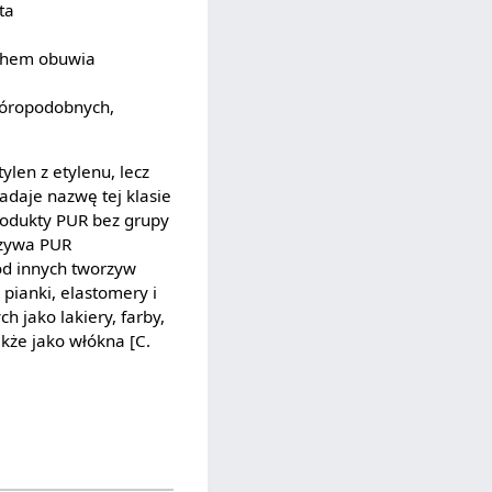
ta
zchem obuwia
kóropodobnych,
ylen z etylenu, lecz
adaje nazwę tej klasie
produkty PUR bez grupy
rzywa PUR
 od innych tworzyw
pianki, elastomery i
 jako lakiery, farby,
akże jako włókna [C.