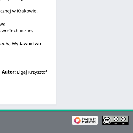
cznej w Krakowie,
awa
wo-Techniczne,
wania
, Wydawnictwo
Autor:
Ligaj Krzysztof