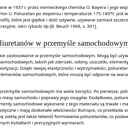
mane w 1937 r. przez niemieckiego chemika O. Bayera i jego w
on U. Poliuretan po stopieniu i temperaturze 175-180*C jest w
il), które jest giętkie i dość sztywne, używane zamiast szczecin
tracyjne, sieci rybacki itp [B. Beuch 1968, s. 301].
oliuretanów w przemyśle samochodowy
rokie zastosowanie w przemyśle samochodowym. Mogą być używ
mochodowych, takich jak zderzaki, osłony, uszczelki, elementy
rtyzacji. Dzięki swojej elastyczności i wytrzymałości, poliuret
elementów samochodowych, które muszą być odporne na warun
.
rzemyśle samochodowym ma wiele korzyści. Po pierwsze, poliu
ia masy samochodu i poprawy jego osiągów. Dodatkowo, poliur
lementy samochodowe wykonane z tego materiału są trwałe i ma
astyczne i mają doskonałe właściwości tłumiące, co przekłada si
ą zaletą jest także łatwość formowania poliuretanów, co pozwa
ych kształtach i precyzyjnych wymiarach.