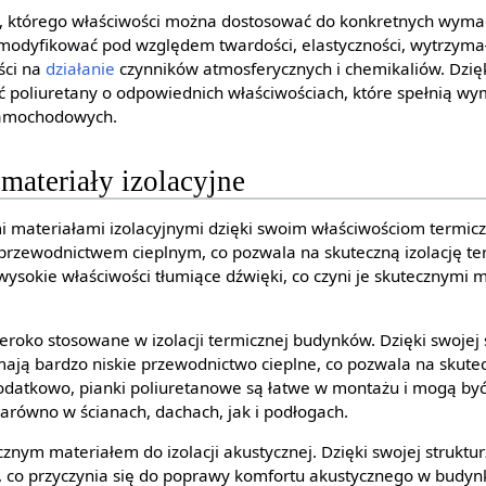
m, którego właściwości można dostosować do konkretnych wym
modyfikować pod względem twardości, elastyczności, wytrzymało
ści na
działanie
czynników atmosferycznych i chemikaliów. Dzię
oliuretany o odpowiednich właściwościach, które spełnią wy
samochodowych.
 materiały izolacyjne
i materiałami izolacyjnymi dzięki swoim właściwościom termic
 przewodnictwem cieplnym, co pozwala na skuteczną izolację t
ysokie właściwości tłumiące dźwięki, co czyni je skutecznymi ma
eroko stosowane w izolacji termicznej budynków. Dzięki swojej 
ają bardzo niskie przewodnictwo cieplne, co pozwala na skute
Dodatkowo, pianki poliuretanowe są łatwe w montażu i mogą by
zarówno w ścianach, dachach, jak i podłogach.
cznym materiałem do izolacji akustycznej. Dzięki swojej strukt
i, co przyczynia się do poprawy komfortu akustycznego w budyn