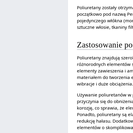
Poliuretany zostały otrzy
początkowo pod nazwą Perl
pojedynczego włókna (monof
sztuczne włosie, tkaniny fil
Zastosowanie p
Poliuretany znajdują sze
różnorodnych elementów sa
elementy zawieszenia i amo
materiałem do tworzenia 
wibracje i duże obciążenia
Używanie poliuretanów w p
przyczynia się do obniżen
korozję, co sprawia, że e
Ponadto, poliuretany są el
redukcję hałasu. Dodatkow
elementów o skomplikowan