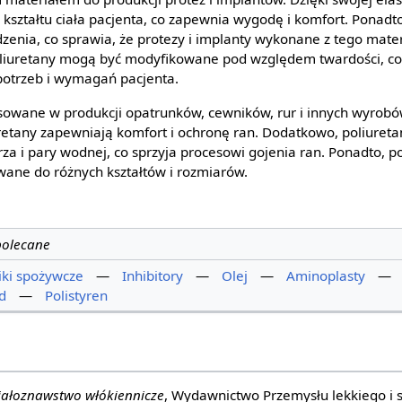
ształtu ciała pacjenta, co zapewnia wygodę i komfort. Ponadto
dzenia, co sprawia, że protezy i implanty wykonane z tego mate
liuretany mogą być modyfikowane pod względem twardości, co
potrzeb i wymagań pacjenta.
osowane w produkcji opatrunków, cewników, rur i innych wyrob
uretany zapewniają komfort i ochronę ran. Dodatkowo, poliuret
za i pary wodnej, co sprzyja procesowi gojenia ran. Ponadto, p
wane do różnych kształtów i rozmiarów.
polecane
ki spożywcze
—
Inhibitory
—
Olej
—
Aminoplasty
—
d
—
Polistyren
iałoznawstwo włókiennicze
, Wydawnictwo Przemysłu lekkiego i 