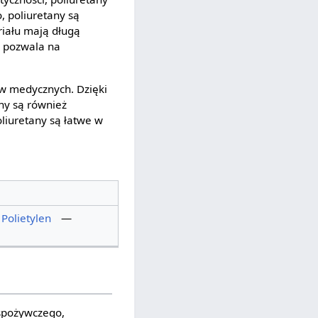
, poliuretany są
riału mają długą
 pozwala na
ów medycznych. Dzięki
any są również
oliuretany są łatwe w
Polietylen
—
spożywczego,