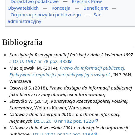
Doradztwo podatkowe
—
Rzecznik Praw
Obywatelskich
—
Koncesja
—
Beneficjent
—
Organizacje pożytku publicznego
—
Sąd
administracyjny
Bibliografia
Konstytucja Rzeczypospolitej Polskiej z dnia 2 kwietnia 1997
r.
Dz.U. 1997 nr 78 poz. 483
Maciejewski M. (2014),
Prawo do informacji publicznej.
Efektywność regulacji i perspektywy jej rozwoju
, INP PAN,
Warszawa
Osowski S. (2018),
Prawo dostępu do informacji publicznej
jako bierny i czynny obowiązek informowania
,
Skrzydło W. (2013),
Konstytucja Rzeczypospolitej Polskiej.
Komentarz
, Wolters Kluwer, Warszawa
Ustawa z dnia 5 sierpnia 2010 r. o ochronie informacji
niejawnych
Dz.U. 2010 nr 182 poz. 1228
Ustawa z dnia 6 września 2001 r. o dostępie do informacji
publicznej.
Dz.U. 2001 nr 112 poz. 1198