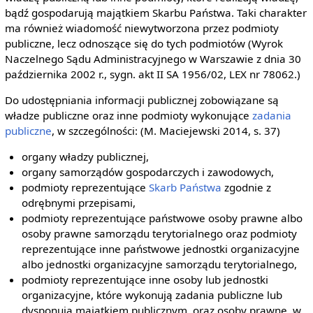
bądź gospodarują majątkiem Skarbu Państwa. Taki charakter
ma również wiadomość niewytworzona przez podmioty
publiczne, lecz odnoszące się do tych podmiotów (Wyrok
Naczelnego Sądu Administracyjnego w Warszawie z dnia 30
października 2002 r., sygn. akt II SA 1956/02, LEX nr 78062.)
Do udostępniania informacji publicznej zobowiązane są
władze publiczne oraz inne podmioty wykonujące
zadania
publiczne
, w szczególności: (M. Maciejewski 2014, s. 37)
organy władzy publicznej,
organy samorządów gospodarczych i zawodowych,
podmioty reprezentujące
Skarb Państwa
zgodnie z
odrębnymi przepisami,
podmioty reprezentujące państwowe osoby prawne albo
osoby prawne samorządu terytorialnego oraz podmioty
reprezentujące inne państwowe jednostki organizacyjne
albo jednostki organizacyjne samorządu terytorialnego,
podmioty reprezentujące inne osoby lub jednostki
organizacyjne, które wykonują zadania publiczne lub
dysponują majątkiem publicznym, oraz osoby prawne, w