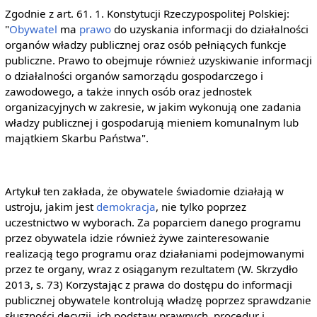
Zgodnie z art. 61. 1. Konstytucji Rzeczypospolitej Polskiej:
"
Obywatel
ma
prawo
do uzyskania informacji do działalności
organów władzy publicznej oraz osób pełniących funkcje
publiczne. Prawo to obejmuje również uzyskiwanie informacji
o działalności organów samorządu gospodarczego i
zawodowego, a także innych osób oraz jednostek
organizacyjnych w zakresie, w jakim wykonują one zadania
władzy publicznej i gospodarują mieniem komunalnym lub
majątkiem Skarbu Państwa".
Artykuł ten zakłada, że obywatele świadomie działają w
ustroju, jakim jest
demokracja
, nie tylko poprzez
uczestnictwo w wyborach. Za poparciem danego programu
przez obywatela idzie również żywe zainteresowanie
realizacją tego programu oraz działaniami podejmowanymi
przez te organy, wraz z osiąganym rezultatem (W. Skrzydło
2013, s. 73) Korzystając z prawa do dostępu do informacji
publicznej obywatele kontrolują władzę poprzez sprawdzanie
słuszności decyzji, ich podstaw prawnych, procedur i