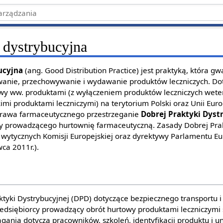
 dystrybucyjna
ucyjna
(ang. Good Distribution Practice) jest praktyką, która g
wanie, przechowywanie i wydawanie produktów leczniczych. Do
wy ww. produktami (z wyłączeniem produktów leczniczych wete
mi produktami leczniczymi) na terytorium Polski oraz Unii Euro
 Prawa farmaceutycznego przestrzeganie
Dobrej Praktyki Dyst
y prowadzącego hurtownię farmaceutyczną. Zasady Dobrej Prak
wytycznych Komisji Europejskiej oraz dyrektywy Parlamentu Eu
ca 2011r.).
tyki Dystrybucyjnej (DPD) dotyczące bezpiecznego transportu
zedsiębiorcy prowadzący obrót hurtowy produktami leczniczymi
ania dotyczą pracowników, szkoleń, identyfikacji produktu i u