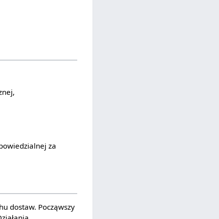
znej,
powiedzialnej za
chu dostaw. Począwszy
ziałania