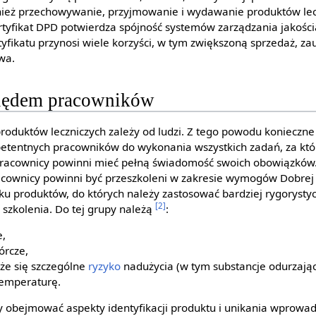
ież przechowywanie, przyjmowanie i wydawanie produktów lec
tyfikat DPD potwierdza spójność systemów zarządzania jakości
rtyfikatu przynosi wiele korzyści, w tym zwiększoną sprzedaż, zau
wa.
lędem pracowników
produktów leczniczych zależy od ludzi. Z tego powodu konieczne
petentnych pracowników do wykonania wszystkich zadań, za kt
racownicy powinni mieć pełną świadomość swoich obowiązków.
acownicy powinni być przeszkoleni w zakresie wymogów Dobrej 
ku produktów, do których należy zastosować bardziej rygorysty
[2]
 szkolenia. Do tej grupy należą
:
e,
rcze,
ąże się szczególne
ryzyko
nadużycia (w tym substancje odurzają
temperaturę.
 obejmować aspekty identyfikacji produktu i unikania wprowa