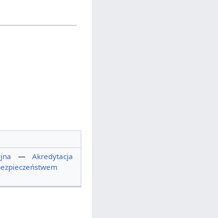
jna
—
Akredytacja
bezpieczeństwem