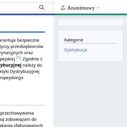
Anonimowy
warantuje bezpieczne
Kategorie
tyczy przedsiębiorców
Dystrybucja
rynaryjnych oraz
[1]
pejskiej
. Zgodnie z
rybucyjnej
należy do
tyki Dystrybucyjnej
ropejskiego
 i przechowywania
 są zobowiązani do
nikania sfałszowanych