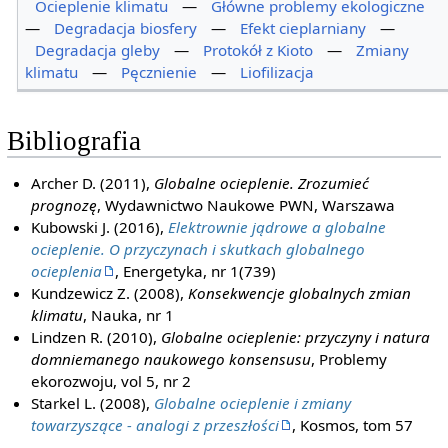
Ocieplenie klimatu
—
Główne problemy ekologiczne
—
Degradacja biosfery
—
Efekt cieplarniany
—
Degradacja gleby
—
Protokół z Kioto
—
Zmiany
klimatu
—
Pęcznienie
—
Liofilizacja
Bibliografia
Archer D. (2011),
Globalne ocieplenie. Zrozumieć
prognozę
, Wydawnictwo Naukowe PWN, Warszawa
Kubowski J. (2016),
Elektrownie jądrowe a globalne
ocieplenie. O przyczynach i skutkach globalnego
ocieplenia
, Energetyka, nr 1(739)
Kundzewicz Z. (2008),
Konsekwencje globalnych zmian
klimatu
, Nauka, nr 1
Lindzen R. (2010),
Globalne ocieplenie: przyczyny i natura
domniemanego naukowego konsensusu
, Problemy
ekorozwoju, vol 5, nr 2
Starkel L. (2008),
Globalne ocieplenie i zmiany
towarzyszące - analogi z przeszłości
, Kosmos, tom 57