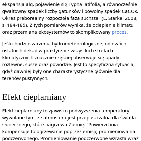
ekspansja alg, pojawienie się Typha latifolia, a równocześnie
gwałtowny spadek liczby gatunków i powolny spadek CaCO
.
3
Okres preborealny rozpoczęła faza suchsza" (L. Starkel 2008,
s. 184-185). Z tych pomiarów wynika, że ocieplenie klimatu
oraz przemiana ekosystemów to skomplikowany
proces
.
Jeśli chodzi o zarzenia hydrometeorologiczne, od dwóch
ostatnich dekad w praktycznie wszystkich strefach
klimatycznych znacznie częściej obserwuje się opady
rozlewne, susze oraz powodzie. Jest to specyficzna sytuacja,
gdyż dawniej były one charakterystyczne głównie dla
terenów pustynnych.
Efekt cieplarniany
Efekt cieplarniany to zjawisko podwyższenia temperatury
wywołane tym, że atmosfera jest przepuszczalna dla światła
słonecznego, które nagrzewa Ziemię. "Powierzchnia
kompensuje to ogrzewanie poprzez emisję promieniowania
podczerwonego. Promieniowanie podczerwone wzrasta wraz