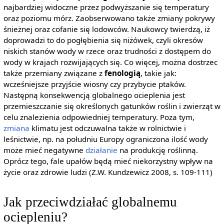
najbardziej widoczne przez podwyższanie się temperatury
oraz poziomu mórz. Zaobserwowano także zmiany pokrywy
śnieżnej oraz cofanie się lodowców. Naukowcy twierdzą, iż
doprowadzi to do pogłębienia się niżówek, czyli okresów
niskich stanów wody w rzece oraz trudności z dostępem do
wody w krajach rozwijających się. Co więcej, można dostrzec
także przemiany związane z
fenologią
, takie jak:
wcześniejsze przyjście wiosny czy przybycie ptaków.
Następną konsekwencją globalnego ocieplenia jest
przemieszczanie się określonych gatunków roślin i zwierząt w
celu znalezienia odpowiedniej temperatury. Poza tym,
zmiana
klimatu jest odczuwalna także w rolnictwie i
leśnictwie, np. na południu Europy ograniczona ilość wody
może mieć negatywne
działanie
na produkcję roślinną.
Oprócz tego, fale upałów będą mieć niekorzystny wpływ na
życie oraz zdrowie ludzi (Z.W. Kundzewicz 2008, s. 109-111)
Jak przeciwdziałać globalnemu
ociepleniu?