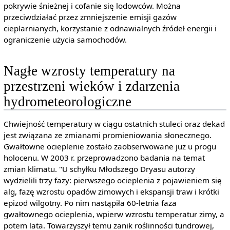
pokrywie śnieżnej i cofanie się lodowców. Można
przeciwdziałać przez zmniejszenie emisji gazów
cieplarnianych, korzystanie z odnawialnych źródeł energii i
ograniczenie użycia samochodów.
Nagłe wzrosty temperatury na
przestrzeni wieków i zdarzenia
hydrometeorologiczne
Chwiejność temperatury w ciągu ostatnich stuleci oraz dekad
jest związana ze zmianami promieniowania słonecznego.
Gwałtowne ocieplenie zostało zaobserwowane już u progu
holocenu. W 2003 r. przeprowadzono badania na temat
zmian klimatu. "U schyłku Młodszego Dryasu autorzy
wydzielili trzy fazy: pierwszego ocieplenia z pojawieniem się
alg, fazę wzrostu opadów zimowych i ekspansji traw i krótki
epizod wilgotny. Po nim nastąpiła 60-letnia faza
gwałtownego ocieplenia, wpierw wzrostu temperatur zimy, a
potem lata. Towarzyszył temu zanik roślinności tundrowej,