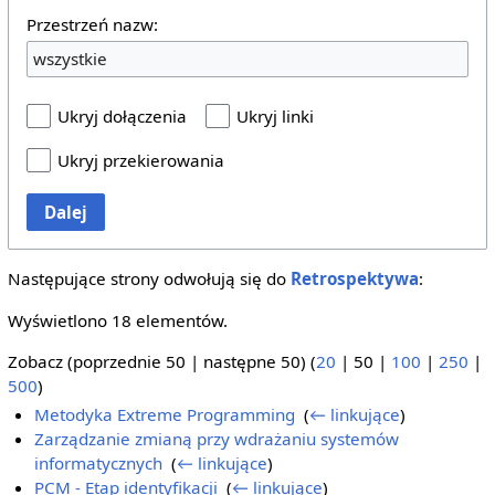
Przestrzeń nazw:
wszystkie
Ukryj dołączenia
Ukryj linki
Ukryj przekierowania
Dalej
Następujące strony odwołują się do
Retrospektywa
:
Wyświetlono 18 elementów.
Zobacz (
poprzednie 50
|
następne 50
) (
20
|
50
|
100
|
250
|
500
)
Metodyka Extreme Programming
‎
(
← linkujące
)
Zarządzanie zmianą przy wdrażaniu systemów
informatycznych
‎
(
← linkujące
)
PCM - Etap identyfikacji
‎
(
← linkujące
)