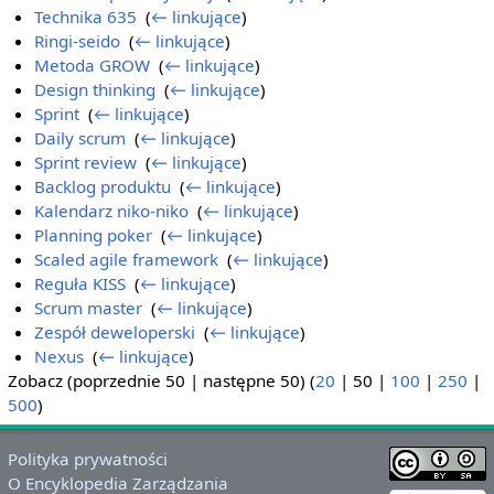
Technika 635
‎
(
← linkujące
)
Ringi-seido
‎
(
← linkujące
)
Metoda GROW
‎
(
← linkujące
)
Design thinking
‎
(
← linkujące
)
Sprint
‎
(
← linkujące
)
Daily scrum
‎
(
← linkujące
)
Sprint review
‎
(
← linkujące
)
Backlog produktu
‎
(
← linkujące
)
Kalendarz niko-niko
‎
(
← linkujące
)
Planning poker
‎
(
← linkujące
)
Scaled agile framework
‎
(
← linkujące
)
Reguła KISS
‎
(
← linkujące
)
Scrum master
‎
(
← linkujące
)
Zespół deweloperski
‎
(
← linkujące
)
Nexus
‎
(
← linkujące
)
Zobacz (
poprzednie 50
|
następne 50
) (
20
|
50
|
100
|
250
|
500
)
Polityka prywatności
O Encyklopedia Zarządzania