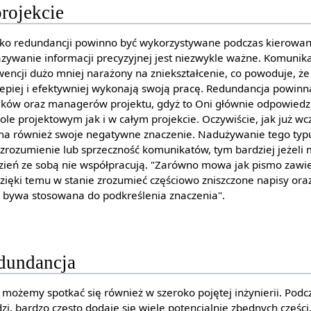
rojekcie
ko redundancji powinno być wykorzystywane podczas kierowa
zywanie informacji precyzyjnej jest niezwykle ważne. Komunik
encji dużo mniej narażony na zniekształcenie, co powoduje, że
lepiej i efektywniej wykonają swoją pracę. Redundancja powin
ków oraz managerów projektu, gdyż to Oni głównie odpowiedzi
ole projektowym jak i w całym projekcie. Oczywiście, jak już wc
ma również swoje negatywne znaczenie. Nadużywanie tego typ
rozumienie lub sprzeczność komunikatów, tym bardziej jeżeli 
dzień ze sobą nie współpracują. "Zarówno mowa jak pismo zaw
 dzięki temu w stanie zrozumieć częściowo zniszczone napisy o
bywa stosowana do podkreślenia znaczenia".
edundancja
 możemy spotkać się również w szeroko pojętej inżynierii. Po
zi, bardzo często dodaje się wiele potencjalnie zbędnych części