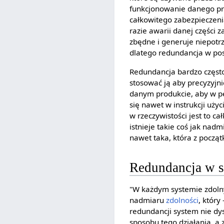
funkcjonowanie danego prod
całkowitego zabezpieczeni
razie awarii danej części 
zbędne i generuje niepot
dlatego redundancja w po
Redundancja bardzo często
stosować ją aby precyzyjni
danym produkcie, aby w pe
się nawet w instrukcji uży
w rzeczywistości jest to c
istnieje takie coś jak nad
nawet taka, która z począ
Redundancja w s
"W każdym systemie zdoln
nadmiaru
zdolności
, któr
redundancji system nie dy
sposobu tego działania, 