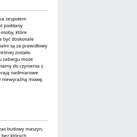
nia zespołem
at poddany
 osoby, które
na być doskonale
alni są za prawidłowy
ześniej zostało
u zabiegu może
mamy do czynienia z
ierają nadmiarowe
raz niewyraźną mowę.
dczas budowy maszyn,
, bez których