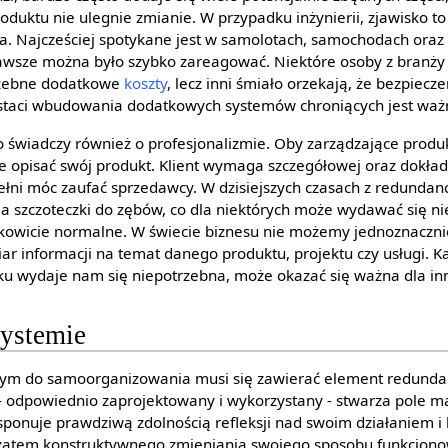
uktu nie ulegnie zmianie. W przypadku inżynierii, zjawisko to 
a. Najcześciej spotykane jest w samolotach, samochodach oraz 
zawsze można było szybko zareagować. Niektóre osoby z branży t
rzebne dodatkowe
koszty
, lecz inni śmiało orzekają, że bezpiecz
staci wbudowania dodatkowych systemów chroniących jest waż
 świadczy również o profesjonalizmie. Oby zarządzające prod
e opisać swój produkt. Klient wymaga szczegółowej oraz dokład
łni móc zaufać sprzedawcy. W dzisiejszych czasach z redunda
cia szczoteczki do zębów, co dla niektórych może wydawać się n
ałkowicie normalne. W świecie biznesu nie możemy jednoznacznie
miar informacji na temat danego produktu, projektu czy usługi. K
tku wydaje nam się niepotrzebna, może okazać się ważna dla in
ystemie
ym do samoorganizowania musi się zawierać element redundan
y - odpowiednio zaprojektowany i wykorzystany - stwarza pole m
sponuje prawdziwą zdolnością refleksji nad swoim działaniem 
a zatem konstruktywnego zmieniania swojego sposobu funkcjon