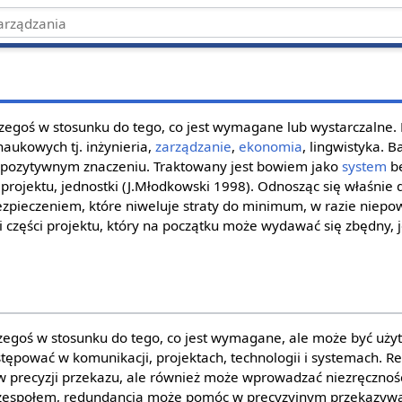
zegoś w stosunku do tego, co jest wymagane lub wystarczalne.
naukowych tj. inżynieria,
zarządzanie
,
ekonomia
, lingwistyka. 
w pozytywnym znaczeniu. Traktowany jest bowiem jako
system
be
 projektu, jednostki (J.Młodkowski 1998). Odnosząc się właśnie 
zpieczeniem, które niweluje straty do minimum, w razie niepow
i części projektu, który na początku może wydawać się zbędny, 
egoś w stosunku do tego, co jest wymagane, ale może być uży
ępować w komunikacji, projektach, technologii i systemach. 
precyzji przekazu, ale również może wprowadzać niezręcznośc
 zespołem, redundancja może pomóc w precyzyjnym przekazywa