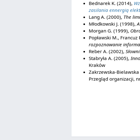
Bednarek K. (2014),
Wz
zasilania ennergią elek
Lang A. (2000),
The lim
Młodkowski J. (1998),
A
Morgan G. (1999),
Obra
Popławski M., Francuz 
rozpoznawanie informac
Reber A. (2002),
Słowni
Stabryła A. (2005),
Inno
Kraków
Zakrzewska-Bielawska 
Przegląd organizacji, n