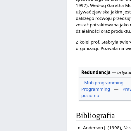
1997). Według Garetha Mo
używać zjawiska jakim jes
dalszego rozwoju przedsię
zostać potraktowana jako 
działalności oraz produktu,
Z kolei prof. Stabryła twi
organizacji. Pozwala na w
Redundancja
—
artyku
Mob programming
Programming
—
Pra
poziomu
Bibliografia
Anderson J. (1998),
Ucz