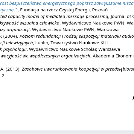
rost bezpieczeństwa energetycznego poprzez zawiększanie niez
tryczną
, Fundacja na rzecz Czystej Energii, Poznań
ited capacity model of mediated message processing
, Journal o
ktywność wizualna człowieka
, Wydawnictwo Naukowe PWN, Wa
zy organizacji
, Wydawnictwo Naukowe PWN, Warszawa
P. (2004),
Poziom redundancji i rodzaj ekspozycji materiału audi
ji telewizyjnych
, Lublin, Towarzystwo Naukowe KUL
k psychologii
, Wydawnictwo Naukowe Scholar, Warszawa
wacyjność we współczesnych organizacjach
, Akademia Ekonomi
A. (2013),
Zasobowe uwarunkowania koopetycji w przedsiębiors
r 2