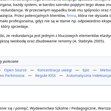
rgana, każdy system, w bardzo szeroko pojętym tego słowa zn
t redundancja. W przeciwnym wypadku brak mu spójności oraz 
wzięcia. Przez potencjalnych klientów,
firma
, która nie słyszała
mało profesjonalna, gdyż nie są w stanie np. odpowiednio eksp
 który sprzedaje.
erdzi, że redundancja jest jednym z kluczowych elementów elasty
iększą swobodę oraz zbudowanie renomy (A. Stabryła 2005).
ły polecane
—
Open Source
—
Koncentracja uwagi
—
Epic
—
Metod
wo Parkinsona
—
Reguła KISS
—
Automatyczna indeksacja
enie się i pamięć
, Wydawnictwa Szkolne i Pedagogiczne, Warsz