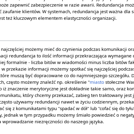
może zapewnić zabezpieczenie w razie awarii. Redundancja moż
ć zaufanie klientów. W systemach, redundancja jest ważna dla s
est też kluczowym elementem elastyczności organizacji.
 najczęściej możemy mieć do czynienia podczas komunikacji o
rmacji redundancja to ilość informacji przekraczająca wymagane
 formalnie - liczba bitów w wiadomości minus liczba bitów fakt
 w przekazie informacji możemy spotkać się najczęściej podcz
 które muszą być dopracowane co do najmniejszego szczegółu. D
, często możemy znaleźć np. określenie "
miasto
stołeczne Wa
ż znaczenie merytoryczne jest dokładnie takie samo, oraz ko
omunikatu, który chcemy przekazać, zabieg ten traktowany jest 
 często używamy redundancji nawet w życiu codziennym, przeka
 się z komunikatami typu "spadać w dół" lub "cofać się do tyłu
y, jednak w tym przypadku możemy śmiało powiedzieć o nega
a wprowadzanie niezręczności do naszego języka.