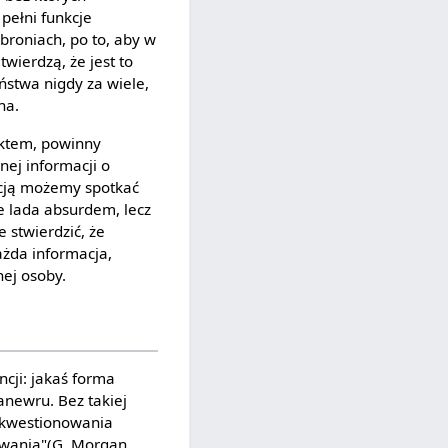
pełni funkcje
broniach, po to, aby w
wierdzą, że jest to
eństwa nigdy za wiele,
na.
uktem, powinny
nej informacji o
ncją możemy spotkać
ie lada absurdem, lecz
 stwierdzić, że
ażda informacja,
nej osoby.
cji: jakaś forma
anewru. Bez takiej
i kwestionowania
owania"(G. Morgan