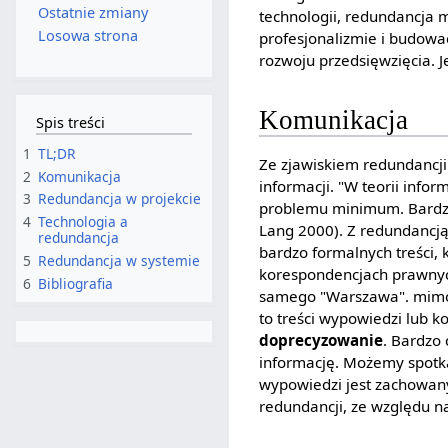
Ostatnie zmiany
technologii, redundancja 
Losowa strona
profesjonalizmie i budowa
rozwoju przedsięwzięcia. J
Komunikacja
Spis treści
1
TL;DR
Ze zjawiskiem redundancji
2
Komunikacja
informacji. "W teorii info
3
Redundancja w projekcie
problemu minimum. Bardziej
4
Technologia a
Lang 2000). Z redundancją
redundancja
bardzo formalnych treści,
5
Redundancja w systemie
korespondencjach prawnych
6
Bibliografia
samego "Warszawa". mimo i
to treści wypowiedzi lub k
doprecyzowanie
. Bardzo
informację. Możemy spotkać
wypowiedzi jest zachowan
redundancji, ze względu n