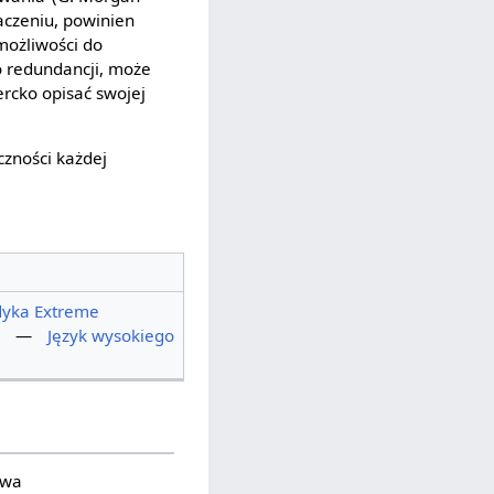
aczeniu, powinien
możliwości do
 o redundancji, może
ercko opisać swojej
czności każdej
yka Extreme
—
Język wysokiego
awa