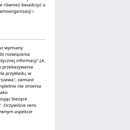
e również świadczyć o
amoorganizacji i
raz wymiany
 do rozwiązania
ycznej informacji".(A.
as przekazywania
la przykładu, w
rszawa", zamiast
mpletnie nie zmienia
jako
zując bieżące
". Oczywiście sens
tywnym aspekcie