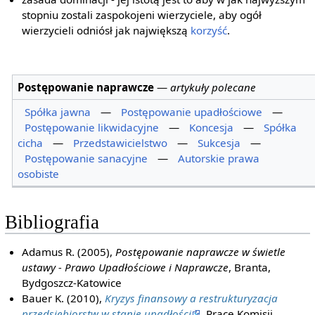
stopniu zostali zaspokojeni wierzyciele, aby ogół
wierzycieli odniósł jak największą
korzyść
.
Postępowanie naprawcze
—
artykuły polecane
Spółka jawna
—
Postępowanie upadłościowe
—
Postępowanie likwidacyjne
—
Koncesja
—
Spółka
cicha
—
Przedstawicielstwo
—
Sukcesja
—
Postępowanie sanacyjne
—
Autorskie prawa
osobiste
Bibliografia
Adamus R. (2005),
Postępowanie naprawcze w świetle
ustawy - Prawo Upadłościowe i Naprawcze
, Branta,
Bydgoszcz-Katowice
Bauer K. (2010),
Kryzys finansowy a restrukturyzacja
przedsiębiorstw w stanie upadłości
, Prace Komisji