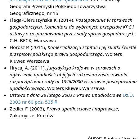
Geografii Przemysłu Polskiego Towarzystwa
Geograficznego, nr 15
Flaga-Gieruszyńska K. (2014),
Postępowanie w sprawach
gospodarczych. Komentarz do wybranych przepisów KPC i
ustawy o rozpoznawaniu przez sądy spraw gospodarczych
,
C.H. BECK, Warszawa
Horosz P. (2011),
Komercjalizacja szpitali i jej skutki świetle
przepisów polskiego prawa gospodarczego
, Wolters
Kluwer, Warszawa
Hrycaj A. (2011),
Jurysdykcja krajowa w sprawach o
ogłoszenie upadłości: objętych zakresem zastosowania
rozporządzenia rady nr 1346/2000 w sprawie postępowania
upadłościowego
, Wolters Kluwer, Warszawa
Ustawa z dnia 28 lutego 2003 r. Prawo upadłościowe
Dz.U.
2003 nr 60 poz. 535
Zedler F. (2003),
Prawo upadłościowe i naprawcze
,
Zakamycze, Kraków
Autor:
Paulina Nowak