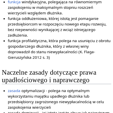
funkcja
windykacyjna, polegająca na równomiernym
zaspokojeniu w maksymalnym stopniu roszczeń
wierzycieli względem dłużnika.
funkcja oddłużeniowa, której istotą jest pomaganie
przedsiębiorcom w rozpoczęciu nowego etapu rozwoju,
bez niepewności wynikającej z wciąż istniejącego
zadłużenia.
funkcja profilaktyczna, która polega na usunięciu z obrotu
gospodarczego dłużnika, który z własnej winy
doprowadził do stanu niewypłacalności (K. Flaga-
Gieruszyńska 2012 s. 3)
Naczelne zasady dotyczące prawa
upadłościowego i naprawczego
zasada
optymalizacji - polega na optymalnym
wykorzystaniu majątku upadłego dłużnika lub
przedsiębiorcy zagrożonego niewypłacalnością w celu
zaspokojenia wierzycieli
zasada dominacji - jej istotą jest to aby w jak najwyższym