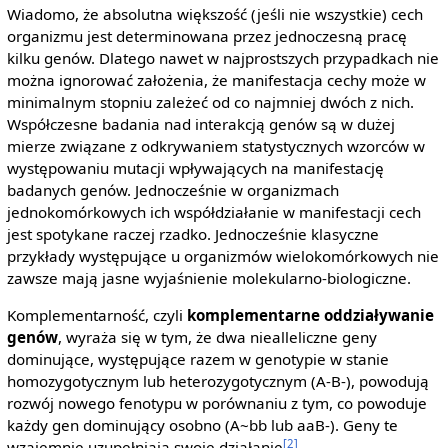
Wiadomo, że absolutna większość (jeśli nie wszystkie) cech
organizmu jest determinowana przez jednoczesną pracę
kilku genów. Dlatego nawet w najprostszych przypadkach nie
można ignorować założenia, że manifestacja cechy może w
minimalnym stopniu zależeć od co najmniej dwóch z nich.
Współczesne badania nad interakcją genów są w dużej
mierze związane z odkrywaniem statystycznych wzorców w
występowaniu mutacji wpływających na manifestację
badanych genów. Jednocześnie w organizmach
jednokomórkowych ich współdziałanie w manifestacji cech
jest spotykane raczej rzadko. Jednocześnie klasyczne
przykłady występujące u organizmów wielokomórkowych nie
zawsze mają jasne wyjaśnienie molekularno-biologiczne.
Komplementarność, czyli
komplementarne oddziaływanie
genów
, wyraża się w tym, że dwa niealleliczne geny
dominujące, występujące razem w genotypie w stanie
homozygotycznym lub heterozygotycznym (A-B-), powodują
rozwój nowego fenotypu w porównaniu z tym, co powoduje
każdy gen dominujący osobno (A~bb lub aaB-). Geny te
[2]
wzajemnie uzupełniają swoje działanie
.