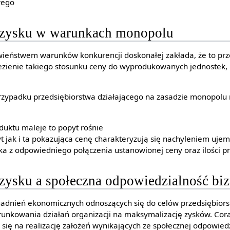
wego
 zysku w warunkach monopolu
ciwieństwem warunków konkurencji doskonałej zakłada, że to prz
lezienie takiego stosunku ceny do wyprodukowanych jednostek,
rzypadku przedsiębiorstwa działającego na zasadzie monopolu
uktu maleje to popyt rośnie
yt jak i ta pokazująca cenę charakteryzują się nachyleniem uj
 z odpowiedniego połączenia ustanowionej ceny oraz ilości pr
zysku a społeczna odpowiedzialność bi
zagadnień ekonomicznych odnoszących się do celów przedsiębio
unkowania działań organizacji na maksymalizację zysków. Cora
się na realizację założeń wynikających ze społecznej odpowiedz