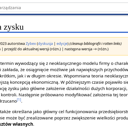
a zysku
 2023 autorstwa
Zybex
(
dyskusja
|
edycje
)
(cleanup bibliografii i rotten links)
 | przejdź do aktualnej wersji (różn.) | następna wersja → (różn.)
 termin wywodzący się z neoklasycznego modelu firmy o chara
i zakłada, że osiągnięcie możliwie jak największych przychodów 
krótkim, jak i w długim okresie. Wspomniana teoria neoklasyc
jszą koncepcją ekonomiczną. W późniejszym czasie pojawiło si
ję zysku jako główne założenie działalności dużych korporacji,
i kontroli. Następnie próbowano modyfikować założenia tej teori
[1]
odrzucano
.
 także określana jako główny cel funkcjonowania przedsiębiors
nie może być zrealizowane poprzez zwiększenie wielkości produk
sztów własnych
.