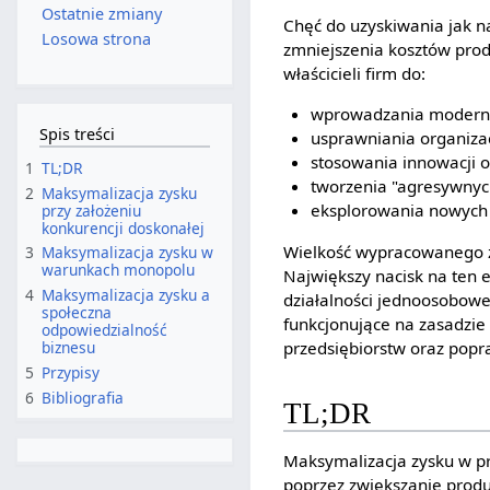
Ostatnie zmiany
Chęć do uzyskiwania jak n
Losowa strona
zmniejszenia kosztów produ
właścicieli firm do:
wprowadzania moderni
Spis treści
usprawniania organizac
stosowania innowacji 
1
TL;DR
tworzenia "agresywny
2
Maksymalizacja zysku
eksplorowania nowych
przy założeniu
konkurencji doskonałej
Wielkość wypracowanego z
3
Maksymalizacja zysku w
warunkach monopolu
Największy nacisk na ten e
4
Maksymalizacja zysku a
działalności jednoosobowej
społeczna
funkcjonujące na zasadzie
odpowiedzialność
przedsiębiorstw oraz pop
biznesu
5
Przypisy
6
Bibliografia
TL;DR
Maksymalizacja zysku w pr
poprzez zwiększanie produk