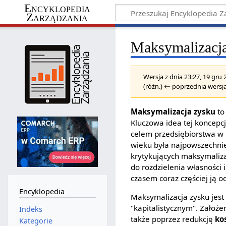
Encyklopedia
Zarządzania
Maksymalizacj
Wersja z dnia 23:27, 19 gru
(różn.) ← poprzednia wersja
Maksymalizacja zysku
to
Kluczowa idea tej koncepcj
celem przedsiębiorstwa w 
wieku była najpowszechnie
krytykujących maksymalizac
do rozdzielenia własności 
czasem coraz częściej ją 
Encyklopedia
Maksymalizacja zysku jest
"kapitalistycznym". Założe
Indeks
także poprzez redukcję
ko
Kategorie