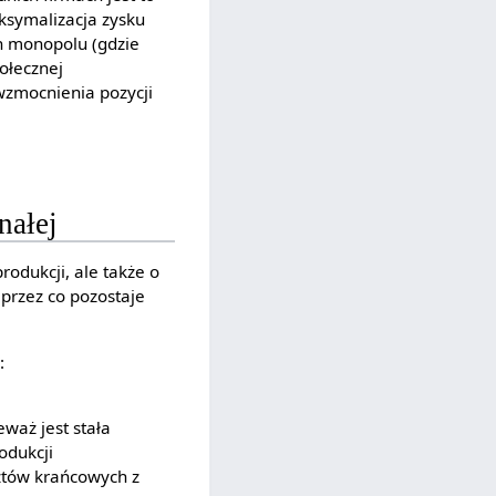
aksymalizacja zysku
ch monopolu (gdzie
połecznej
wzmocnienia pozycji
nałej
rodukcji, ale także o
przez co pozostaje
:
waż jest stała
odukcji
ztów krańcowych z