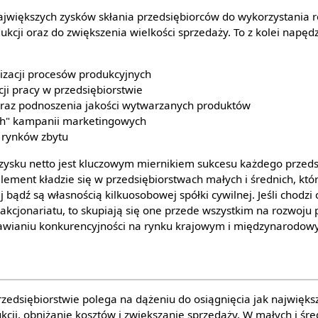
ajwiększych zysków skłania przedsiębiorców do wykorzystania 
kcji oraz do zwiększenia wielkości sprzedaży. To z kolei napęd
zacji procesów produkcyjnych
ji pracy w przedsiębiorstwie
oraz podnoszenia jakości wytwarzanych produktów
ch" kampanii marketingowych
 rynków zbytu
ysku netto jest kluczowym miernikiem sukcesu każdego przeds
lement kładzie się w przedsiębiorstwach małych i średnich, któ
 bądź są własnością kilkuosobowej spółki cywilnej. Jeśli chodzi
 akcjonariatu, to skupiają się one przede wszystkim na rozwoju
rawianiu konkurencyjności na rynku krajowym i międzynarodow
zedsiębiorstwie polega na dążeniu do osiągnięcia jak najwięk
cji, obniżanie kosztów i zwiększanie sprzedaży. W małych i śred