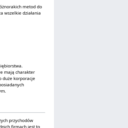
różnorakich metod do
za wszelkie działania
iębiorstwa.
re mają charakter
 o duże korporacje
 posiadanych
ym.
szych przychodów
nich firmach jest to