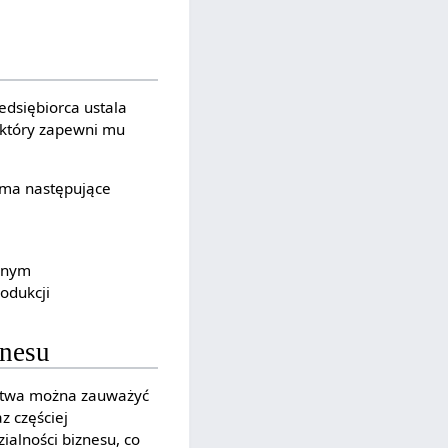
edsiębiorca ustala
 który zapewni mu
 ma następujące
emnym
odukcji
znesu
rstwa można zauważyć
z częściej
ialności biznesu, co