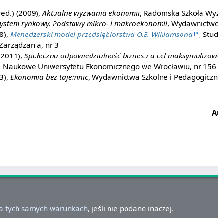
red.) (2009),
Aktualne wyzwania ekonomii
, Radomska Szkoła Wy
ystem rynkowy. Podstawy mikro- i makroekonomii
, Wydawnictwo
8),
Menedżerski model przedsiębiorstwa O.E. Williamsona
, Stu
Zarządzania, nr 3
(2011),
Społeczna odpowiedzialność biznesu a cel maksymalizow
ce Naukowe Uniwersytetu Ekonomicznego we Wrocławiu, nr 156
3),
Ekonomia bez tajemnic
, Wydawnictwa Szkolne i Pedagogicz
A
na tych samych warunkach
, jeśli nie podano inaczej.