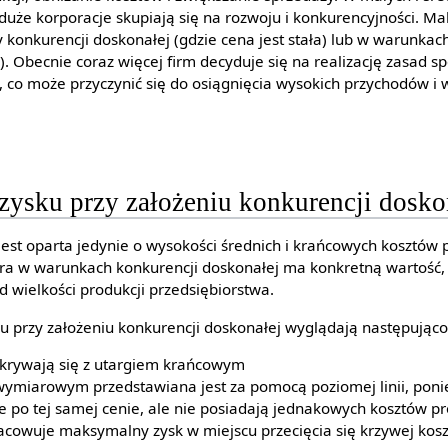
duże korporacje skupiają się na rozwoju i konkurencyjności. M
 konkurencji doskonałej (gdzie cena jest stała) lub w warunka
). Obecnie coraz więcej firm decyduje się na realizację zasad s
, co może przyczynić się do osiągnięcia wysokich przychodów i 
zysku przy założeniu konkurencji dosko
est oparta jedynie o wysokości średnich i krańcowych kosztów p
ra w warunkach konkurencji doskonałej ma konkretną wartość, 
 wielkości produkcji przedsiębiorstwa.
u przy założeniu konkurencji doskonałej wyglądają następująco
okrywają się z utargiem krańcowym
ymiarowym przedstawiana jest za pomocą poziomej linii, ponie
po tej samej cenie, ale nie posiadają jednakowych kosztów pr
acowuje maksymalny zysk w miejscu przecięcia się krzywej kos