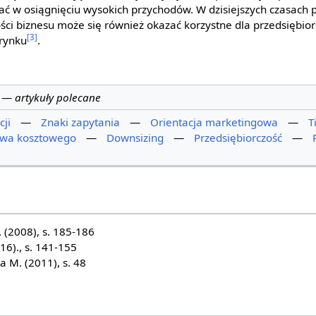
ać w osiągnięciu wysokich przychodów. W dzisiejszych czasach
ści biznesu może się również okazać korzystne dla przedsiębio
[3]
 rynku
.
—
artykuły polecane
cji
—
Znaki zapytania
—
Orientacja marketingowa
—
T
twa kosztowego
—
Downsizing
—
Przedsiębiorczość
—
 (2008), s. 185-186
16)., s. 141-155
 M. (2011), s. 48