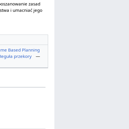
 poszanowanie zasad
rstwa i umacniać jego
ime Based Planning
Reguła przekory
—