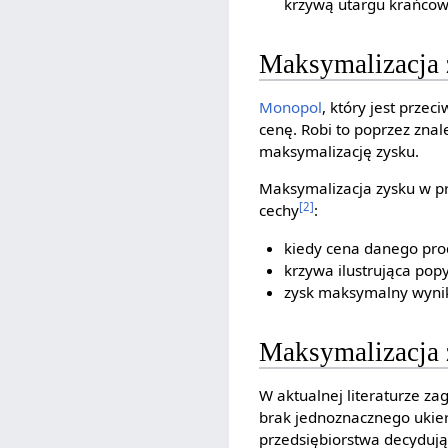
krzywą utargu krańco
Maksymalizacja
Monopol
, który jest prze
cenę. Robi to poprzez zna
maksymalizację zysku.
Maksymalizacja zysku w p
[2]
cechy
:
kiedy cena danego prod
krzywa ilustrująca pop
zysk maksymalny wynika
Maksymalizacja 
W aktualnej literaturze 
brak jednoznacznego ukier
przedsiębiorstwa decydują 