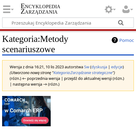
Encyklopedia
Zarządzania
Kategoria
:
Metody
Pomoc
scenariuszowe
Wersja z dnia 16:21, 10 lis 2023 autorstwa
Sw
(
dyskusja
|
edycje
)
(Utworzono nową stronę "
Kategoria:Zarządzanie strategiczne
")
(różn.) ← poprzednia wersja | przejdź do aktualnej wersji (różn.)
| następna wersja → (różn.)