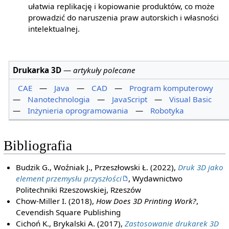
ułatwia replikację i kopiowanie produktów, co może
prowadzić do naruszenia praw autorskich i własności
intelektualnej.
Drukarka 3D
—
artykuły polecane
CAE
—
Java
—
CAD
—
Program komputerowy
—
Nanotechnologia
—
JavaScript
—
Visual Basic
—
Inżynieria oprogramowania
—
Robotyka
Bibliografia
Budzik G., Woźniak J., Przeszłowski Ł. (2022),
Druk 3D jako
element przemysłu przyszłości
, Wydawnictwo
Politechniki Rzeszowskiej, Rzeszów
Chow-Miller I. (2018),
How Does 3D Printing Work?
,
Cevendish Square Publishing
Cichoń K., Brykalski A. (2017),
Zastosowanie drukarek 3D