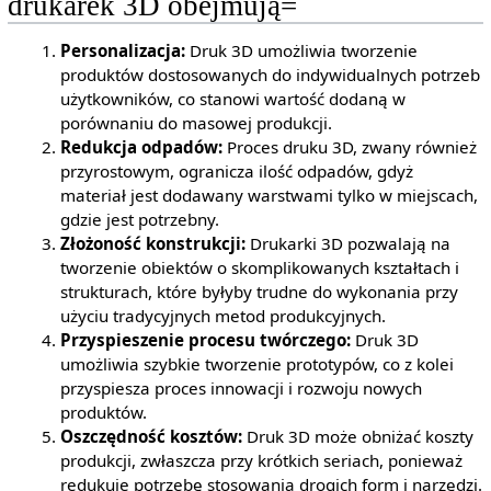
drukarek 3D obejmują=
Personalizacja:
Druk 3D umożliwia tworzenie
produktów dostosowanych do indywidualnych potrzeb
użytkowników, co stanowi wartość dodaną w
porównaniu do masowej produkcji.
Redukcja odpadów:
Proces druku 3D, zwany również
przyrostowym, ogranicza ilość odpadów, gdyż
materiał jest dodawany warstwami tylko w miejscach,
gdzie jest potrzebny.
Złożoność konstrukcji:
Drukarki 3D pozwalają na
tworzenie obiektów o skomplikowanych kształtach i
strukturach, które byłyby trudne do wykonania przy
użyciu tradycyjnych metod produkcyjnych.
Przyspieszenie procesu twórczego:
Druk 3D
umożliwia szybkie tworzenie prototypów, co z kolei
przyspiesza proces innowacji i rozwoju nowych
produktów.
Oszczędność kosztów:
Druk 3D może obniżać koszty
produkcji, zwłaszcza przy krótkich seriach, ponieważ
redukuje potrzebę stosowania drogich form i narzędzi.