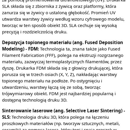
SLA składa się z zbiornika z żywicą oraz platformy, która
zanurza się w żywicy o ustaloną głębokość. Promień UV
utwardza warstwy żywicy według wzoru cyfrowego modelu,
tworząc w ten sposób obiekt 3D. SLA cechuje się wysoką
precyzją i rozdzielczością druku.
Depozycja topionego materiału (ang. Fused Deposition
Modeling) - FDM:
Technologia ta, znana także jako Fused
Filament Fabrication (FFF), polega na ekstruzji rozgrzanego
materiału, zazwyczaj termoplastycznych filamentów, przez
dyszę. Drukarka FDM składa się z głowicy drukującej, która
porusza się w trzech osiach (X, Y, Z), nakładając warstwy
topionego materiału na podłoże. Po ostygnięciu i
utwardzeniu, warstwy łączą się ze sobą, tworząc
trójwymiarowy obiekt. FDM jest najbardziej popularną i
dostępną technologią druku 3D.
Sinterowanie laserowe (ang. Selective Laser Sintering) -
SLS:
Technologia druku 3D, która polega na łączeniu
proszkowych materiałów (np. tworzyw sztucznych, metali,
ceramiki) za pomocą lasera, który topi i spaja proszek w