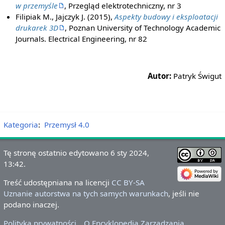
w przemyśle
, Przegląd elektrotechniczny, nr 3
Filipiak M., Jajczyk J. (2015),
Aspekty budowy i eksploatacji
drukarek 3D
, Poznan University of Technology Academic
Journals. Electrical Engineering, nr 82
Autor:
Patryk Świgut
Kategoria
:
Przemysł 4.0
Tę stronę ostatnio edytowano 6 sty 2024,
13:42.
Treść udostępniana na licencji
CC BY-SA
Uznanie autorstwa na tych samych warunkach
, jeśli nie
podano inaczej.
Polityka prywatności
O Encyklopedia Zarządzania