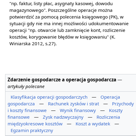
"np. faktur, listy płac, asygnaty kasowej, dowodu
magazynowego". Poszczególne operacje można
potwierdzić za pomocą polecenia księgowego (PK), w
sytuacji gdy nie ma innej możliwości udokumentowanie
operacji "np. otwarcie lub zamknięcie kont, rozliczenie
kosztów, korygowanie błędów w księgowaniu" (K.
Winiarska 2012, s.27).
Zdarzenie gospodarcze a operacja gospodarcza
—
artykuły polecane
Klasyfikacja operacji gospodarczych
—
Operacja
gospodarcza
—
Rachunek zysków i strat
—
Przychody
i koszty finansowe
—
Wynik finansowy
—
Koszty
finansowe
—
Zysk nadzwyczajny
—
Rozliczenia
międzyokresowe kosztów
—
Koszt a wydatek
—
Egzamin praktyczny