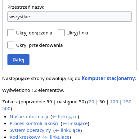
Przestrzeń nazw:
wszystkie
Ukryj dołączenia
Ukryj linki
Ukryj przekierowania
Dalej
Następujące strony odwołują się do
Komputer stacjonarny
:
Wyświetlono 12 elementów.
Zobacz (
poprzednie 50
|
następne 50
) (
20
|
50
|
100
|
250
|
500
)
Nośnik informacji
‎
(
← linkujące
)
Proces kontroli jakości
‎
(
← linkujące
)
System operacyjny
‎
(
← linkujące
)
Kod kreskowy
‎
(
← linkujące
)