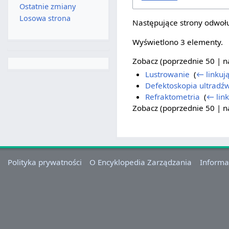
Ostatnie zmiany
Losowa strona
Następujące strony odwołu
Wyświetlono 3 elementy.
Zobacz (
poprzednie 50
|
n
Lustrowanie
‎
(
← linkuj
Defektoskopia ultradź
Refraktometria
‎
(
← lin
Zobacz (
poprzednie 50
|
n
Polityka prywatności
O Encyklopedia Zarządzania
Informa