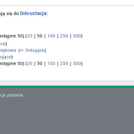
ją się do
Inkrustacja
:
astępne 50
) (
20
|
50
|
100
|
250
|
500
)
ące
)
więkowa
‎
(
← linkujące
)
kujące
)
astępne 50
) (
20
|
50
|
100
|
250
|
500
)
cje prawne