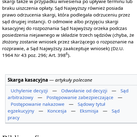
skargi także w przypadku wniesienia po upływie terminu lub
braku uiszczenia opłaty. Sąd Najwyższy również posiada
prawo odrzucenia skargi, która podlegała odrzuceniu przez
sąd drugiej instancji. O odmowie albo przyjęciu skargi
kasacyjnej do rozpoznania Sąd Najwyższy orzeka podczas
posiedzenia niejawnego w składzie trzech sędziów (chyba, że
złożony zostanie wniosek przez skarżącego o rozpoznanie na
rozprawie, a Sąd Najwyższy zaakceptuje wniosek) (Dz.U.
6
1964 Nr 43 poz. 296; Art. 398
).
Skarga kasacyjna
—
artykuły polecane
Uchylenie decyzji
—
Odwołanie od decyzji
—
Sąd
arbitrażowy
—
Postępowanie zabezpieczające
—
Postępowanie nakazowe
—
Sądowy tytuł
egzekucyjny
—
Koncesja
—
Eksmisja
—
Sąd
pracy