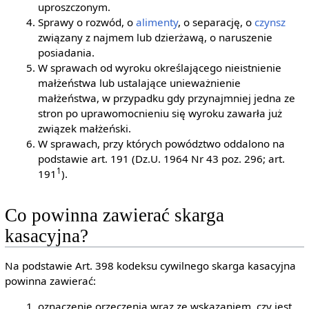
uproszczonym.
Sprawy o rozwód, o
alimenty
, o separację, o
czynsz
związany z najmem lub dzierżawą, o naruszenie
posiadania.
W sprawach od wyroku określającego nieistnienie
małżeństwa lub ustalające unieważnienie
małżeństwa, w przypadku gdy przynajmniej jedna ze
stron po uprawomocnieniu się wyroku zawarła już
związek małżeński.
W sprawach, przy których powództwo oddalono na
podstawie art. 191 (Dz.U. 1964 Nr 43 poz. 296; art.
1
191
).
Co powinna zawierać skarga
kasacyjna?
Na podstawie Art. 398 kodeksu cywilnego skarga kasacyjna
powinna zawierać:
oznaczenie orzeczenia wraz ze wskazaniem, czy jest