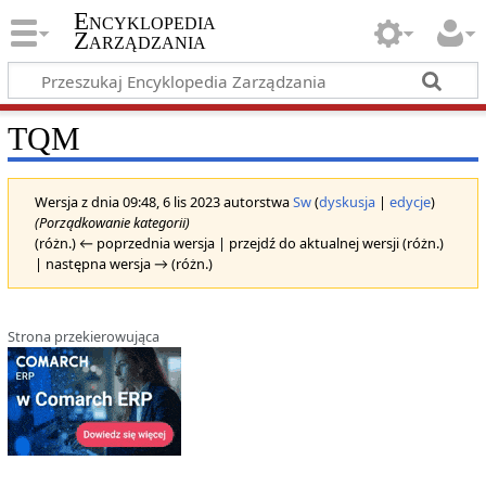
Encyklopedia
Zarządzania
TQM
Wersja z dnia 09:48, 6 lis 2023 autorstwa
Sw
(
dyskusja
|
edycje
)
(Porządkowanie kategorii)
(różn.) ← poprzednia wersja | przejdź do aktualnej wersji (różn.)
| następna wersja → (różn.)
Strona przekierowująca
Przekierowanie do: