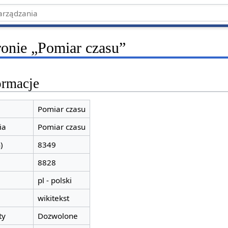
ronie „Pomiar czasu”
ormacje
Pomiar czasu
ia
Pomiar czasu
)
8349
8828
pl - polski
wikitekst
ty
Dozwolone