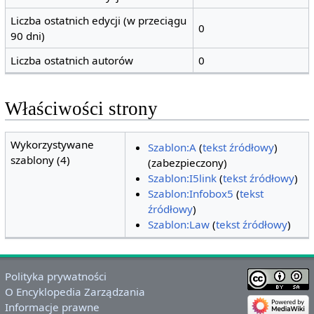
Liczba ostatnich edycji (w przeciągu
0
90 dni)
Liczba ostatnich autorów
0
Właściwości strony
Wykorzystywane
Szablon:A
(
tekst źródłowy
)
szablony (4)
(zabezpieczony)
Szablon:I5link
(
tekst źródłowy
)
Szablon:Infobox5
(
tekst
źródłowy
)
Szablon:Law
(
tekst źródłowy
)
Polityka prywatności
O Encyklopedia Zarządzania
Informacje prawne